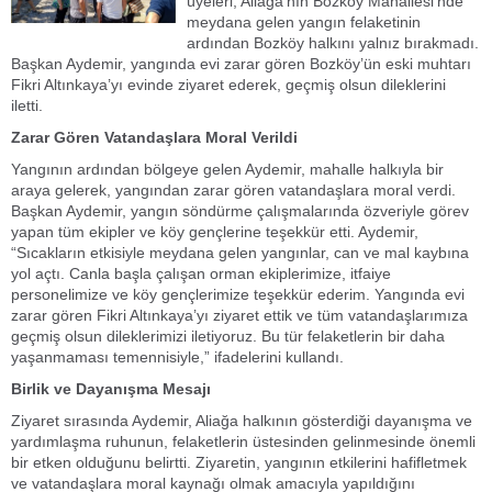
üyeleri, Aliağa’nın Bozköy Mahallesi’nde
meydana gelen yangın felaketinin
ardından Bozköy halkını yalnız bırakmadı.
Başkan Aydemir, yangında evi zarar gören Bozköy’ün eski muhtarı
Fikri Altınkaya’yı evinde ziyaret ederek, geçmiş olsun dileklerini
iletti.
Zarar Gören Vatandaşlara Moral Verildi
Yangının ardından bölgeye gelen Aydemir, mahalle halkıyla bir
araya gelerek, yangından zarar gören vatandaşlara moral verdi.
Başkan Aydemir, yangın söndürme çalışmalarında özveriyle görev
yapan tüm ekipler ve köy gençlerine teşekkür etti. Aydemir,
“Sıcakların etkisiyle meydana gelen yangınlar, can ve mal kaybına
yol açtı. Canla başla çalışan orman ekiplerimize, itfaiye
personelimize ve köy gençlerimize teşekkür ederim. Yangında evi
zarar gören Fikri Altınkaya’yı ziyaret ettik ve tüm vatandaşlarımıza
geçmiş olsun dileklerimizi iletiyoruz. Bu tür felaketlerin bir daha
yaşanmaması temennisiyle,” ifadelerini kullandı.
Birlik ve Dayanışma Mesajı
Ziyaret sırasında Aydemir, Aliağa halkının gösterdiği dayanışma ve
yardımlaşma ruhunun, felaketlerin üstesinden gelinmesinde önemli
bir etken olduğunu belirtti. Ziyaretin, yangının etkilerini hafifletmek
ve vatandaşlara moral kaynağı olmak amacıyla yapıldığını