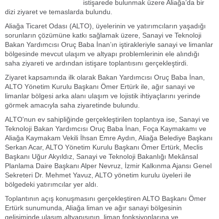
istişarede bulunmak üzere Aliağa’da bir
dizi ziyaret ve temaslarda bulundu.
Aliağa Ticaret Odası (ALTO), üyelerinin ve yatırımcıların yaşadığı
sorunların çözümüne katkı sağlamak üzere, Sanayi ve Teknoloji
Bakan Yardımcısı Oruç Baba İnan’ın iştirakleriyle sanayi ve limanlar
bölgesinde mevcut ulaşım ve altyapı problemlerinin ele alındığı
saha ziyareti ve ardından istişare toplantısını gerçekleştirdi.
Ziyaret kapsamında ilk olarak Bakan Yardımcısı Oruç Baba İnan,
ALTO Yönetim Kurulu Başkanı Ömer Ertürk ile, ağır sanayi ve
limanlar bölgesi arka alanı ulaşım ve lojistik ihtiyaçlarını yerinde
görmek amacıyla saha ziyaretinde bulundu.
ALTO'nun ev sahipliğinde gerçekleştirilen toplantıya ise, Sanayi ve
Teknoloji Bakan Yardımcısı Oruç Baba İnan, Foça Kaymakamı ve
Aliağa Kaymakam Vekili İhsan Emre Aydın, Aliağa Belediye Başkanı
Serkan Acar, ALTO Yönetim Kurulu Başkanı Ömer Ertürk, Meclis
Başkanı Uğur Akyıldız, Sanayi ve Teknoloji Bakanlığı Mekânsal
Planlama Daire Başkanı Alper Nevruz, İzmir Kalkınma Ajansı Genel
Sekreteri Dr. Mehmet Yavuz, ALTO yönetim kurulu üyeleri ile
bölgedeki yatırımcılar yer aldı.
Toplantının açış konuşmasını gerçekleştiren ALTO Başkanı Ömer
Ertürk sunumunda, Aliağa liman ve ağır sanayi bölgesinin
gelişiminde ulaşım altyapısının, liman fonksiyonlarına ve