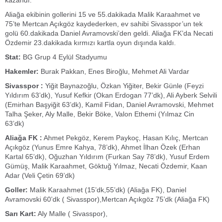
kazandı.
Aliağa ekibinin gollerini 15 ve 55.dakikada Malik Karaahmet ve
75’te Mertcan Açıkgöz kaydederken, ev sahibi Sivasspor’un tek
golü 60.dakikada Daniel Avramovski’den geldi. Aliağa FK’da Necati
Özdemir 23.dakikada kırmızı kartla oyun dışında kaldı.
Stat:
BG Grup 4 Eylül Stadyumu
Hakemler:
Burak Pakkan, Enes Biroğlu, Mehmet Ali Vardar
Sivasspor :
Yiğit Baynazoğlu, Özkan Yiğiter, Bekir Günle (Feyzi
Yıldırım 63’dk), Yusuf Kefkir (Okan Erdogan 77’dk), Ali Ayberk Selvili
(Emirhan Başyiğit 63’dk), Kamil Fidan, Daniel Avramovski, Mehmet
Talha Şeker, Aly Malle, Bekir Böke, Valon Ethemi (Yılmaz Cin
63’dk)
Aliağa FK :
Ahmet Pekgöz, Kerem Paykoç, Hasan Kılıç, Mertcan
Açıkgöz (Yunus Emre Kahya, 78’dk), Ahmet İlhan Özek (Erhan
Kartal 65’dk), Oğuzhan Yıldırım (Furkan Say 78’dk), Yusuf Erdem
Gümüş, Malik Karaahmet, Göktuğ Yılmaz, Necati Özdemir, Kaan
Adar (Veli Çetin 69’dk)
Goller:
Malik Karaahmet (15’dk,55’dk) (Aliağa FK), Daniel
Avramovski 60’dk ( Sivasspor),Mertcan Açıkgöz 75’dk (Aliağa FK)
Sarı Kart:
Aly Malle ( Sivasspor),