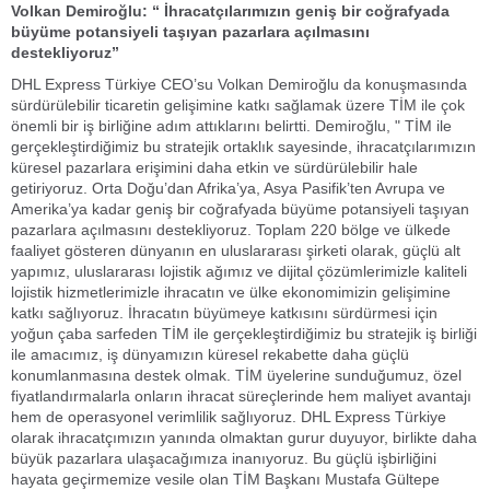
Volkan Demiroğlu: “ İhracatçılarımızın geniş bir coğrafyada
büyüme potansiyeli taşıyan pazarlara açılmasını
destekliyoruz”
DHL Express Türkiye CEO’su Volkan Demiroğlu da konuşmasında
sürdürülebilir ticaretin gelişimine katkı sağlamak üzere TİM ile çok
önemli bir iş birliğine adım attıklarını belirtti. Demiroğlu, " TİM ile
gerçekleştirdiğimiz bu stratejik ortaklık sayesinde, ihracatçılarımızın
küresel pazarlara erişimini daha etkin ve sürdürülebilir hale
getiriyoruz. Orta Doğu’dan Afrika’ya, Asya Pasifik’ten Avrupa ve
Amerika’ya kadar geniş bir coğrafyada büyüme potansiyeli taşıyan
pazarlara açılmasını destekliyoruz. Toplam 220 bölge ve ülkede
faaliyet gösteren dünyanın en uluslararası şirketi olarak, güçlü alt
yapımız, uluslararası lojistik ağımız ve dijital çözümlerimizle kaliteli
lojistik hizmetlerimizle ihracatın ve ülke ekonomimizin gelişimine
katkı sağlıyoruz. İhracatın büyümeye katkısını sürdürmesi için
yoğun çaba sarfeden TİM ile gerçekleştirdiğimiz bu stratejik iş birliği
ile amacımız, iş dünyamızın küresel rekabette daha güçlü
konumlanmasına destek olmak. TİM üyelerine sunduğumuz, özel
fiyatlandırmalarla onların ihracat süreçlerinde hem maliyet avantajı
hem de operasyonel verimlilik sağlıyoruz. DHL Express Türkiye
olarak ihracatçımızın yanında olmaktan gurur duyuyor, birlikte daha
büyük pazarlara ulaşacağımıza inanıyoruz. Bu güçlü işbirliğini
hayata geçirmemize vesile olan TİM Başkanı Mustafa Gültepe