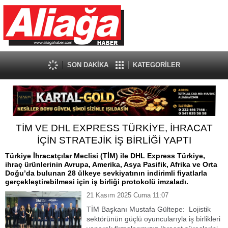
SON DAKİKA
KATEGORİLER
TİM VE DHL EXPRESS TÜRKİYE, İHRACAT
İÇİN STRATEJİK İŞ BİRLİĞİ YAPTI
Türkiye İhracatçılar Meclisi (TİM) ile DHL Express Türkiye,
ihraç ürünlerinin Avrupa, Amerika, Asya Pasifik, Afrika ve Orta
Doğu’da bulunan 28 ülkeye sevkiyatının indirimli fiyatlarla
gerçekleştirebilmesi için iş birliği protokolü imzaladı.
21 Kasım 2025 Cuma 11:07
TİM Başkanı Mustafa Gültepe: Lojistik
sektörünün güçlü oyuncularıyla iş birlikleri