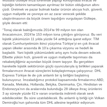
Mustafa Gültepe imza töreninde yaptığı konuşmada ihracat ve
lojistiğin birbirini tamamlayan ayrılmaz bir bütün olduğunun altını
çizdi. Üretmek ve pazar bulmak kadar ürünün alıcıya hızlı, güvenli,
uygun maliyetle ve çevreye en az zarar verecek şekilde
ulaştırılmasının da büyük önem taşıdığını vurgulayan Gültepe,
şöyle devam etti:
“Tonaj olarak baktığımızda 2014’te 99 milyon ton olan
ihracatımızın, 2024’te 153 milyon tona çıktığını görüyoruz. Bu veri
lojistik yükümüzün 11 yılda yüzde 54 artttığına işaret ediyor. TİM
olarak Cumhuriyetimizin ikinci yüzyılına Türkiye’yi en çok ihracat
yapan ülkeler arasında ilk 10’a çıkarma vizyonu ve hedefi ile
başladık. Yani lojistik yükümüzdeki artış aynı hızla devam edecek.
Elbette yükün hızlı, güvenli ve uygun maliyetle taşınması da
rekabetçiliğimiz açısından büyük önem taşıyor. Bu gerçekten
hareketle lojistik sektörünün güçlü oyuncularıyla iş birlikleri yaparak
firmalarımızın ihracat süreçlerini kolaylaştırmaya çalışıyoruz. DHL
Express Türkiye ile de çok anlamlı bir iş birliğini başlatmış
bulunuyoruz. İmzaladığımız protokol kapsamında firmalarımız ABD,
Kanada, Meksika, Hollanda, Belçika, Danimarka, Çin, Hindistan ve
Endonezya’nın da aralarında bulunduğu 28 ülkeye ihraç ürünlerini
3 ay süreyle yüzde 61’e varan oranlarda indirimli olarak sevk
edebilecekler. Bu süre uzatılabilecek. Bu anlamlı iş birliği için Volkan
Demiroğlu’nun şahsında tüm DHL ailesine teşekkür ediyorum.