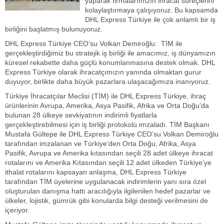
yaparak firmalarımızın ihracat süreçlerini
kolaylaştırmaya çalışıyoruz. Bu kapsamda
DHL Express Türkiye ile çok anlamlı bir iş
birliğini başlatmış bulunuyoruz.
DHL Express Türkiye CEO’su Volkan Demiroğlu: TİM ile
gerçekleştirdiğimiz bu stratejik iş birliği ile amacımız, iş dünyamızın
küresel rekabette daha güçlü konumlanmasına destek olmak. DHL
Express Türkiye olarak ihracatçımızın yanında olmaktan gurur
duyuyor, birlikte daha büyük pazarlara ulaşacağımıza inanıyoruz.
Türkiye İhracatçılar Meclisi (TİM) ile DHL Express Türkiye, ihraç
ürünlerinin Avrupa, Amerika, Asya Pasifik, Afrika ve Orta Doğu’da
bulunan 28 ülkeye sevkiyatının indirimli fiyatlarla
gerçekleştirebilmesi için iş birliği protokolü imzaladı. TİM Başkanı
Mustafa Gültepe ile DHL Express Türkiye CEO’su Volkan Demiroğlu
tarafından imzalanan ve Türkiye’den Orta Doğu, Afrika, Asya
Pasifik, Avrupa ve Amerika kıtasından seçili 28 adet ülkeye ihracat
rotalarını ve Amerika Kıtasından seçili 12 adet ülkeden Türkiye’ye
ithalat rotalarını kapsayan anlaşma, DHL Express Türkiye
tarafından TİM üyelerine uygulanacak indirimlerin yanı sıra özel
oluşturulan danışma hattı aracılığıyla ilgilenilen hedef pazarlar ve
ülkeler, lojistik, gümrük gibi konularda bilgi desteği verilmesini de
içeriyor.