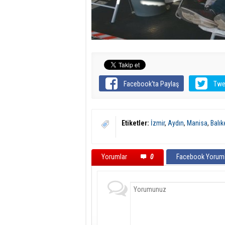
Facebook'ta Paylaş
Twe
Etiketler:
İzmir
,
Aydın
,
Manisa
,
Balık
Yorumlar
0
Facebook Yoruml