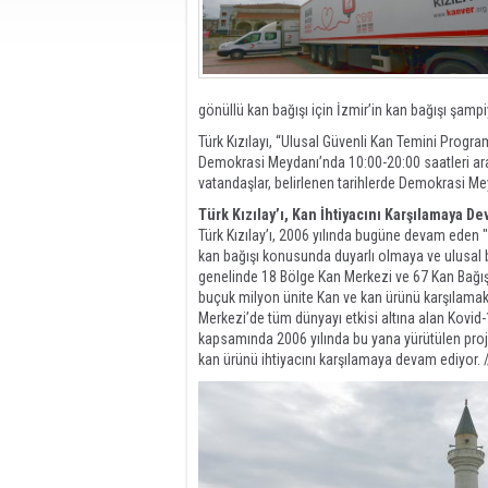
gönüllü kan bağışı için İzmir’in kan bağışı şamp
Türk Kızılayı, “Ulusal Güvenli Kan Temini Progr
Demokrasi Meydanı’nda 10:00-20:00 saatleri ara
vatandaşlar, belirlenen tarihlerde Demokrasi M
Türk Kızılay’ı, Kan İhtiyacını Karşılamaya D
Türk Kızılay’ı, 2006 yılında bugüne devam ede
kan bağışı konusunda duyarlı olmaya ve ulusal b
genelinde 18 Bölge Kan Merkezi ve 67 Kan Bağışı 
buçuk milyon ünite Kan ve kan ürünü karşılamak 
Merkezi’de tüm dünyayı etkisi altına alan Kovi
kapsamında 2006 yılında bu yana yürütülen pro
kan ürünü ihtiyacını karşılamaya devam ediyor.