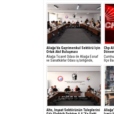
Aliağa'da Gayrimenkul Sektörü İçin
Chp Al
Ortak Akıl Buluşması
Dönem
Aliağa Ticaret Odası ile Aliağa Esnaf
Cumhuri
ve Sanatkârlar Odası iş birliğinde,
İlçe Ba
ilçede faaliyet gösteren gayrimenkul
Gündüz
danışmanlarıyla sektörel istişare
yaptığı
toplantısı gerçekleştirildi.
mesajla
Alto, İnşaat Sektörünün Taleplerini
Aliağa
Gdz Elektrik Dağıtım A.Ş.’Ye İletti
İzmir 