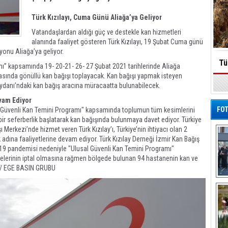
Türk Kızılayı, Cuma Günü Aliağa’ya Geliyor
Vatandaşlardan aldığı güç ve destekle kan hizmetleri
alanında faaliyet gösteren Türk Kızılayı, 19 Şubat Cuma günü
iyonu Aliağa’ya geliyor.
Tü
amı” kapsamında 19- 20-21- 26- 27 Şubat 2021 tarihlerinde Aliağa
sında gönüllü kan bağışı toplayacak. Kan bağışı yapmak isteyen
eydanı’ndaki kan bağış aracına müracaatta bulunabilecek.
evam Ediyor
FOT
n "Güvenli Kan Temini Programı" kapsamında toplumun tüm kesimlerini
ir seferberlik başlatarak kan bağışında bulunmaya davet ediyor. Türkiye
Merkezi’nde hizmet veren Türk Kızılay’ı, Türkiye’nin ihtiyacı olan 2
adına faaliyetlerine devam ediyor. Türk Kızılay Derneği İzmir Kan Bağış
d-19 pandemisi nedeniyle "Ulusal Güvenli Kan Temini Programı"
jelerinin iptal olmasına rağmen bölgede bulunan 94 hastanenin kan ve
 // EGE BASIN GRUBU
De
Al