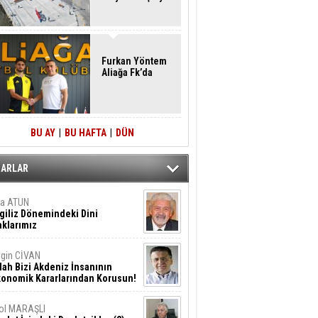
Furkan Yöntem
Aliağa Fk’da
BU AY
|
BU HAFTA
|
DÜN
ZARLAR
ta ATUN
giliz Dönemindeki Dini
klarımız
gin CİVAN
lah Bizi Akdeniz İnsanının
konomik Kararlarından Korusun!
ol MARAŞLI