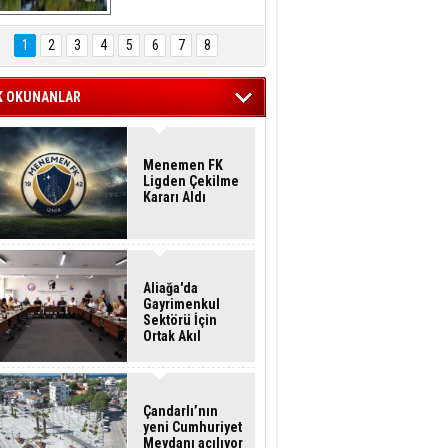
Hasan Eser'in 
Objektifinden
1
2
3
4
5
6
7
8
K OKUNANLAR
Menemen FK
Ligden Çekilme
Kararı Aldı
Aliağa'da
Gayrimenkul
Sektörü İçin
Ortak Akıl
Buluşması
Çandarlı’nın
yeni Cumhuriyet
Meydanı açılıyor