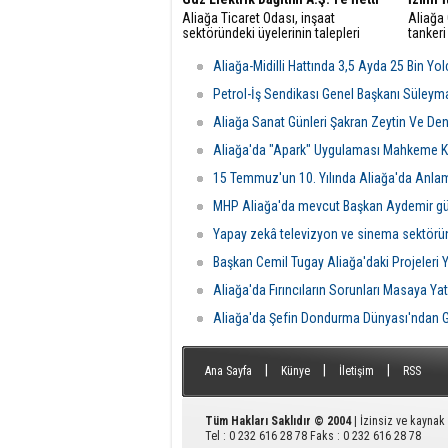
Aliağa Ticaret Odası, inşaat
Aliağa
sektöründeki üyelerinin talepleri
tankeri
üzerine GDZ Elektrik Dağıtım
yangın 
yetkilileriyle toplantı düzenledi.
Belediy
Aliağa-Midilli Hattında 3,5 Ayda 25 Bin Yo
Görüşmede sayaç panosu ve enerji
ekipler
odası düzenlemeleriyle ilgili yeni
ulaştı.
Petrol-İş Sendikası Genel Başkanı Süleym
şartlar ve başvuru süreçleri
Aliağa Sanat Günleri Şakran Zeytin Ve Deniz
değerlendirildi.
Aliağa'da "Apark" Uygulaması Mahkeme Ka
15 Temmuz'un 10. Yılında Aliağa'da Anla
MHP Aliağa'da mevcut Başkan Aydemir gü
Yapay zekâ televizyon ve sinema sektörü
Başkan Cemil Tugay Aliağa'daki Projeleri 
Aliağa'da Fırıncıların Sorunları Masaya Yatı
Aliağa'da Şefin Dondurma Dünyası'ndan G
|
|
|
Ana Sayfa
Künye
İletişim
RSS
Tüm Hakları Saklıdır © 2004
| İzinsiz ve kayna
Tel : 0 232 616 28 78 Faks : 0 232 616 28 78