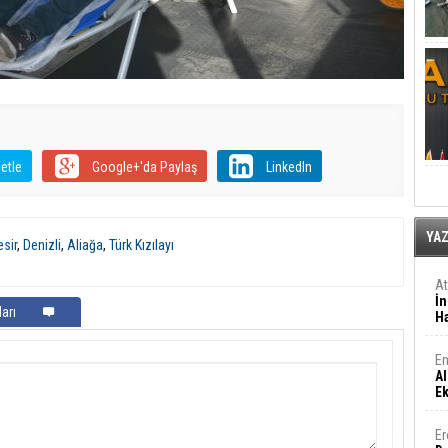
etle
Google+'da Paylaş
LinkedIn
YA
esir
,
Denizli
,
Aliağa
,
Türk Kızılayı
A
İn
arı
Ha
En
Al
E
Er