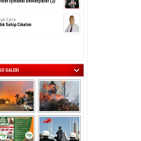
vlet İçindeki Devletçikler (2)
şar Eyice
tık Sahip Cıkalım
EO GALERİ
liağa ‘da  otluk 
Aliağa'nın Ciğerleri 
alanda çıkan 
Yandı
yangın evlere 
sıçramadan 
söndürüldü