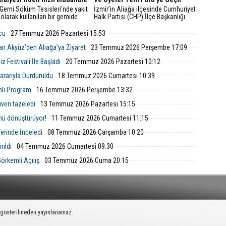
 Gemi Söküm Tesisleri'nde yakıt
İzmir’in Aliağa ilçesinde Cumhuriyet
 olarak kullanılan bir gemide
Halk Partisi (CHP) İlçe Başkanlığı
çıktı. İzmir Büyükşehir
yönetim kurulu ve çok sayıda parti
esi İtfaiye Dairesi Başkanlığı
üyesi, düzenlenen basın toplantısıyla
lcu
27 Temmuz 2026 Pazartesi 15:53
i, ihbarın ardından hızla bölgeye
görevlerinden ve parti üyeliklerinden
istifa ettiklerini duyurarak Yeni Parti’ye
an Akyüz'den Aliağa'ya Ziyaret
23 Temmuz 2026 Perşembe 17:09
katıldıklarını açıkladı.
 Festivali İle Başladı
20 Temmuz 2026 Pazartesi 10:12
rarıyla Durduruldu
18 Temmuz 2026 Cumartesi 10:39
mlı Program
16 Temmuz 2026 Perşembe 13:32
ven tazeledi
13 Temmuz 2026 Pazartesi 15:15
nü dönüştürüyor!
11 Temmuz 2026 Cumartesi 11:15
Yerinde İnceledi
08 Temmuz 2026 Çarşamba 10:20
rıldı
04 Temmuz 2026 Cumartesi 09:30
örkemli Açılış
03 Temmuz 2026 Cuma 20:15
k gösterilmeden yayınlanamaz.