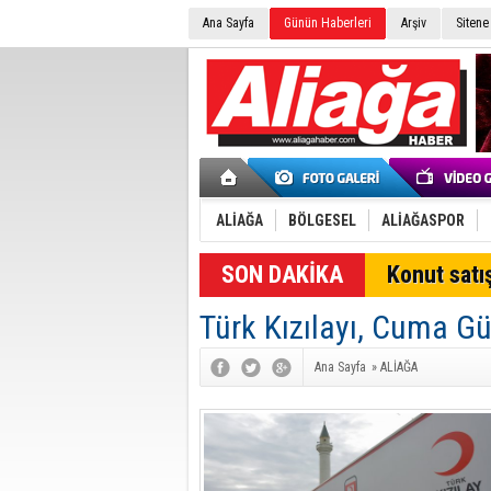
Ana Sayfa
Günün Haberleri
Arşiv
Sitene
ALİAĞA
BÖLGESEL
ALİAĞASPOR
SON DAKİKA
Konut satış
Türk Kızılayı, Cuma Gü
Ana Sayfa
»
ALİAĞA