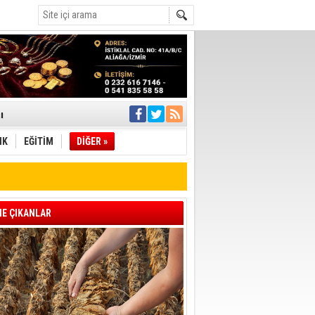
ı
IK
EĞİTİM
DİĞER »
pıldı
 Toplandı
A.Ş.’Ye İletti
Çağrısı
E ÇIKANLAR
 hızlı müdahale
'ye Geçti