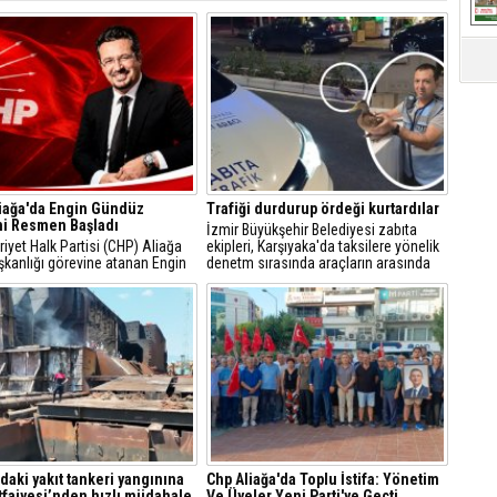
iağa'da Engin Gündüz
Trafiği durdurup ördeği kurtardılar
i Resmen Başladı
İzmir Büyükşehir Belediyesi zabıta
yet Halk Partisi (CHP) Aliağa
ekipleri, Karşıyaka'da taksilere yönelik
şkanlığı görevine atanan Engin
denetm sırasında araçların arasında
, sosyal medya hesabından
kalan yeşilbaşlı dişi ördeği fark ederek
 açıklamayla yeni döneme ilişkin
trafiği durdurdu.
r verdi.
'daki yakıt tankeri yangınına
Chp Aliağa'da Toplu İstifa: Yönetim
İtfaiyesi’nden hızlı müdahale
Ve Üyeler Yeni Parti'ye Geçti