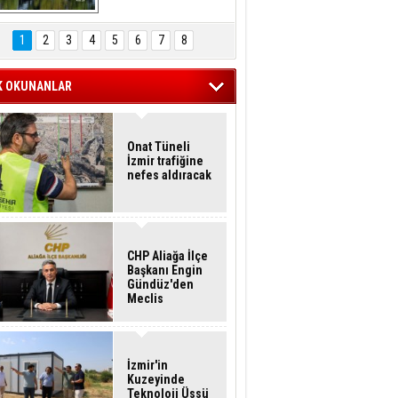
Hasan Eser'in 
Objektifinden
1
2
3
4
5
6
7
8
K OKUNANLAR
Onat Tüneli
İzmir trafiğine
nefes aldıracak
CHP Aliağa İlçe
Başkanı Engin
Gündüz'den
Meclis
Üyelerine İstifa
Çağrısı
İzmir'in
Kuzeyinde
Teknoloji Üssü