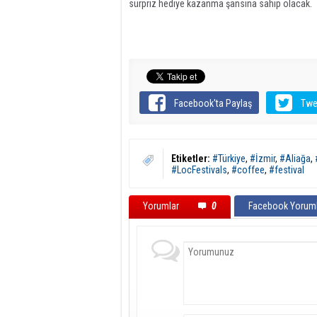
sürpriz hediye kazanma şansına sahip olacak.
Facebook'ta Paylaş
Twe
Etiketler:
#Türkiye
,
#İzmir
,
#Aliağa
,
#LocFestivals
,
#coffee
,
#festival
Yorumlar
0
Facebook Yoruml