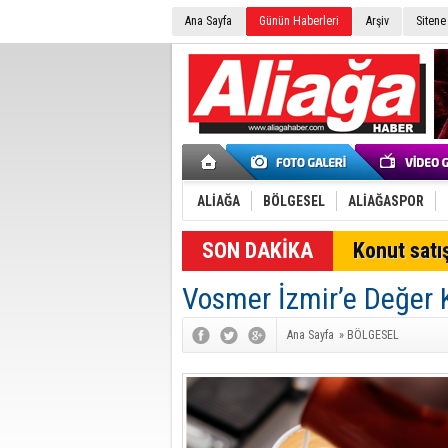
Ana Sayfa
Günün Haberleri
Arşiv
Sitene
ALİAĞA
BÖLGESEL
ALİAĞASPOR
SON DAKİKA
Konut satış
Vosmer İzmir’e Değer
Ana Sayfa
»
BÖLGESEL