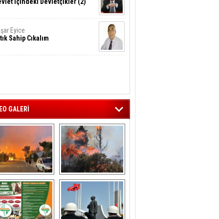
vlet İçindeki Devletçikler (2)
şar Eyice
tık Sahip Cıkalım
EO GALERİ
liağa ‘da  otluk 
Aliağa'nın Ciğerleri 
alanda çıkan 
Yandı
yangın evlere 
sıçramadan 
söndürüldü