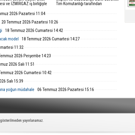
esi ve İZMİRGAZ iş birliğiyle
Tim Komutanlığı tarafından
en projede 5. Etap çalışmaları
gerçekleştirilen ortak denetimlerde,
 başladı.
Urla ilçesi açıklarında trol avcılığına
muz 2026 Pazartesi 11:04
kapalı sahada yasa dışı trol avcılığı
yapan bir balıkçı teknesi tespit edildi.
20 Temmuz 2026 Pazartesi 10:26
ği
18 Temmuz 2026 Cumartesi 14:42
lacak model
18 Temmuz 2026 Cumartesi 14:27
martesi 11:32
Temmuz 2026 Perşembe 14:23
muz 2026 Salı 11:51
Temmuz 2026 Cumartesi 10:42
26 Salı 15:39
nına yoğun müdahale
06 Temmuz 2026 Pazartesi 15:16
k gösterilmeden yayınlanamaz.