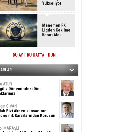
Yükseliyor
Menemen FK
Ligden Çekilme
Kararı Aldı
BU AY
|
BU HAFTA
|
DÜN
ZARLAR
ta ATUN
giliz Dönemindeki Dini
klarımız
gin CİVAN
lah Bizi Akdeniz İnsanının
konomik Kararlarından Korusun!
ol MARAŞLI