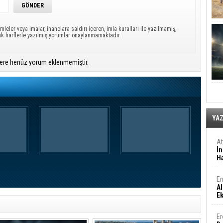
mleler veya imalar, inançlara saldırı içeren, imla kuralları ile yazılmamış,
ük harflerle yazılmış yorumlar onaylanmamaktadır.
ere henüz yorum eklenmemiştir.
YA
A
İn
Ha
En
Al
E
Er