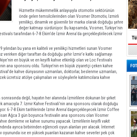
Hizmette mükemmellik anlayışıyla otomotiv sektörünün
önde gelen temsilcilerinden olan Vosmer Otomotiv, İzmirli
yenilikçi, dinamik ve güvenilir bir marka olarak doğduğu şehre
değer katmayı sürdürüyor. Bu kapsamda, Vosmer, Türkiye'nin
Festivals tarafından 6-7-8 Ekim’de İzmir Arena’da gerçekleştirilecek İzmir
Tü
9 yılından bu yana en kaliteli ve yenilikçi hizmetleri sunan Vosmer
ız verirken diğer taraftan da doğduğu şehir İzmir’e katkı sağlamayı
e'nin en büyük ve en keyifli kahve etkinliği olan ve Loc Festivals
’nin ana sponsoru oldu. Türkiye’nin en büyük ziyaretçi çeken kahve
FOT
Festival’de kahve dünyasının uzmanları, doktorlar, beslenme uzmanları,
ek ücretsiz atölye çalışmaları ve söyleşilerle katılımcılara kahve
sonrasında değil, hayatın her alanında İzmirlilere dokunan bir şirket
emek amacıyla 7. İzmir Kahve Festivali'nin ana sponsoru olarak doğduğu
De
yor. 6-7-8 Ekim tarihlerinde İzmir Arena’dagerçekleşecek İzmir Coffee
Al
 Nisan Ağca 3 gün boyunca festivalin ana sponsoru olan Vosmer
ahve demleme ve kahve sunumu yapacak. İzmirlilerin keyifli vakit
ında ayrıca birbirinden eğlenceli oyun alanları yer alacak. İnternet
v oyununda ise en yüksek puanları kazanan kahve severler pek çok