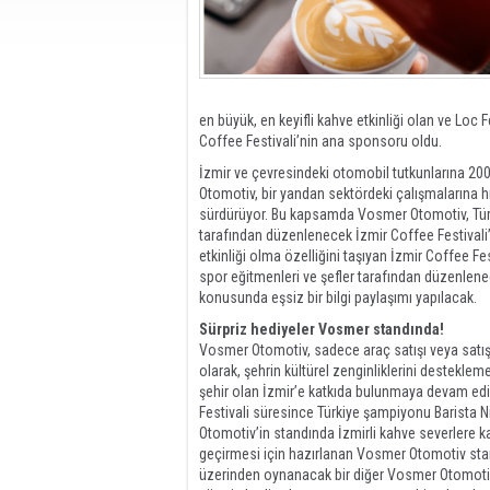
en büyük, en keyifli kahve etkinliği olan ve Loc 
Coffee Festivali’nin ana sponsoru oldu.
İzmir ve çevresindeki otomobil tutkunlarına 200
Otomotiv, bir yandan sektördeki çalışmalarına h
sürdürüyor. Bu kapsamda Vosmer Otomotiv, Türkiy
tarafından düzenlenecek İzmir Coffee Festivali
etkinliği olma özelliğini taşıyan İzmir Coffee 
spor eğitmenleri ve şefler tarafından düzenlenec
konusunda eşsiz bir bilgi paylaşımı yapılacak.
Sürpriz hediyeler Vosmer standında!
Vosmer Otomotiv, sadece araç satışı veya satış 
olarak, şehrin kültürel zenginliklerini destekl
şehir olan İzmir’e katkıda bulunmaya devam edi
Festivali süresince Türkiye şampiyonu Barista
Otomotiv’in standında İzmirli kahve severlere k
geçirmesi için hazırlanan Vosmer Otomotiv stand
üzerinden oynanacak bir diğer Vosmer Otomoti