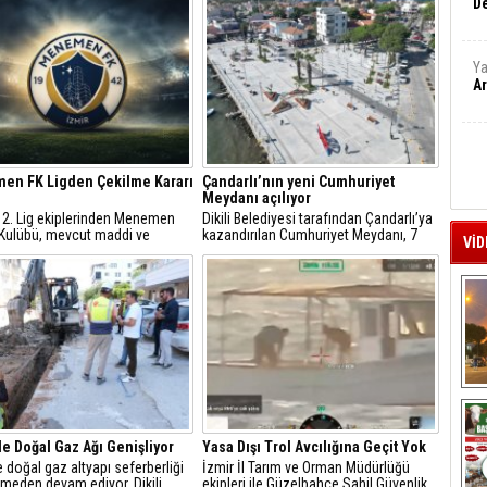
De
Ya
Ar
en FK Ligden Çekilme Kararı
Çandarlı’nın yeni Cumhuriyet
Meydanı açılıyor
 2. Lig ekiplerinden Menemen
Dikili Belediyesi tarafından Çandarlı’ya
 Kulübü, mevcut maddi ve
kazandırılan Cumhuriyet Meydanı, 7
VİD
imkânsızlıklar nedeniyle ligden
Ağustos Cuma günü düzenlenecek
 kararı aldığını açıkladı.
görkemli bir törenle hizmete açılıyor.
A
'de Doğal Gaz Ağı Genişliyor
Yasa Dışı Trol Avcılığına Geçit Yok
de doğal gaz altyapı seferberliği
İzmir İl Tarım ve Orman Müdürlüğü
smeden devam ediyor. Dikili
ekipleri ile Güzelbahçe Sahil Güvenlik