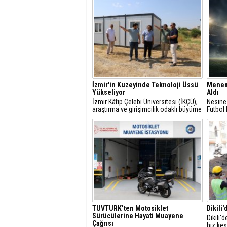
İzmir'in Kuzeyinde Teknoloji Üssü
Menem
Yükseliyor
Aldı
İzmir Kâtip Çelebi Üniversitesi (İKÇÜ),
Nesine
araştırma ve girişimcilik odaklı büyüme
Futbol
vizyonunun en önemli yatırımlarından
manevi 
biri olan Technocity İzmir Teknoloji
çekilme
Geliştirme Bölgesi projesinde yeni bir
aşamaya geçti.
TÜVTÜRK’ten Motosiklet
Dikili
Sürücülerine Hayati Muayene
Dikili'
Çağrısı
hız ke