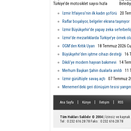
Türkiye’de motosiklet sayısı hızla
Belediy
artarken, trafikteki payı yüzde 21’i aşan
yürütül
bu araçlarda düzenli teknik kontrollerin
resmen
İzmir İtfaiyesi’nin ilk kadın şoförü
20 Tem
önemi de giderek artıyor.
Raflar boşalıyor, belgeler ekrana taşınıyor
İzmir Büyükşehir’de yapay zeka seferberli
İzmir’de mezarlıklarda Türkiye’ye örnek o
OGM'den Kritik Uyarı
18 Temmuz 2026 Cu
Büyükşehir'den işitme cihazı desteği
16 
Dikili’ye modern hayvan bakımevi
14 Tem
Merhum Başkan Şahin dualarla anıldı
11 
İzmir gürültüyle savaş açtı
07 Temmuz 20
Menemen’deki geri dönüşüm tesisi yangı
|
|
|
Ana Sayfa
Künye
İletişim
RSS
Tüm Hakları Saklıdır © 2004
| İzinsiz ve kayna
Tel : 0 232 616 28 78 Faks : 0 232 616 28 78