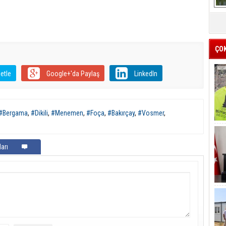
ÇO
etle
Google+'da Paylaş
LinkedIn
#Bergama
,
#Dikili
,
#Menemen
,
#Foça
,
#Bakırçay
,
#Vosmer
,
arı