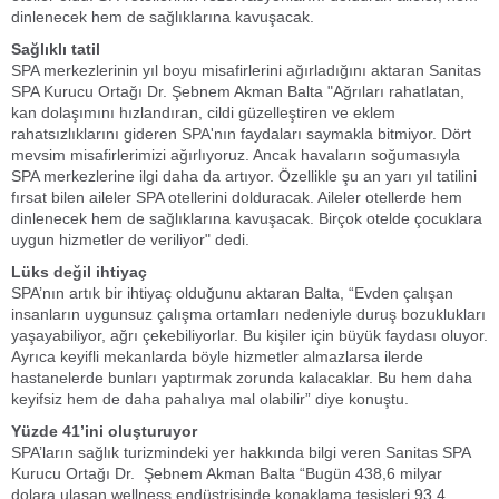
dinlenecek hem de sağlıklarına kavuşacak.
Sağlıklı tatil
SPA merkezlerinin yıl boyu misafirlerini ağırladığını aktaran Sanitas
SPA Kurucu Ortağı Dr. Şebnem Akman Balta "Ağrıları rahatlatan,
kan dolaşımını hızlandıran, cildi güzelleştiren ve eklem
rahatsızlıklarını gideren SPA'nın faydaları saymakla bitmiyor. Dört
mevsim misafirlerimizi ağırlıyoruz. Ancak havaların soğumasıyla
SPA merkezlerine ilgi daha da artıyor. Özellikle şu an yarı yıl tatilini
fırsat bilen aileler SPA otellerini dolduracak. Aileler otellerde hem
dinlenecek hem de sağlıklarına kavuşacak. Birçok otelde çocuklara
uygun hizmetler de veriliyor" dedi.
Lüks değil ihtiyaç
SPA’nın artık bir ihtiyaç olduğunu aktaran Balta, “Evden çalışan
insanların uygunsuz çalışma ortamları nedeniyle duruş bozuklukları
yaşayabiliyor, ağrı çekebiliyorlar. Bu kişiler için büyük faydası oluyor.
Ayrıca keyifli mekanlarda böyle hizmetler almazlarsa ilerde
hastanelerde bunları yaptırmak zorunda kalacaklar. Bu hem daha
keyifsiz hem de daha pahalıya mal olabilir” diye konuştu.
Yüzde 41’ini oluşturuyor
SPA’ların sağlık turizmindeki yer hakkında bilgi veren Sanitas SPA
Kurucu Ortağı Dr. Şebnem Akman Balta “Bugün 438,6 milyar
dolara ulaşan wellness endüstrisinde konaklama tesisleri 93,4