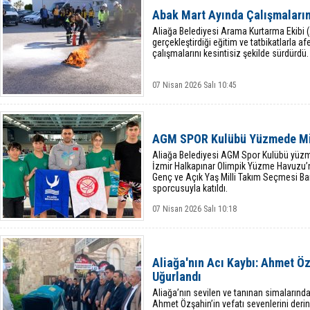
Abak Mart Ayında Çalışmaların
Aliağa Belediyesi Arama Kurtarma Ekibi 
gerçekleştirdiği eğitim ve tatbikatlarla af
çalışmalarını kesintisiz şekilde sürdürdü.
07 Nisan 2026 Salı 10:45
AGM SPOR Kulübü Yüzmede Mil
Aliağa Belediyesi AGM Spor Kulübü yüzme
İzmir Halkapınar Olimpik Yüzme Havuzu’n
Genç ve Açık Yaş Milli Takım Seçmesi B
sporcusuyla katıldı.
07 Nisan 2026 Salı 10:18
Aliağa'nın Acı Kaybı: Ahmet Ö
Uğurlandı
Aliağa’nın sevilen ve tanınan simalarınd
Ahmet Özşahin’in vefatı sevenlerini deri