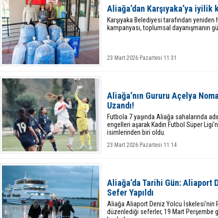
Aliağa’dan Karşıyaka’ya iyilik
Karşıyaka Belediyesi tarafından yeniden 
kampanyası, toplumsal dayanışmanın g
23 Mart 2026 Pazartesi 11:31
Aliağa’nın Gururu Açelya Noma
Uzandı!
Futbola 7 yaşında Aliağa sahalarında a
engelleri aşarak Kadın Futbol Süper Ligi'
isimlerinden biri oldu.
23 Mart 2026 Pazartesi 11:14
Aliağa’da Tarihi Gün: Aliaport 
Sefer Yapıldı
Aliağa Aliaport Deniz Yolcu İskelesi’ni
düzenlediği seferler, 19 Mart Perşembe gü