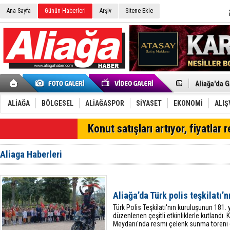
Ana Sayfa
Günün Haberleri
Arşiv
Sitene Ekle
Menemen FK
Aliağa'da G
Çandarlı’n
Furkan Yön
Chp Aliağa
ALİAĞA
BÖLGESEL
ALİAĞASPOR
SİYASET
EKONOMİ
ALIŞ
AK Parti Al
SOCAR Türk
Konut satışları artıyor, fiyatlar 
Trafiği dur
Alto, İnşaa
TÜVTÜRK’te
Aliaga Haberleri
Aliağa'daki
Chp Aliağa'
Dikili'de D
Helvacı’nın
Aliağa’da Türk polis teşkilatı’n
Aliağa-Midi
Türk Polis Teşkilatı'nın kuruluşunun 181. 
düzenlenen çeşitli etkinliklerle kutland
Meydanı'nda resmi çelenk sunma töreni ge