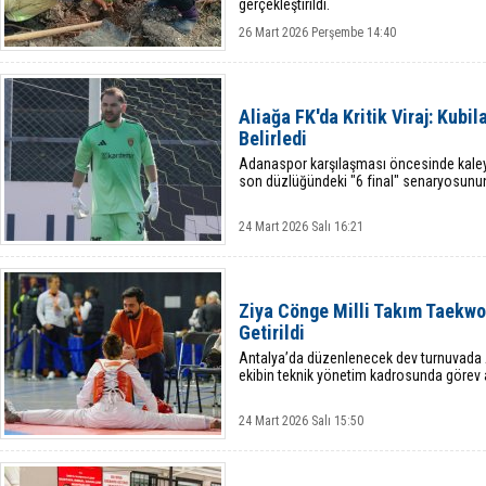
gerçekleştirildi.
26 Mart 2026 Perşembe 14:40
Aliağa FK'da Kritik Viraj: Kubi
Belirledi
Adanaspor karşılaşması öncesinde kaleyi 
son düzlüğündeki "6 final" senaryosunun 
24 Mart 2026 Salı 16:21
Ziya Cönge Milli Takım Taekw
Getirildi
Antalya’da düzenlenecek dev turnuvada Ali
ekibin teknik yönetim kadrosunda görev a
24 Mart 2026 Salı 15:50