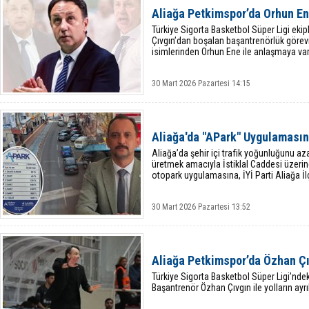
Aliağa Petkimspor’da Orhun E
Türkiye Sigorta Basketbol Süper Ligi eki
Çıvgın’dan boşalan başantrenörlük görev
isimlerinden Orhun Ene ile anlaşmaya var
30 Mart 2026 Pazartesi 14:15
Aliağa'da "APark" Uygulamasına
Aliağa’da şehir içi trafik yoğunluğunu 
üretmek amacıyla İstiklal Caddesi üzerind
otopark uygulamasına, İYİ Parti Aliağa İl
30 Mart 2026 Pazartesi 13:52
Aliağa Petkimspor’da Özhan Ç
Türkiye Sigorta Basketbol Süper Ligi’ndek
Başantrenör Özhan Çıvgın ile yolların ayr