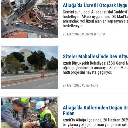
Aliağa’da Ücretli Otopark Uygu
Gemini şunu dedi:Aliağa İstiklal Caddesi
hedefleyen APark uygulaması, 30 Mart’ta 
arasındaki yol üzeri alanları kapsayan sis
hedefleniyor.
28 Mart 2026 Cumartesi 15:19
Siteler Mahallesi’nde Dev Alt
İzmir Büyükşehir Belediyesi İZSU Genel M
ağını güçlendirmek amacıyla Siteler Mah
hattı projesini hayata geçiriyor.
27 Mart 2026 Cuma 16:43
Aliağa’da Küllerinden Doğan U
Fidan
İzmir'in Aliağa ilçesinde, 26 Haziran 20
bir yıkıma yol açan orman yangınının çıkı