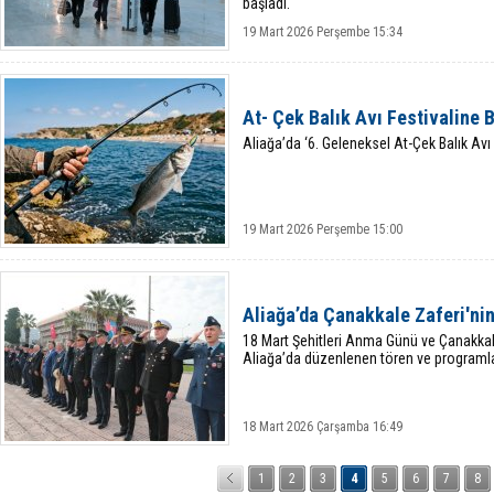
başladı.
19 Mart 2026 Perşembe 15:34
At- Çek Balık Avı Festivaline 
Aliağa’da ‘6. Geleneksel At-Çek Balık Avı
19 Mart 2026 Perşembe 15:00
Aliağa’da Çanakkale Zaferi'ni
18 Mart Şehitleri Anma Günü ve Çanakkal
Aliağa’da düzenlenen tören ve programlar
18 Mart 2026 Çarşamba 16:49
1
2
3
4
5
6
7
8