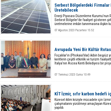
Serbest Bölgelerdeki Firmalar 
Üretebilecek
Enerji Piyasası Düzenleme Kurumu’nun R
Serbest Bölgeler’de faaliyet gösteren şirke
üretmelerine imkân tanınmasına ilişkin ka
07 Ağustos 2023 Pazartesi 15:52
Avrupada Yeni Bir Kültür Rotas
Foçalılar’ın (Phokaia’lılar) ikibin beşyüz 
kentlerin çeşitli etkinlik ve turizm faaliy
İtalya’nın Ascea Kenti Belediyesi bir proje 
07 Temmuz 2023 Cuma 10:49
KİT İzmir, sıfır karbon hedefi i
Küresel iklim kriziyle mücadele için İzmir'
çalışmalarını yürütmeyi amaçlayan Küresel
yapıldı.