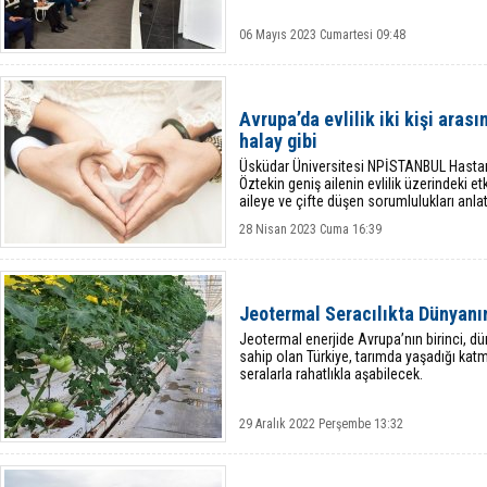
06 Mayıs 2023 Cumartesi 09:48
Avrupa’da evlilik iki kişi arası
halay gibi
Üsküdar Üniversitesi NPİSTANBUL Hastan
Öztekin geniş ailenin evlilik üzerindeki etk
aileye ve çifte düşen sorumlulukları anlat
28 Nisan 2023 Cuma 16:39
Jeotermal Seracılıkta Dünyanın
Jeotermal enerjide Avrupa’nın birinci, 
sahip olan Türkiye, tarımda yaşadığı kat
seralarla rahatlıkla aşabilecek.
29 Aralık 2022 Perşembe 13:32