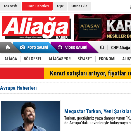
Ana Sayfa
Günün Haberleri
Arşiv
Sitene Ekle
İzmir'in K
CHP Aliağa
Çağrısı
Onat Tüneli
Menemen FK
Aliağa'da G
ALİAĞA
BÖLGESEL
ALİAĞASPOR
SİYASET
EKONOMİ
ALIŞ
Çandarlı’n
Furkan Yön
SON DAKİKA
Konut satışları artıyor, fiyatlar 
Chp Aliağa
AK Parti Al
SOCAR Türk
Avrupa Haberleri
Trafiği dur
Alto, İnşaa
TÜVTÜRK’te
Aliağa'daki
Megastar Tarkan, Yeni Şarkılar
Chp Aliağa'
Tarkan, geçtiğimiz yaza damga vuran “
de Avrupa’daki sevenleriyle buluşmaya ha