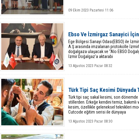
09 Ekim 2023 Pazartesi 11:06
Ebso Ve İzmirgaz Sanayici İçin 
Ege Bölgesi Sanayi Odası(EBSO) ile İzmi
A.Ş arasında imzalanan protokolle İzmirli
doğalgaza ulaşacak ve “Alo EBSO Doğalgaz
İzmir Doğalgaz’a aktarabi
13 Ağustos 2023 Pazar 08:32
Türk Tipi Saç Kesimi Dünyada 
Türk tipi saç sakal kesimi, son dönemde
stillerden. Erkeğe kendini temiz, bakımlı v
kesim, özellikle geleneksel teknikleri 
Cutcode eğitim serisi ile dünyaya
13 Ağustos 2023 Pazar 08:30