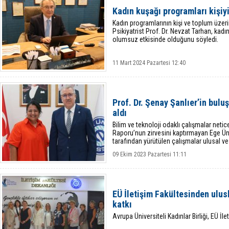
Kadın kuşağı programları kişiyi
Kadın programlarının kişi ve toplum üzer
Psikiyatrist Prof. Dr. Nevzat Tarhan, kadı
olumsuz etkisinde olduğunu söyledi.
11 Mart 2024 Pazartesi 12:40
Prof. Dr. Şenay Şanlıer’in bulu
aldı
Bilim ve teknoloji odaklı çalışmalar netic
Raporu’nun zirvesini kaptırmayan Ege Üni
tarafından yürütülen çalışmalar ulusal ve
alarak ticari ürüne dönüşmeye
09 Ekim 2023 Pazartesi 11:11
EÜ İletişim Fakültesinden ulu
katkı
Avrupa Üniversiteli Kadınlar Birliği, EÜ İle