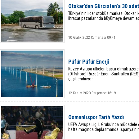
Otokar’dan Gürcistan’a 30 adet
Türkiye'nin lider otobüs markası Otokar, 
ihracat pazarlarında büyümeye devam ed
10 Aralık 2022 Cumartesi 09:41
Püfür Püfür Enerji
Kuzey Avrupa ülkeleri başta olmak üzere
(Offshore) Rüzgâr Enerji Santralleri (RES)
çeşitlendiriyor.
12 Kasım 2020 Perşembe 16:19
Osmanlıspor Tarih Yazdı
UEFA Avrupa Ligi L Grubu'nda mücadele 
hafta maçında deplasmanda İspanya'nın Vi