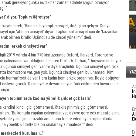
sağlamak gerekiyor çünkü eşitlik her zaman adalete uygun olmuyor.
eğil.”
yet’ diyor. Toplum öğretiyor”
ni kaydederek, “Birincisi biyolojik cinsiyet, doğuştan geliyor. Dünya
insiyet için ‘atanan cinsiyet’ diyor. Toplumsal cinsiyet için de ‘kazanılan
olarak bilinen kimlik. Üçüncüsü de cinsel yönelim.” dedi.
kadın, erkek cinsiyeti var”
lgili 2019 yılında 4 bin 770 kişi üzerinde Oxford, Harvard, Toronto ve
bir çalışmanın var olduğunu belirten Prof. Dr. Tarhan, “Dünyanın en büyük
a üçüncü cinsiyet geni var mı diye araştırıldı. Üçüncü cinsiyet geni yok.
YA
ti hatta kromozom var, gen yok. Üçüncü cinsiyet geni bulunamadı. Kimi
sela hermafrodit de var. Hem kadın hem erkek organı var. Böyle doğuyor
yat ediliyor çocuk. O cinsiyette devam ediyor, fark edilmeden büyürse de
A
onuştu.
İn
Ha
eyen toplumlarda kadına yönelik şiddet çok fazla”
e kendini ikincil gibi görmemesi, ötekileştirilmiş gibi görmemesi,
En
arhan, “Bu konuda yapılan çalışmalar var, eskiye göre çok mesafe alındı.
Al
ibi şekilde yaklaşımlar azaldı ama bunu tolere edemeyen toplumlarda
E
ına yönelik şiddette biz ön sıralardayız maalesef.” dedi.
Er
n merkezleri kurulmalı…”