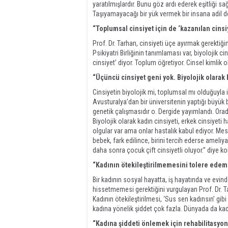
yaratılmışlardır. Bunu göz ardı ederek eşitliği 
Taşıyamayacağı bir yük vermek bir insana adil d
“Toplumsal cinsiyet için de ‘kazanılan cinsi
Prof. Dr. Tarhan, cinsiyeti üçe ayırmak gerektiği
Psikiyatri Birliğinin tanımlaması var, biyolojik c
cinsiyet’ diyor. Toplum öğretiyor. Cinsel kimlik 
“Üçüncü cinsiyet geni yok. Biyolojik olarak 
Cinsiyetin biyolojik mi, toplumsal mı olduğuyla i
Avusturalya’dan bir üniversitenin yaptığı büyük 
genetik çalışmasıdır o. Dergide yayımlandı. Orad
Biyolojik olarak kadın cinsiyeti, erkek cinsiye
olgular var ama onlar hastalık kabul ediyor. Me
bebek, fark edilince, birini tercih ederse ameli
daha sonra çocuk çift cinsiyetli oluyor.” diye k
“Kadının ötekileştirilmemesini tolere edem
Bir kadının sosyal hayatta, iş hayatında ve evind
hissetmemesi gerektiğini vurgulayan Prof. Dr. T
Kadının ötekileştirilmesi, ‘Sus sen kadınsın’ g
kadına yönelik şiddet çok fazla. Dünyada da kad
“Kadına şiddeti önlemek için rehabilitasyo