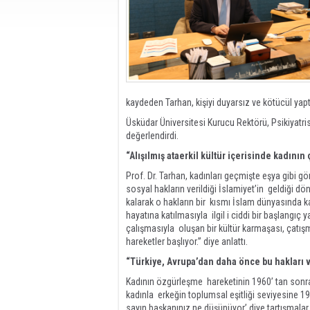
kaydeden Tarhan, kişiyi duyarsız ve kötücül yapt
Üsküdar Üniversitesi Kurucu Rektörü, Psikiyatri
değerlendirdi.
“Alışılmış ataerkil kültür içerisinde kadının
Prof. Dr. Tarhan, kadınları geçmişte eşya gibi 
sosyal hakların verildiği İslamiyet’in geldiği 
kalarak o hakların bir kısmı İslam dünyasında ka
hayatına katılmasıyla ilgil i ciddi bir başlangıç y
çalışmasıyla oluşan bir kültür karmaşası, çatışm
hareketler başlıyor.” diye anlattı.
“Türkiye, Avrupa’dan daha önce bu hakları v
Kadının özgürleşme hareketinin 1960’ tan sonra 
kadınla erkeğin toplumsal eşitliği seviyesine 1
sayın başkanınız ne düşünüyor’ diye tartışmala