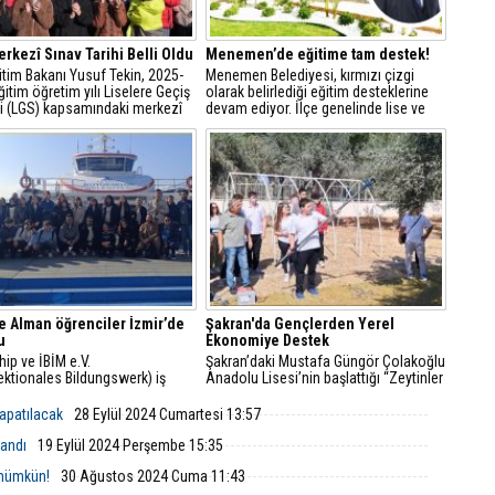
rkezî Sınav Tarihi Belli Oldu
Menemen’de eğitime tam destek!
ğitim Bakanı Yusuf Tekin, 2025-
Menemen Belediyesi, kırmızı çizgi
itim öğretim yılı Liselere Geçiş
olarak belirlediği eğitim desteklerine
i (LGS) kapsamındaki merkezî
devam ediyor. İlçe genelinde lise ve
rihini açıkladı.
üniversite sınavlarına girecek olan 8 ve
12. sınıflara tam 10 bin adet dijital
eğitim paketi dağıtıldı.
e Alman öğrenciler İzmir’de
Şakran'da Gençlerden Yerel
u
Ekonomiye Destek
hip ve İBİM e.V.
Şakran’daki Mustafa Güngör Çolakoğlu
ektionales Bildungswerk) iş
Anadolu Lisesi’nin başlattığı “Zeytinler
yle gerçekleştirilen okullar arası
Gençlerle Yeşeriyor” projesi, hem yerel
 programının ilk ayağı İzmir’de
zeytin üretimine katkı sağlıyor hem de
apatılacak
28 Eylül 2024 Cumartesi 13:57
eşti.
gençlere tarım bilinci aşılıyor.
landı
19 Eylül 2024 Perşembe 15:35
m mümkün!
30 Ağustos 2024 Cuma 11:43