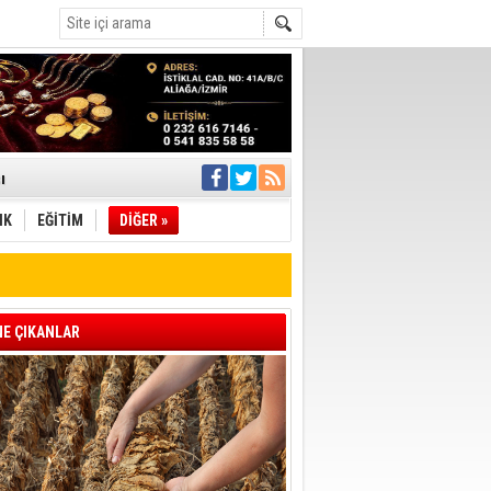
ı
IK
EĞİTİM
DİĞER »
pıldı
 Toplandı
A.Ş.’Ye İletti
Çağrısı
E ÇIKANLAR
 hızlı müdahale
'ye Geçti