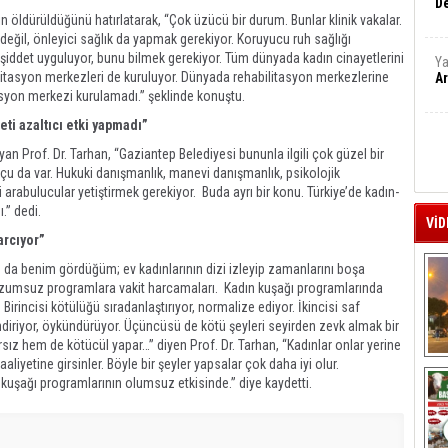
De
ın öldürüldüğünü hatırlatarak, “Çok üzücü bir durum. Bunlar klinik vakalar.
değil, önleyici sağlık da yapmak gerekiyor. Koruyucu ruh sağlığı
şiddet uyguluyor, bunu bilmek gerekiyor. Tüm dünyada kadın cinayetlerini
Ya
ilitasyon merkezleri de kuruluyor. Dünyada rehabilitasyon merkezlerine
Ar
tasyon merkezi kurulamadı.” şeklinde konuştu.
eti azaltıcı etki yapmadı”
n Prof. Dr. Tarhan, “Gaziantep Belediyesi bununla ilgili çok güzel bir
çu da var. Hukuki danışmanlık, manevi danışmanlık, psikolojik
 arabulucular yetiştirmek gerekiyor. Buda ayrı bir konu. Türkiye’de kadın-
dı.” dedi.
VİD
arcıyor”
n da benim gördüğüm; ev kadınlarının dizi izleyip zamanlarını boşa
lüzumsuz programlara vakit harcamaları. Kadın kuşağı programlarında
. Birincisi kötülüğü sıradanlaştırıyor, normalize ediyor. İkincisi saf
zendiriyor, öykündürüyor. Üçüncüsü de kötü şeyleri seyirden zevk almak bir
ız hem de kötücül yapar…” diyen Prof. Dr. Tarhan, “Kadınlar onlar yerine
aliyetine girsinler. Böyle bir şeyler yapsalar çok daha iyi olur.
A
 kuşağı programlarının olumsuz etkisinde.” diye kaydetti.