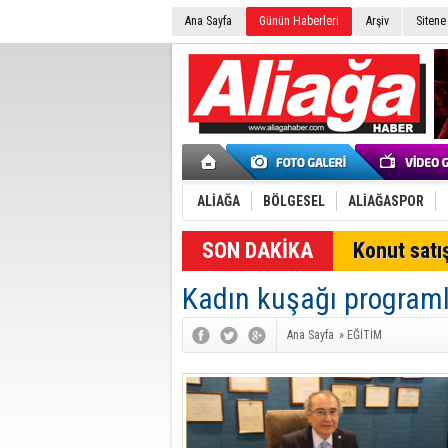
Ana Sayfa
Günün Haberleri
Arşiv
Sitene
ALİAĞA
BÖLGESEL
ALİAĞASPOR
SON DAKİKA
Konut satış
Kadın kuşağı programla
Ana Sayfa
»
EĞİTİM