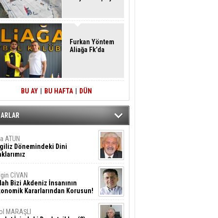
Furkan Yöntem
Aliağa Fk’da
BU AY
|
BU HAFTA
|
DÜN
ZARLAR
ta ATUN
giliz Dönemindeki Dini
klarımız
gin CİVAN
lah Bizi Akdeniz İnsanının
konomik Kararlarından Korusun!
ol MARAŞLI