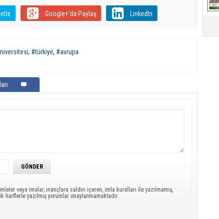
etle
Google+'da Paylaş
LinkedIn
iversitesi
,
#türkiye
,
#avrupa
arı
mleler veya imalar, inançlara saldırı içeren, imla kuralları ile yazılmamış,
ük harflerle yazılmış yorumlar onaylanmamaktadır.