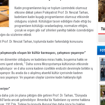
Kadın programlarının kişi ve toplum üzerindeki olumsuz
etkisine dikkat çeken Psikiyatrist Prof. Dr. Nevzat Tarhan,
kadınların kadın kuşağı programlarının olumsuz etkisinde
olduğunu söyledi. Kötülüğün tasvir edildiğini ifade ettiği bu
programların kötülüğü sıradanlaştırıp, normalize ettiğini,
Tü
çocuk ve ergen gibi saf zihinleri yanıltıp taklide özendirdiğini
ığını da sözlerine ekledi.
st Prof. Dr. Nevzat Tarhan, toplumda kadın farkındalığı konusunu
FOT
 çalışmasıyla oluşan bir kültür karmaşası, çatışması yaşanıyor”
gören dönemler olduğunu ve kadınlara miras hakkı, boşanma hakkı ve
dönemi işaret ederek, “ Daha sonra Mezopotamya kültürünün etkisinde
yboluyor ve d aha sonra kadının özellikle endüstri devrimiyle birlikte iş
aşanıyor. Bu arada da o alışılmış ataerkil kültür içerisinde kadının
ası yaşanıyor. Ve yaşanan olaylar üzerine kadın haklarıyla ilgili
De
Al
eriyor”
daha çok ön plana çıktığını dile getiren Prof. Dr. Tarhan, “Dünyada
960’larda ancak gelinebiliyor. Amerika’da ‘Kadınların oy verme hakkına
r var 1917’de. Türkiye bu konuda Avrupa’dan daha önce bu hakları