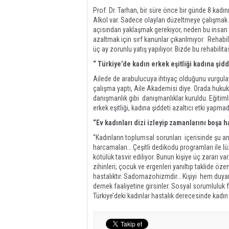
Prof. Dr. Tarhan, bir süre önce bir günde 8 kadın
Alkol var. Sadece olayları düzeltmeye çalışmak 
açısından yaklaşmak gerekiyor, neden bu insan 
azaltmak için sırf kanunlar çıkarılmıyor. Rehab
üç ay zorunlu yatış yapılıyor. Bizde bu rehabili
“ Türkiye’de kadın erkek eşitliği kadına şidd
Ailede de arabulucuya ihtiyaç olduğunu vurgulaya
çalışma yaptı, Aile Akademisi diye. Orada hukuk
danışmanlık gibi danışmanlıklar kuruldu. Eğitimli
erkek eşitliği, kadına şiddeti azaltıcı etki yapma
“Ev kadınları dizi izleyip zamanlarını boşa h
“Kadınların toplumsal sorunları içerisinde şu a
harcamaları… Çeşitli dedikodu programları ile 
kötülük tasvir ediliyor. Bunun kişiye üç zararı var
zihinleri; çocuk ve ergenleri yanıltıp taklide ö
hastalıktır. Sadomazohizmdir… Kişiyi hem duyars
dernek faaliyetine girsinler. Sosyal sorumluluk fa
Türkiye’deki kadınlar hastalık derecesinde kadın