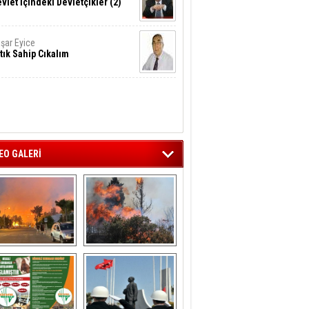
vlet İçindeki Devletçikler (2)
şar Eyice
tık Sahip Cıkalım
EO GALERİ
liağa ‘da  otluk 
Aliağa'nın Ciğerleri 
alanda çıkan 
Yandı
yangın evlere 
sıçramadan 
söndürüldü