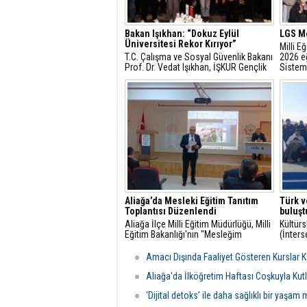
Bakan Işıkhan: “Dokuz Eylül
LGS Me
Üniversitesi Rekor Kırıyor”
Milli E
T.C. Çalışma ve Sosyal Güvenlik Bakanı
2026 eğ
Prof. Dr. Vedat Işıkhan, İŞKUR Gençlik
Sistem
Programı kapsamında Dokuz Eylül
sınav ta
Üniversitesi öğrencileriyle buluşarak
genç istihdamına ilişkin
değerlendirmelerde bulundu ve
öğrencilerin sorularını yanıtladı.
Aliağa’da Mesleki Eğitim Tanıtım
Türk v
Toplantısı Düzenlendi
buluşt
Aliağa İlçe Milli Eğitim Müdürlüğü, Milli
Kültürs
Eğitim Bakanlığı'nın "Mesleğim
(İnters
Hayatım" projesi kapsamında mesleki
birliği
ve teknik eğitimin tanıtımı için Aliağa
değişim
Amacı Dışında Faaliyet Gösteren Kurslar K
Mesleki ve Teknik Anadolu Lisesi’nde
gerçekl
bir toplantı gerçekleştirdi.
Aliağa'da İlköğretim Haftası Coşkuyla Kut
‘Dijital detoks’ ile daha sağlıklı bir yaşa