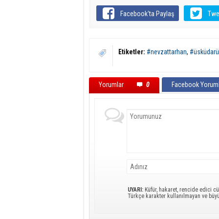
Facebook'ta Paylaş
Twe
Etiketler:
#nevzattarhan
,
#üsküdarün
Yorumlar
0
Facebook Yoruml
UYARI:
Küfür, hakaret, rencide edici cü
Türkçe karakter kullanılmayan ve büy