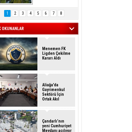
Hasan Eser'in 
Objektifinden
1
2
3
4
5
6
7
8
K OKUNANLAR
Menemen FK
Ligden Çekilme
Kararı Aldı
Aliağa'da
Gayrimenkul
Sektörü İçin
Ortak Akıl
Buluşması
Çandarlı’nın
yeni Cumhuriyet
Meydanı açılıyor