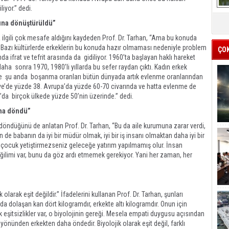
liyor.” dedi.
arına dönüştürüldü”
la ilgili çok mesafe aldığını kaydeden Prof. Dr. Tarhan, “Ama bu konuda
. Bazı kültürlerde erkeklerin bu konuda hazır olmaması nedeniyle problem
ÇO
da ifrat ve tefrit arasında da gidiliyor. 1960’ta başlayan haklı hareket
aha sonra 1970, 1980’li yıllarda bu sefer raydan çıktı. Kadın erkek
dü ve şu anda boşanma oranları bütün dünyada artık evlenme oranlarından
iye’de yüzde 38. Avrupa’da yüzde 60-70 civarında ve hatta evlenme de
pa’da birçok ülkede yüzde 50’nin üzerinde.” dedi.
ına döndü”
a döndüğünü de anlatan Prof. Dr. Tarhan, “Bu da aile kurumuna zarar verdi,
e babanın da iyi bir müdür olmak, iyi bir iş insanı olmaktan daha iyi bir
yi çocuk yetiştirmezseniz geleceğe yatırım yapılmamış olur. İnsan
ilimi var, bunu da göz ardı etmemek gerekiyor. Yani her zaman, her
k olarak eşit değildir.” İfadelerini kullanan Prof. Dr. Tarhan, şunları
a dolaşan kan dört kilogramdır, erkekte altı kilogramdır. Onun için
jik eşitsizlikler var, o biyolojinin gereği. Mesela empati duygusu açısından
önünden erkekten daha öndedir. Biyolojik olarak eşit değil, farklı