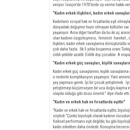
veriyor. İsviçre’de 1970’lerde oy verme hakkı veri
“Kadın erkek ilişkileri, kadın erkek savaşl
Kadınların sosyal hak ve fırsatlarda eşit olmay
dünyadaki değişime hazır olmayan kültürler var
yaşanıyor. Ama diğer taraftan da bu iki uç arasın
olan kadının özgürleşmesi, feminist hareket , d
ilişkileri, kadın erkek savaşlarına dönüştürül
çok daha fazla. İlk 5 yılda boşanma oranı Türk
ciddi şekilde azaldı. Evlilik dışı çocuklar A vru
“Kadın erkek güç savaşları, kişilik savaşlar
Kadın erkek güç savaşlarının, kişilik savaşların
o nedenle komplikasyon yaşanıyor. Yani annenin d
şey yapması gerek. İyi bir çocuk yetiştirmek. İ
yetiştirmeyi küçümseyen bir uca doğru kayma eğ
olayda olduğu gibi dozu önemli.” diye ifade etti.
“Kadın ve erkek hak ve fırsatlarda eşittir”
“Kadın ve erkek hak ve fırsatlarda eşittir, biyoloji
söyledi:“Çünkü biyolojik olarak kadının vücudund
fiziksel performans eşit değildir, bu gibi biyolo
kadın erkekten daha öndedir. Konuşma becerisi y