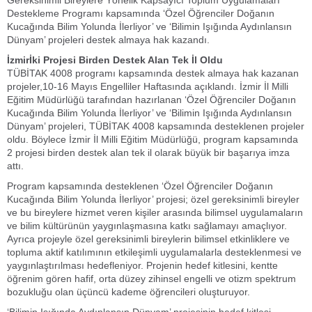
Gereksinimli Bireylere Yönelik Kapsayıcı Toplum Uygulamaları
Destekleme Programı kapsamında ‘Özel Öğrenciler Doğanın
Kucağında Bilim Yolunda İlerliyor’ ve ‘Bilimin Işığında Aydınlansın
Dünyam’ projeleri destek almaya hak kazandı.
İzmirİki Projesi Birden Destek Alan Tek İl Oldu
TÜBİTAK 4008 programı kapsamında destek almaya hak kazanan
projeler,10-16 Mayıs Engelliler Haftasında açıklandı. İzmir İl Milli
Eğitim Müdürlüğü tarafından hazırlanan ‘Özel Öğrenciler Doğanın
Kucağında Bilim Yolunda İlerliyor’ ve ‘Bilimin Işığında Aydınlansın
Dünyam’ projeleri, TÜBİTAK 4008 kapsamında desteklenen projeler
oldu. Böylece İzmir İl Milli Eğitim Müdürlüğü, program kapsamında
2 projesi birden destek alan tek il olarak büyük bir başarıya imza
attı.
Program kapsamında desteklenen ‘Özel Öğrenciler Doğanın
Kucağında Bilim Yolunda İlerliyor’ projesi; özel gereksinimli bireyler
ve bu bireylere hizmet veren kişiler arasında bilimsel uygulamaların
ve bilim kültürünün yaygınlaşmasına katkı sağlamayı amaçlıyor.
Ayrıca projeyle özel gereksinimli bireylerin bilimsel etkinliklere ve
topluma aktif katılımının etkileşimli uygulamalarla desteklenmesi ve
yaygınlaştırılması hedefleniyor. Projenin hedef kitlesini, kentte
öğrenim gören hafif, orta düzey zihinsel engelli ve otizm spektrum
bozukluğu olan üçüncü kademe öğrencileri oluşturuyor.