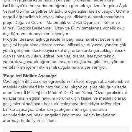
‘Bilimin Işığında Aydınlansın Dünyam’ projesinin hedef kitlesi
iseTürkiye’nin her yerinden öğrenim görmek için İzmir’e gelen Âşık
Veysel Görme Engelliler Ortaokulu öğrencilerinden oluşuyor. Görme
engelli öğrencilerin bireysel ihtiyaçları dikkate alınarak tasarlanan
proje ‘Doğa ve Çevre’, ‘Matematik ve Zekâ Oyunları’, ‘Kültür ve
Miras’, ‘Sağlıklı Beslenme’, ‘Uzay ve Bilim’ temalarına yönelik okul
dışı öğrenme deneyimlerini içeriyor.
Projede, dezavantajlı öğrencilerin bağımsız hareket becerilerinin
gelişimi başta olmak üzere sosyal, bilişsel ve duyuşsal yönden çok
yönlü gelişimini destekleyici okul dışı ortamlarda gerçekleştirilecek
olan ısınma oyunları, eğitsel oyunlar, drama, istasyon tekniği,
yaparak yaşayarak öğrenme, tasarım oluşturma gibi farklı yöntem
ve teknikleri içeren etkileşimli uygulamalara yer veriliyor.
‘Engelleri Birlikte Aşacağız’
Özel eğitim ihtiyacı olan öğrencilerin fiziksel, duygusal, akademik ve
mesleki gelişimleri için hazırladıkları birçok çalışma olduğunu ifade
eden İzmir İl Milli Eğitim Müdürü Dr. Ömer Yahşi; “Özel gereksinimli
evlatlarımızın eğitim hakkını korumak için kişisel ve mesleki olarak
gelişimlerini sağlayan her türlü çalışmayı destekliyoruz.Engelleri
birlikte aşacağız. Onlar için yaptığımız tüm çalışmalarda
eğitimlerinin önündeki engelleri kaldırmayı, eğitim imkânlarını
artırmayı hedefliyoruz.” dedi.