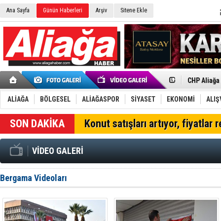
Ana Sayfa
Günün Haberleri
Arşiv
Sitene Ekle
İzmir'in K
CHP Aliağa
Çağrısı
Onat Tüneli
Menemen FK
ALİAĞA
BÖLGESEL
ALİAĞASPOR
SİYASET
EKONOMİ
ALIŞ
Aliağa'da G
Çandarlı’n
Konut satışları artıyor, fiyatlar 
Furkan Yön
Chp Aliağa
AK Parti Al
VİDEO GALERİ
SOCAR Türk
Trafiği dur
Alto, İnşaa
Bergama Videoları
TÜVTÜRK’te
Aliağa'daki
Chp Aliağa'