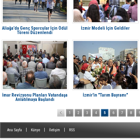
Aliağa’da Genç Sporcular İçin Ödül
İzmir Modeli İçin Geldiler
Töreni Düzenlendi
İmar Revizyonu Planları Vatandaşa
İzmir'in "Tarım Bayramı"
Anlatılmaya Başlandı
1
2
3
4
5
6
7
8
|
|
|
Ana Sayfa
Künye
İletişim
RSS