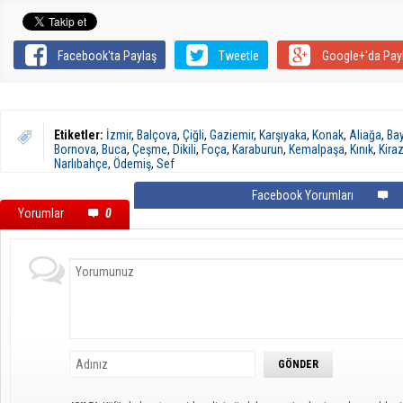
Facebook'ta Paylaş
Tweetle
Google+'da Pay
Etiketler:
İzmir
,
Balçova
,
Çiğli
,
Gaziemir
,
Karşıyaka
,
Konak
,
Aliağa
,
Bay
Bornova
,
Buca
,
Çeşme
,
Dikili
,
Foça
,
Karaburun
,
Kemalpaşa
,
Kınık
,
Kira
Narlıbahçe
,
Ödemiş
,
Sef
Facebook Yorumları
Yorumlar
0