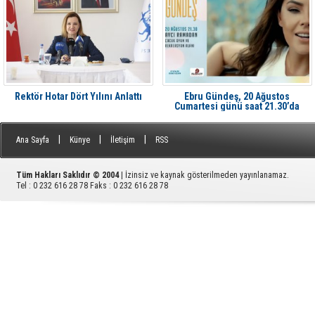
Rektör Hotar Dört Yılını Anlattı
Ebru Gündeş, 20 Ağustos
Cumartesi günü saat 21.30’da
Aliağa'da Avcı Ramadan’da
|
|
|
Ana Sayfa
Künye
İletişim
RSS
Tüm Hakları Saklıdır © 2004
| İzinsiz ve kaynak gösterilmeden yayınlanamaz.
Tel : 0 232 616 28 78 Faks : 0 232 616 28 78