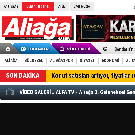
Ana Sayfa
Günün Haberleri
Arşiv
Sitene Ekle
Menemen FK
Aliağa'da G
Çandarlı’n
Furkan Yön
Chp Aliağa
ALİAĞA
BÖLGESEL
ALİAĞASPOR
SİYASET
EKONOMİ
ALIŞ
AK Parti Al
SOCAR Türk
Konut satışları artıyor, fiyatlar 
Trafiği dur
Alto, İnşaa
TÜVTÜRK’te
VİDEO GALERİ
»
ALFA TV
»
Aliağa 3. Geleneksel Gen
Aliağa'daki
Chp Aliağa'
Dikili'de D
Helvacı’nın
Aliağa-Midi