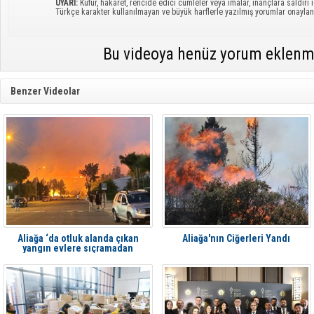
UYARI:
Küfür, hakaret, rencide edici cümleler veya imalar, inançlara saldırı i
Türkçe karakter kullanılmayan ve büyük harflerle yazılmış yorumlar onayl
Bu videoya henüz yorum eklenm
Benzer Videolar
Aliağa ‘da otluk alanda çıkan
Aliağa'nın Ciğerleri Yandı
yangın evlere sıçramadan
söndürüldü