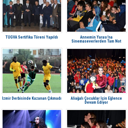
TÜGVA Sertifika Töreni Yapıldı
Annemin Yarası'na
Sinemaseverlerden Tam Not
İzmir Derbisinde Kazanan Çıkmadı
Aliağalı Çocuklar İçin Eğlence
Devam Ediyor