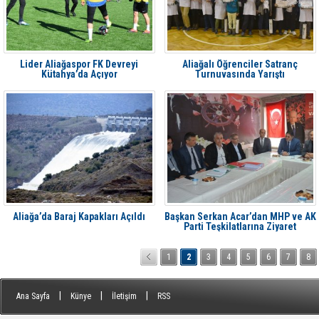
Lider Aliağaspor FK Devreyi
Aliağalı Öğrenciler Satranç
Kütahya’da Açıyor
Turnuvasında Yarıştı
Aliağa’da Baraj Kapakları Açıldı
Başkan Serkan Acar’dan MHP ve AK
Parti Teşkilatlarına Ziyaret
1
2
3
4
5
6
7
8
|
|
|
Ana Sayfa
Künye
İletişim
RSS