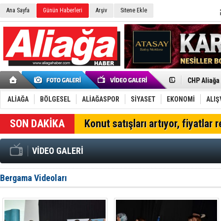
Ana Sayfa
Günün Haberleri
Arşiv
Sitene Ekle
İzmir'in K
CHP Aliağa
Çağrısı
Onat Tüneli
Menemen FK
ALİAĞA
BÖLGESEL
ALİAĞASPOR
SİYASET
EKONOMİ
ALIŞ
Aliağa'da G
Çandarlı’n
Konut satışları artıyor, fiyatlar 
Furkan Yön
Chp Aliağa
AK Parti Al
VİDEO GALERİ
SOCAR Türk
Trafiği dur
Alto, İnşaa
Bergama Videoları
TÜVTÜRK’te
Aliağa'daki
Chp Aliağa'