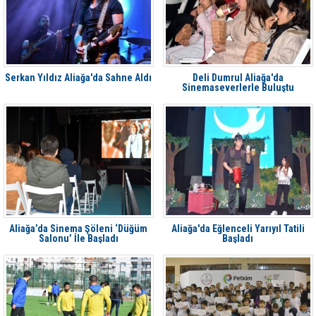
Serkan Yıldız Aliağa'da Sahne Aldı
Deli Dumrul Aliağa'da
Sinemaseverlerle Buluştu
Aliağa’da Sinema Şöleni ‘Düğüm
Aliağa'da Eğlenceli Yarıyıl Tatili
Salonu’ İle Başladı
Başladı