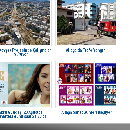
 Kavşak Projesinde Çalışmalar
Aliağa'da Trafo Yangını
Sürüyor
Ebru Gündeş, 20 Ağustos
Aliağa Sanat Günleri Başlıyor
martesi günü saat 21.30’da
liağa'da Avcı Ramadan’da