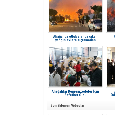
Aliağa ‘da otluk alanda çıkan
yangın evlere sıçramadan
söndürüldü
Aliağalılar Depremzedeler İçin
Seferber Oldu
Öd
Son Eklenen Videolar