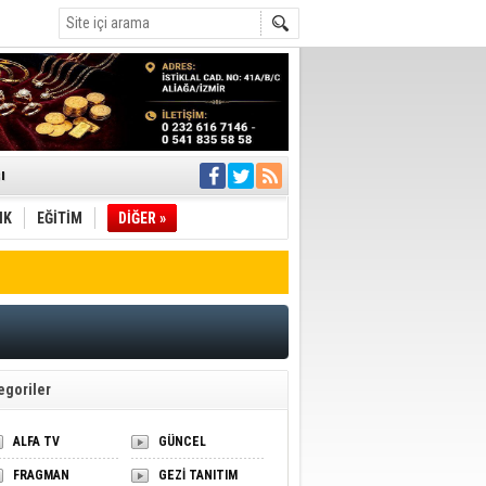
ı
IK
EĞİTİM
DİĞER »
pıldı
 Toplandı
A.Ş.’Ye İletti
Çağrısı
 hızlı müdahale
'ye Geçti
egoriler
ALFA TV
GÜNCEL
FRAGMAN
GEZİ TANITIM