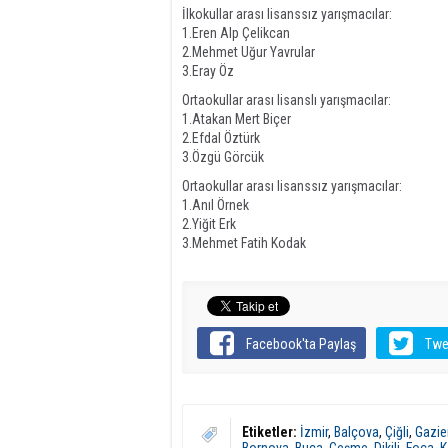
İlkokullar arası lisanssız yarışmacılar:
1.Eren Alp Çelikcan
2.Mehmet Uğur Yavrular
3.Eray Öz
Ortaokullar arası lisanslı yarışmacılar:
1.Atakan Mert Biçer
2.Efdal Öztürk
3.Özgü Görcük
Ortaokullar arası lisanssız yarışmacılar:
1.Anıl Örnek
2.Yiğit Erk
3.Mehmet Fatih Kodak
Facebook'ta Paylaş
Twe
Etiketler:
İzmir
,
Balçova
,
Çiğli
,
Gazie
Bornova
,
Buca
,
Çeşme
,
Dikili
,
Foça
,
K