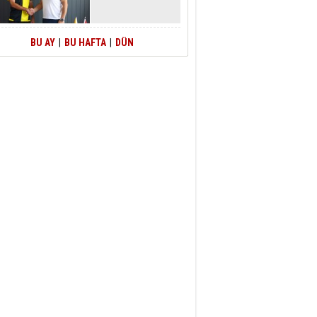
BU AY
|
BU HAFTA
|
DÜN