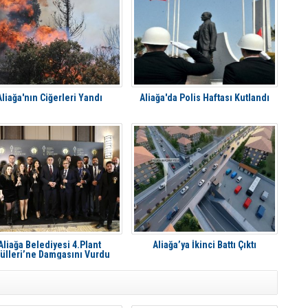
Aliağa'nın Ciğerleri Yandı
Aliağa'da Polis Haftası Kutlandı
Aliağa Belediyesi 4.Plant
Aliağa’ya İkinci Battı Çıktı
ülleri’ne Damgasını Vurdu