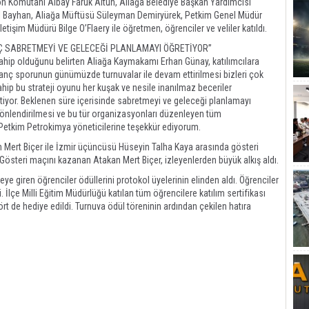
 Komutanı Albay Faruk Altun, Aliağa Belediye Başkan Yardımcısı
dal Bayhan, Aliağa Müftüsü Süleyman Demiryürek, Petkim Genel Müdür
tişim Müdürü Bilge O’Flaery ile öğretmen, öğrenciler ve veliler katıldı.
 SABRETMEYİ VE GELECEĞİ PLANLAMAYI ÖĞRETİYOR”
 sahip olduğunu belirten Aliağa Kaymakamı Erhan Günay, katılımcılara
ranç sporunun günümüzde turnuvalar ile devam ettirilmesi bizleri çok
ip bu strateji oyunu her kuşak ve nesile inanılmaz beceriler
etiyor. Beklenen süre içerisinde sabretmeyi ve geleceği planlamayı
yönlendirilmesi ve bu tür organizasyonları düzenleyen tüm
Petkim Petrokimya yöneticilerine teşekkür ediyorum.
Mert Biçer ile İzmir üçüncüsü Hüseyin Talha Kaya arasında gösteri
 Gösteri maçını kazanan Atakan Mert Biçer, izleyenlerden büyük alkış aldı.
 giren öğrenciler ödüllerini protokol üyelerinin elinden aldı. Öğrenciler
. İlçe Milli Eğitim Müdürlüğü katılan tüm öğrencilere katılım sertifikası
ört de hediye edildi. Turnuva ödül töreninin ardından çekilen hatıra