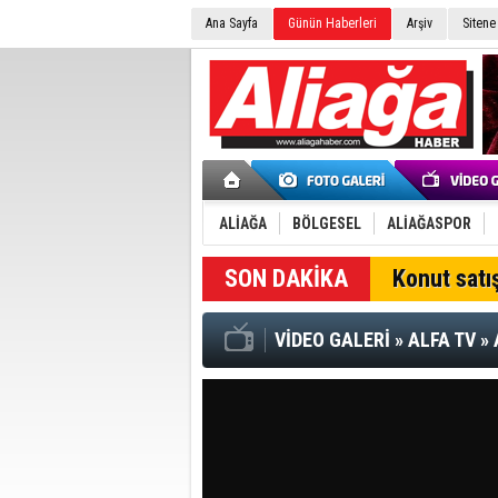
Ana Sayfa
Günün Haberleri
Arşiv
Sitene
ALİAĞA
BÖLGESEL
ALİAĞASPOR
SON DAKİKA
Konut satış
VİDEO GALERİ
»
ALFA TV
»