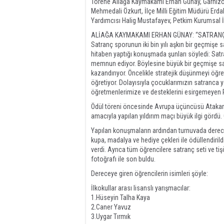
Törene Aliağa Kaymakamı Erhan Günay, Garnizon
Mehmedali Özkurt, İlçe Milli Eğitim Müdürü Er
Yardımcısı Halig Mustafayev, Petkim Kurumsal İle
ALİAĞA KAYMAKAMI ERHAN GÜNAY: “SATRANÇ
Satranç sporunun iki bin yılı aşkın bir geçmişe
hitaben yaptığı konuşmada şunları söyledi: Sat
memnun ediyor. Böylesine büyük bir geçmişe sah
kazandırıyor. Öncelikle stratejik düşünmeyi öğr
öğretiyor. Dolayısıyla çocuklarımızın satranca 
öğretmenlerimize ve desteklerini esirgemeyen 
Ödül töreni öncesinde Avrupa üçüncüsü Atakan 
amacıyla yapılan yıldırım maçı büyük ilgi gördü.
Yapılan konuşmaların ardından turnuvada dereceye
kupa, madalya ve hediye çekleri ile ödüllendirildi
verdi. Ayrıca tüm öğrencilere satranç seti ve tiş
fotoğrafı ile son buldu.
Dereceye giren öğrencilerin isimleri şöyle:
İlkokullar arası lisanslı yarışmacılar:
1.Hüseyin Talha Kaya
2.Caner Yavuz
3.Uygar Tırmık