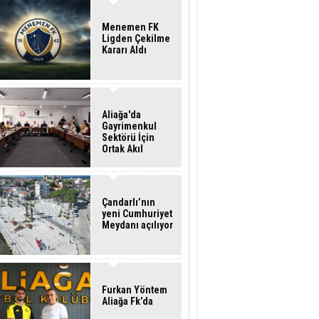
Menemen FK
Ligden Çekilme
Kararı Aldı
Aliağa'da
Gayrimenkul
Sektörü İçin
Ortak Akıl
Buluşması
Çandarlı’nın
yeni Cumhuriyet
Meydanı açılıyor
Furkan Yöntem
Aliağa Fk’da