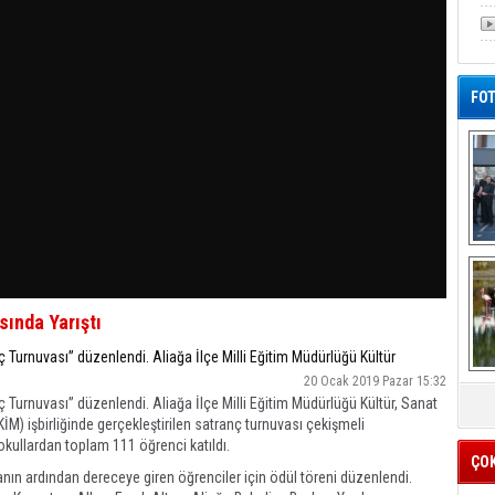
FOT
De
Al
sında Yarıştı
ç Turnuvası” düzenlendi. Aliağa İlçe Milli Eğitim Müdürlüğü Kültür
20 Ocak 2019 Pazar 15:32
ç Turnuvası” düzenlendi. Aliağa İlçe Milli Eğitim Müdürlüğü Kültür, Sanat
İM) işbirliğinde gerçekleştirilen satranç turnuvası çekişmeli
kullardan toplam 111 öğrenci katıldı.
ÇO
nın ardından dereceye giren öğrenciler için ödül töreni düzenlendi.