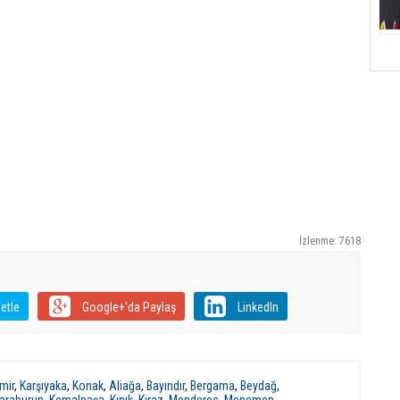
İzlenme: 7618
etle
Google+'da Paylaş
LinkedIn
mir
,
Karşıyaka
,
Konak
,
Aliağa
,
Bayındır
,
Bergama
,
Beydağ
,
araburun
,
Kemalpaşa
,
Kınık
,
Kiraz
,
Menderes
,
Menemen
,