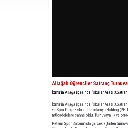
Aliağalı Öğrenciler Satranç Turnuva
İzmir’in Aliağa ilçesinde “Okullar Arası 3.Satran
İzmir’in Aliağa ilçesinde “Okullar Arası 3.Satran
ve Spor Proje Ekibi ile Petrokimya Holding (PETK
mücadelelere sahne oldu. Turnuvaya ilk ve ortao
Petkim Spor Salonu’nda gerçekleştirilen turnuva