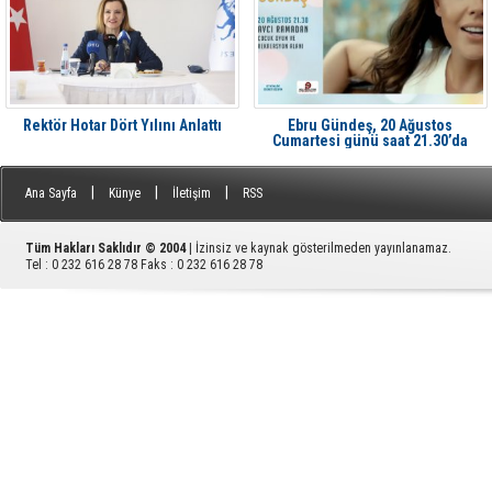
Rektör Hotar Dört Yılını Anlattı
Ebru Gündeş, 20 Ağustos
Cumartesi günü saat 21.30’da
Aliağa'da Avcı Ramadan’da
|
|
|
Ana Sayfa
Künye
İletişim
RSS
Tüm Hakları Saklıdır © 2004
| İzinsiz ve kaynak gösterilmeden yayınlanamaz.
Tel : 0 232 616 28 78 Faks : 0 232 616 28 78