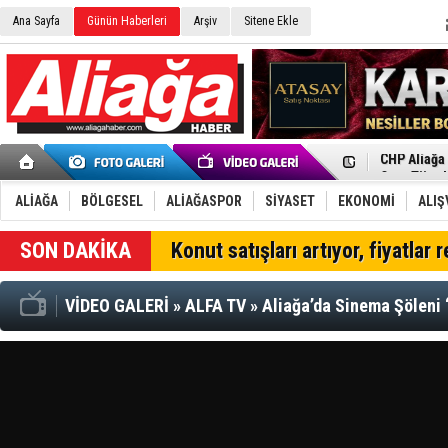
Ana Sayfa
Günün Haberleri
Arşiv
Sitene Ekle
İzmir'in K
CHP Aliağa
Çağrısı
Onat Tüneli
Menemen FK
Aliağa'da G
ALİAĞA
BÖLGESEL
ALİAĞASPOR
SİYASET
EKONOMİ
ALIŞ
Çandarlı’n
Furkan Yön
Konut satışları artıyor, fiyatlar 
Chp Aliağa
AK Parti Al
SOCAR Türk
VİDEO GALERİ
»
ALFA TV
»
Aliağa’da Sinema Şöleni 
Trafiği dur
Alto, İnşaa
TÜVTÜRK’te
Aliağa'daki
Chp Aliağa'