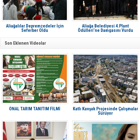
Aliağalılar Depremzedeler İçin
Aliağa Belediyesi 4.Plant
Seferber Oldu
Ödülleri’ne Damgasını Vurdu
Son Eklenen Videolar
ÖNAL TARIM TANITIM FİLMİ
Katlı Kavşak Projesinde Çalışmalar
Sürüyor