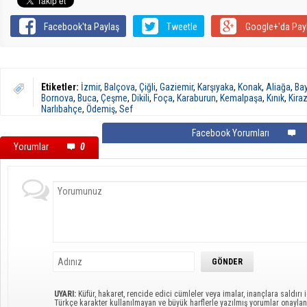
Facebook'ta Paylaş
Tweetle
Google+'da Pay
Etiketler:
İzmir
,
Balçova
,
Çiğli
,
Gaziemir
,
Karşıyaka
,
Konak
,
Aliağa
,
Bay
Bornova
,
Buca
,
Çeşme
,
Dikili
,
Foça
,
Karaburun
,
Kemalpaşa
,
Kınık
,
Kira
Narlıbahçe
,
Ödemiş
,
Sef
Facebook Yorumları
Yorumlar
0
UYARI:
Küfür, hakaret, rencide edici cümleler veya imalar, inançlara saldırı i
Türkçe karakter kullanılmayan ve büyük harflerle yazılmış yorumlar onayl