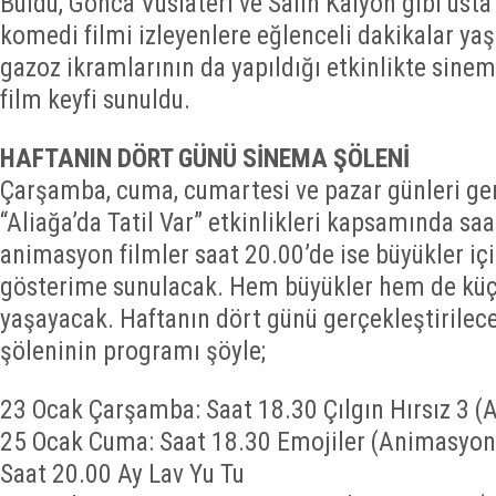
Buldu, Gonca Vuslateri ve Salih Kalyon gibi usta 
komedi filmi izleyenlere eğlenceli dakikalar yaş
gazoz ikramlarının da yapıldığı etkinlikte sinem
film keyfi sunuldu.
HAFTANIN DÖRT GÜNÜ SİNEMA ŞÖLENİ
Çarşamba, cuma, cumartesi ve pazar günleri ger
“Aliağa’da Tatil Var” etkinlikleri kapsamında saa
animasyon filmler saat 20.00’de ise büyükler iç
gösterime sunulacak. Hem büyükler hem de küç
yaşayacak. Haftanın dört günü gerçekleştirilec
şöleninin programı şöyle;
23 Ocak Çarşamba: Saat 18.30 Çılgın Hırsız 3 
25 Ocak Cuma: Saat 18.30 Emojiler (Animasyon
Saat 20.00 Ay Lav Yu Tu