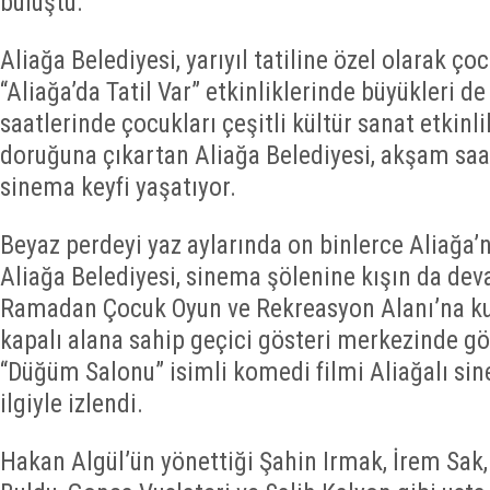
buluştu.
Aliağa Belediyesi, yarıyıl tatiline özel olarak çoc
“Aliağa’da Tatil Var” etkinliklerinde büyükleri 
saatlerinde çocukları çeşitli kültür sanat etkinl
doruğuna çıkartan Aliağa Belediyesi, akşam saa
sinema keyfi yaşatıyor.
Beyaz perdeyi yaz aylarında on binlerce Aliağa’
Aliağa Belediyesi, sinema şölenine kışın da dev
Ramadan Çocuk Oyun ve Rekreasyon Alanı’na ku
kapalı alana sahip geçici gösteri merkezinde g
“Düğüm Salonu” isimli komedi filmi Aliağalı si
ilgiyle izlendi.
Hakan Algül’ün yönettiği Şahin Irmak, İrem Sak,