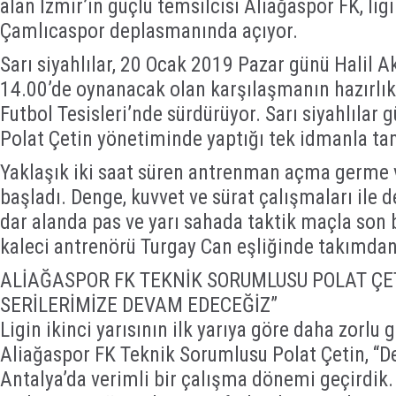
alan İzmir’in güçlü temsilcisi Aliağaspor FK, ligi
Çamlıcaspor deplasmanında açıyor.
Sarı siyahlılar, 20 Ocak 2019 Pazar günü Halil 
14.00’de oynanacak olan karşılaşmanın hazırlı
Futbol Tesisleri’nde sürdürüyor. Sarı siyahlılar
Polat Çetin yönetiminde yaptığı tek idmanla t
Yaklaşık iki saat süren antrenman açma germe 
başladı. Denge, kuvvet ve sürat çalışmaları il
dar alanda pas ve yarı sahada taktik maçla son b
kaleci antrenörü Turgay Can eşliğinde takımdan a
ALİAĞASPOR FK TEKNİK SORUMLUSU POLAT ÇET
SERİLERİMİZE DEVAM EDECEĞİZ”
Ligin ikinci yarısının ilk yarıya göre daha zorlu 
Aliağaspor FK Teknik Sorumlusu Polat Çetin, “D
Antalya’da verimli bir çalışma dönemi geçirdik. 