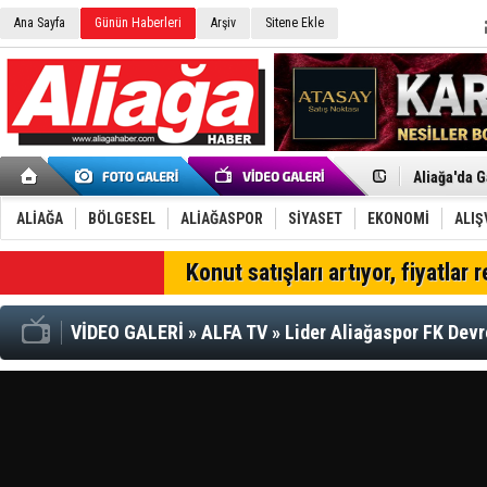
Ana Sayfa
Günün Haberleri
Arşiv
Sitene Ekle
Menemen FK
Aliağa'da G
Çandarlı’n
Furkan Yön
Chp Aliağa
ALİAĞA
BÖLGESEL
ALİAĞASPOR
SİYASET
EKONOMİ
ALIŞ
AK Parti Al
SOCAR Türk
SON DAKİKA
Konut satışları artıyor, fiyatlar 
Trafiği dur
Alto, İnşaa
TÜVTÜRK’te
VİDEO GALERİ
»
ALFA TV
»
Lider Aliağaspor FK Devr
Aliağa'daki
Chp Aliağa'
Dikili'de D
Helvacı’nın
Aliağa-Midi