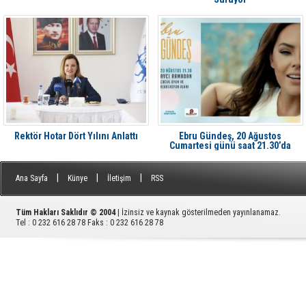
Rektör Hotar Dört Yılını Anlattı
Ebru Gündeş, 20 Ağustos
Cumartesi günü saat 21.30’da
Aliağa'da Avcı Ramadan’da
|
|
|
Ana Sayfa
Künye
İletişim
RSS
Tüm Hakları Saklıdır © 2004
| İzinsiz ve kaynak gösterilmeden yayınlanamaz.
Tel : 0 232 616 28 78 Faks : 0 232 616 28 78