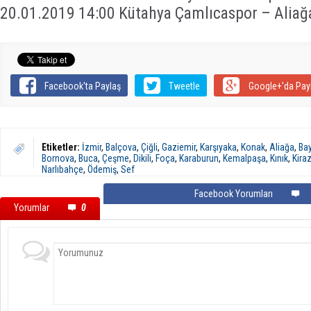
20.01.2019 14:00 Kütahya Çamlıcaspor – Aliağ
Facebook'ta Paylaş
Tweetle
Google+'da Pay
Etiketler:
İzmir
,
Balçova
,
Çiğli
,
Gaziemir
,
Karşıyaka
,
Konak
,
Aliağa
,
Bay
Bornova
,
Buca
,
Çeşme
,
Dikili
,
Foça
,
Karaburun
,
Kemalpaşa
,
Kınık
,
Kira
Narlıbahçe
,
Ödemiş
,
Sef
Facebook Yorumları
Yorumlar
0