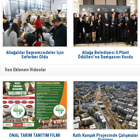
Aliağalılar Depremzedeler İçin
Aliağa Belediyesi 4.Plant
Seferber Oldu
Ödülleri’ne Damgasını Vurdu
Son Eklenen Videolar
ÖNAL TARIM TANITIM FİLMİ
Katlı Kavşak Projesinde Çalışmalar
Sürüyor