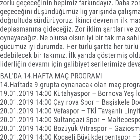
zorlu geçeceğinin hepimiz farkındayız. Daha zo
geçeceğini düşündüğümüz lig yarışında çalışma
doğrultuda sürdürüyoruz. İkinci devrenin ilk m
deplasmanına gideceğiz. Zor iklim şartları ve z
oynayacağız. Ne olursa olsun iyi bir takıma sahib
gücümüz iyi durumda. Her türlü şartta her türl
edebilecek bir takımız. İlk yarıda göstermiş ol
liderliğin devamı için galibiyet serilerimize de
BAL’DA 14.HAFTA MAÇ PROGRAMI
14.Haftada 9.grupta oynanacak olan maç progr
19.01.2019 14:00 Kütahyaspor – Bornova Yeşil
20.01.2019 14:00 Çayırova Spor – Başiskele D
20.01.2019 14:00 Vefaspor – TKİ Tavşanlı Linyi
20.01.2019 14:00 Sultangazi Spor – Maltepesp
20.01.2019 14:00 Bozüyük Vitraspor – Gazios
20.01.2019 14:00 Kocaeli Büyükderbentspor – 