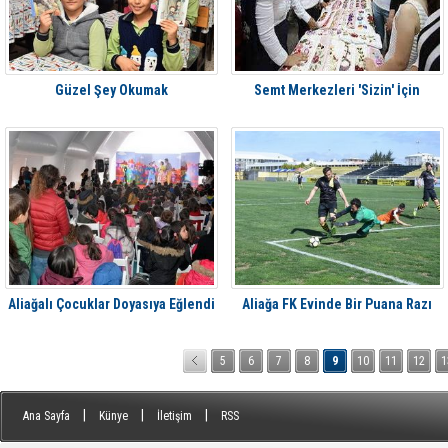
Güzel Şey Okumak
Semt Merkezleri 'Sizin' İçin
Aliağalı Çocuklar Doyasıya Eğlendi
Aliağa FK Evinde Bir Puana Razı
5
6
7
8
9
10
11
12
1
|
|
|
Ana Sayfa
Künye
İletişim
RSS