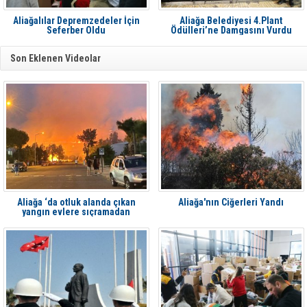
Aliağalılar Depremzedeler İçin
Aliağa Belediyesi 4.Plant
Seferber Oldu
Ödülleri’ne Damgasını Vurdu
Son Eklenen Videolar
Aliağa ‘da otluk alanda çıkan
Aliağa'nın Ciğerleri Yandı
yangın evlere sıçramadan
söndürüldü