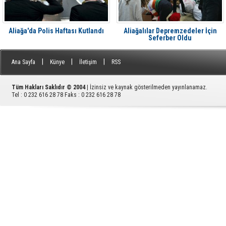
Aliağa'da Polis Haftası Kutlandı
Aliağalılar Depremzedeler İçin
Seferber Oldu
|
|
|
Ana Sayfa
Künye
İletişim
RSS
Tüm Hakları Saklıdır © 2004
| İzinsiz ve kaynak gösterilmeden yayınlanamaz.
Tel : 0 232 616 28 78 Faks : 0 232 616 28 78