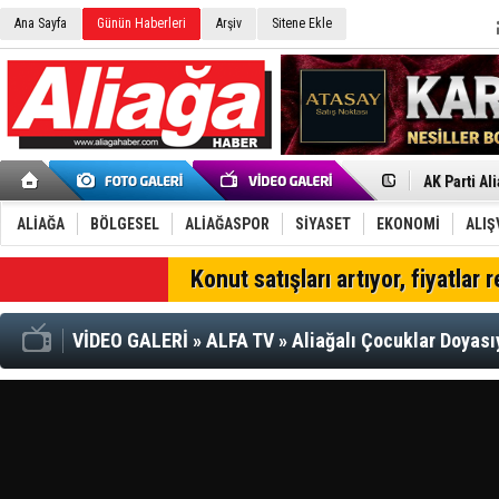
Ana Sayfa
Günün Haberleri
Arşiv
Sitene Ekle
Menemen FK
Aliağa'da G
Çandarlı’n
Furkan Yön
Chp Aliağa
AK Parti Al
SOCAR Türk
Trafiği dur
ALİAĞA
BÖLGESEL
ALİAĞASPOR
SİYASET
EKONOMİ
ALIŞ
Alto, İnşaa
TÜVTÜRK’te
SON DAKİKA
Konut satışları artıyor, fiyatlar 
Aliağa'daki
Chp Aliağa'
Dikili'de D
VİDEO GALERİ
»
ALFA TV
»
Aliağalı Çocuklar Doyası
Helvacı’nın
Aliağa-Midi