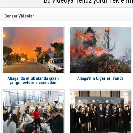
Bu videoya henüz yorum eklenm
Benzer Videolar
Aliağa ‘da otluk alanda çıkan
Aliağa'nın Ciğerleri Yandı
yangın evlere sıçramadan
söndürüldü