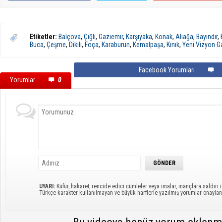
Etiketler:
Balçova
,
Çiğli
,
Gaziemir
,
Karşıyaka
,
Konak
,
Aliağa
,
Bayındır
,
Buca
,
Çeşme
,
Dikili
,
Foça
,
Karaburun
,
Kemalpaşa
,
Kınık
,
Yeni Vizyon G
Facebook Yorumları
Yorumlar
0
UYARI:
Küfür, hakaret, rencide edici cümleler veya imalar, inançlara saldırı i
Türkçe karakter kullanılmayan ve büyük harflerle yazılmış yorumlar onayl