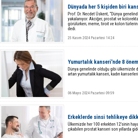
Dünyada her 5 kişiden biri kan
Prof. Dr. Necdet Üskent, “Dünya genelinde
yakalanıyor. Akciğer, prostat ve kolorekt
görülürken; meme, tiroit ve kolon türleri
dedi.
25 Kasım 2024 Pazartesi 14:24
Yumurtalık kanseri'nde 8 önem
Dünya genelinde olduğu gibi ülkemizde de
artan yumurtalık kanseri, kadın kanserleri 
06 Mayıs 2024 Pazartesi 09:59
Erkeklerde sinsi tehlikeye dikk
Ülkemizde her 100 erkekten 12’sinin haya
çıkabilen prostat kanseri son yıllarda gid