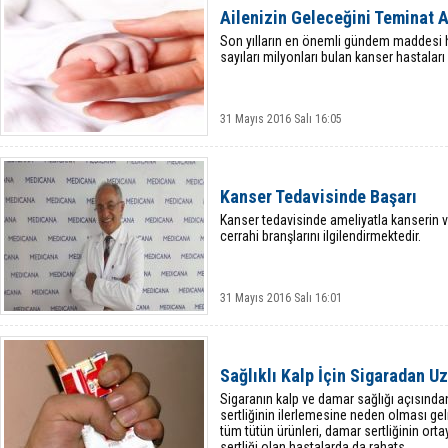
Ailenizin Geleceğini Teminat A
Son yılların en önemli gündem maddesi h
sayıları milyonları bulan kanser hastalar
31 Mayıs 2016 Salı 16:05
Kanser Tedavisinde Başarı
Kanser tedavisinde ameliyatla kanserin ve
cerrahi branşlarını ilgilendirmektedir.
31 Mayıs 2016 Salı 16:01
Sağlıklı Kalp İçin Sigaradan U
Sigaranın kalp ve damar sağlığı açısında
sertliğinin ilerlemesine neden olması ge
tüm tütün ürünleri, damar sertliğinin or
sertliği olan hastalarda da rahats