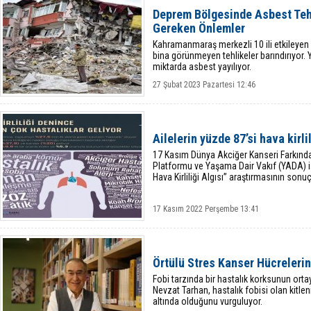
Deprem Bölgesinde Asbest Teh
Gereken Önlemler
Kahramanmaraş merkezli 10 ili etkileyen 
bina görünmeyen tehlikeler barındırıyor. Yı
miktarda asbest yayılıyor.
27 Şubat 2023 Pazartesi 12:46
Ailelerin yüzde 87’si hava kirli
17 Kasım Dünya Akciğer Kanseri Farkınd
Platformu ve Yaşama Dair Vakıf (YADA) işbi
Hava Kirliliği Algısı” araştırmasının sonuç
17 Kasım 2022 Perşembe 13:41
Örtülü Stres Kanser Hücrelerin
Fobi tarzında bir hastalık korksunun ortaya
Nevzat Tarhan, hastalık fobisi olan kitlen
altında olduğunu vurguluyor.