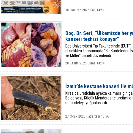
16 Haziran 2026 Salı 14:51
Doç. Dr. Sert, “Ülkemizde her y
kanseri teşhisi konuyor”
Ege Üniversitesi Tıp Fakültesinde (EÜTF) 
etkinlikleri kapsamında “Bir Kurdeleden 
ve Mitler” paneli düzenlendi.
28 Kasım 2025 Cuma 14:34
İzmir’de kestane kanseri ile m
Kırsalda üreticinin ayakta kalması için ç
Belediyesi, Küçük Menderes’te üretimi ol
mücadeleyi yoğunlaştırdı.
27 Ocak 2025 Pazartesi 15:56