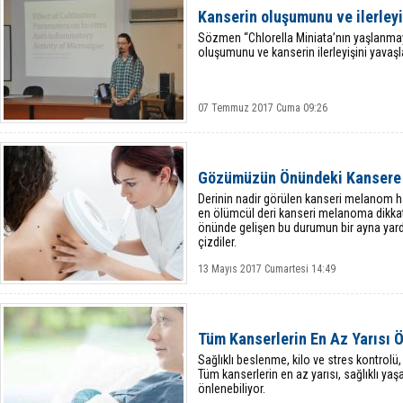
Kanserin oluşumunu ve ilerleyi
Sözmen “Chlorella Miniata’nın yaşlanmayı 
oluşumunu ve kanserin ilerleyişini yavaşl
07 Temmuz 2017 Cuma 09:26
Gözümüzün Önündeki Kansere 
Derinin nadir görülen kanseri melanom h
en ölümcül deri kanseri melanoma dikk
önünde gelişen bu durumun bir ayna yardım
çizdiler.
13 Mayıs 2017 Cumartesi 14:49
Tüm Kanserlerin En Az Yarısı Ö
Sağlıklı beslenme, kilo ve stres kontrolü
Tüm kanserlerin en az yarısı, sağlıklı ya
önlenebiliyor.