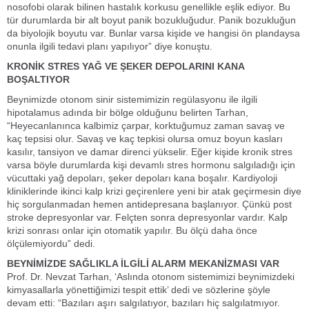
nosofobi olarak bilinen hastalık korkusu genellikle eşlik ediyor. Bu
tür durumlarda bir alt boyut panik bozukluğudur. Panik bozukluğun
da biyolojik boyutu var. Bunlar varsa kişide ve hangisi ön plandaysa
onunla ilgili tedavi planı yapılıyor” diye konuştu.
KRONİK STRES YAĞ VE ŞEKER DEPOLARINI KANA
BOŞALTIYOR
Beynimizde otonom sinir sistemimizin regülasyonu ile ilgili
hipotalamus adında bir bölge olduğunu belirten Tarhan,
“Heyecanlanınca kalbimiz çarpar, korktuğumuz zaman savaş ve
kaç tepsisi olur. Savaş ve kaç tepkisi olursa omuz boyun kasları
kasılır, tansiyon ve damar direnci yükselir. Eğer kişide kronik stres
varsa böyle durumlarda kişi devamlı stres hormonu salgıladığı için
vücuttaki yağ depoları, şeker depoları kana boşalır. Kardiyoloji
kliniklerinde ikinci kalp krizi geçirenlere yeni bir atak geçirmesin diye
hiç sorgulanmadan hemen antidepresana başlanıyor. Çünkü post
stroke depresyonlar var. Felçten sonra depresyonlar vardır. Kalp
krizi sonrası onlar için otomatik yapılır. Bu ölçü daha önce
ölçülemiyordu” dedi.
BEYNİMİZDE SAĞLIKLA İLGİLİ ALARM MEKANİZMASI VAR
Prof. Dr. Nevzat Tarhan, ‘Aslında otonom sistemimizi beynimizdeki
kimyasallarla yönettiğimizi tespit ettik’ dedi ve sözlerine şöyle
devam etti: “Bazıları aşırı salgılatıyor, bazıları hiç salgılatmıyor.