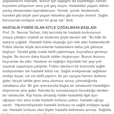
yaşadıklarını hatırlattı. Bunun için sağlığını da kaybettiğin zaman
kıymetini anlıyorsun ama çok geç oluyor. Hastalıklar yaşam stilinin
yanlış olmasından kaynaklanıyor. Yemek, içmek, beslenmek,
hareket gibi böyle yani yaşam felsefesi gibi konular önemli. Sağlık
konusunda endişesi artan bir grup var” dedi.
HASTALIK FOBİSİ OLAN KİTLE ÇOĞALMAYA BAŞLADI
Prof. Dr. Nevzat Tarhan, fobi tarzında bir hastalık korkusunun
ortaya çıktığını söyledi ve sözlerine şöyle devam etti: “Bu kitle de
epeyce çoğaldı. Hastalık fobisi oluştuğu için riski alan hastanelerdir.
Fobisi olanlar böyle durumlarda hastanelere daha çok gitmeye
başlıyor. Sürekli gidip orada tahlil yaptırmaya, kuyruklara girmeye
başlar. Bu durum daha büyük riskler oluşturuyor. Bunun dozunu
kaçıranlar da oldu. Hastane ve sağlığın dışındaki her şeyi yok
sayarak yaşamaya çalıştılar. Fobisi olanların bir kısmında sağlık
endişesinden öte hastalık fobisi var. Sağlık endişesinde sağlıktan
endişe duyar, sık sık tahlil yaptırır, bir yer uyuşsa hemen doktora
gider, birçok tahlile girer ama olumsuz sonuç çıkmadığında
rahatlama olur. Bir gün sonrasında başka bir rahatsızlık hissettiğini
düşünürse yine gider. Aslında bu somatizasyon bozukluğu denilen
bir rahatsızlık. Kişi hasta olmadığı halde hastalıkla ilgili aşırı
uğraşısı olur ama onda hastalık korkusu yoktur, hastalık uğraşı
vardır. Hipokondriyazisin hastalık korkusu ve sağlık endişesi ayağı
var. Hastalık korkusu olan kişiler hastalık kelimesini anmaz. Sağlıkla