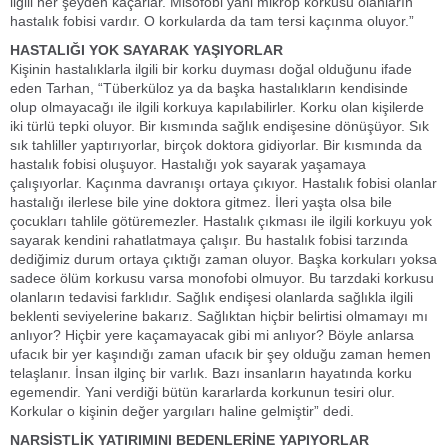
ilgili her şeyden kaçarlar. Misofobi yani mikrop korkusu olanların
hastalık fobisi vardır. O korkularda da tam tersi kaçınma oluyor.”
HASTALIĞI YOK SAYARAK YAŞIYORLAR
Kişinin hastalıklarla ilgili bir korku duyması doğal olduğunu ifade
eden Tarhan, “Tüberküloz ya da başka hastalıkların kendisinde
olup olmayacağı ile ilgili korkuya kapılabilirler. Korku olan kişilerde
iki türlü tepki oluyor. Bir kısmında sağlık endişesine dönüşüyor. Sık
sık tahliller yaptırıyorlar, birçok doktora gidiyorlar. Bir kısmında da
hastalık fobisi oluşuyor. Hastalığı yok sayarak yaşamaya
çalışıyorlar. Kaçınma davranışı ortaya çıkıyor. Hastalık fobisi olanlar
hastalığı ilerlese bile yine doktora gitmez. İleri yaşta olsa bile
çocukları tahlile götüremezler. Hastalık çıkması ile ilgili korkuyu yok
sayarak kendini rahatlatmaya çalışır. Bu hastalık fobisi tarzında
dediğimiz durum ortaya çıktığı zaman oluyor. Başka korkuları yoksa
sadece ölüm korkusu varsa monofobi olmuyor. Bu tarzdaki korkusu
olanların tedavisi farklıdır. Sağlık endişesi olanlarda sağlıkla ilgili
beklenti seviyelerine bakarız. Sağlıktan hiçbir belirtisi olmamayı mı
anlıyor? Hiçbir yere kaçamayacak gibi mi anlıyor? Böyle anlarsa
ufacık bir yer kaşındığı zaman ufacık bir şey olduğu zaman hemen
telaşlanır. İnsan ilginç bir varlık. Bazı insanların hayatında korku
egemendir. Yani verdiği bütün kararlarda korkunun tesiri olur.
Korkular o kişinin değer yargıları haline gelmiştir” dedi.
NARSİSTLİK YATIRIMINI BEDENLERİNE YAPIYORLAR