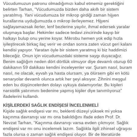
Vücudumuzun patronu olmadığımızı kabul etmemiz gerektiğini
belirten Tarhan, “Vücudumuzda bizden daha akıllı bir sistem
yaratılmış. Yani vücudumuza bir mikrop girdiği zaman hijyen
kurallarına uyduğumuzda o mikrop ilerleyemez. Hijyeni
sağlayamazsak ilerler, lenf bezlerine yayılır, ihmal edersek yaralar
oluşmaya başlar. Hekimler sadece tedavi zincirinde kayıp bir
halkayı bulup onu yerine koyar. Mikrobu hemen yok edip hızla
iyileştirecek birkaç ilaç verir ve ondan sonra zaten vücut geri kalanı
kendisi yapıyor. Yaratan öyle bir sistem yaratmış ki biz haddimizi
bileceğiz. Onun için vücudumuzdaki sisteme saygı duyacağız.
Benim sağlığım neden dört dörtlük olmuyor diye devamlı oturup 60
dakikanın 59 dakikası kendini inceleyenler var. Şuram nasıl, buram
nasıl, ne olacak, eyvah ya hasta olursam, ya ölürsem gibi en kötü
senaryolar devamlı olunca artık her şeyi aksıyor. Zihnini meşgul
eden bu düşüncelerden dolayı uykuya dalamıyorlar. Bu kişileri
narsistlik yatırımını bedenine yapmış kişiler diye tanımlıyoruz”
ifadelerini kullandı.
KİŞİLERDEKİ SAĞLIK ENDİŞESİ İNCELENMELİ
Kişide sağlık endişesi var mı, beklenti düzeyi yüksek mi yoksa
kaçınma davranışı var mı ona bakıldığını ifade eden Prof. Dr.
Nevzat Tarhan, “Kaçınma davranışı varsa evden çıkmıyor. Sağlık
endişesi var mı onu incelemek lazım. Sağlıkla ilgili zihinsel uğraşısı
fazla olursa o zaman sağlık endişesi oluyor. Bir de literatürde