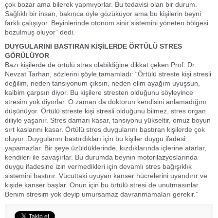
çok bozar ama bilerek yapmıyorlar. Bu tedavisi olan bir durum.
Sağlıklı bir insan, bakınca öyle gözüküyor ama bu kişilerin beyni
farklı çalışıyor. Beyinlerinde otonom sinir sistemini yöneten bölgesi
bozulmuş oluyor” dedi.
DUYGULARINI BASTIRAN KİŞİLERDE ÖRTÜLÜ STRES
GÖRÜLÜYOR
Bazı kişilerde de örtülü stres olabildiğine dikkat çeken Prof. Dr.
Nevzat Tarhan, sözlerini şöyle tamamladı: “Örtülü streste kişi stresli
değilim, neden tansiyonum çıksın, neden elim ayağım uyuşsun,
kalbim çarpsın diyor. Bu kişilere stresten olduğunu söyleyince
stresim yok diyorlar. O zaman da doktorun kendisini anlamadığını
düşünüyor. Örtülü streste kişi stresli olduğunu bilmez, stres organ
diliyle yaşanır. Stres damarı kasar, tansiyonu yükseltir, omuz boyun
sırt kaslarını kasar. Örtülü stres duygularını bastıran kişilerde çok
oluyor. Duygularını bastırdıkları için bu kişiler duygu ifadesi
yapamazlar. Bir şeye üzüldüklerinde, kızdıklarında içlerine atarlar,
kendileri ile savaşırlar. Bu durumda beynin motorilazyoslarında
duygu ifadesine izin vermedikleri için devamlı stres bağışıklık
sistemini bastırır. Vücuttaki uyuyan kanser hücrelerini uyandırır ve
kişide kanser başlar. Onun için bu örtülü stresi de unutmasınlar.
Benim stresim yok deyip umursamaz davranmamaları gerekir.”