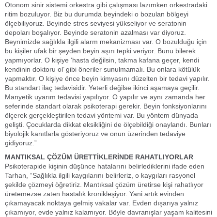
Otonom sinir sistemi orkestra gibi çalışması lazımken orkestradaki
ritim bozuluyor. Biz bu durumda beyindeki o bozulan bölgeyi
ölçebiliyoruz. Beyinde stres seviyesi yükseliyor ve seratonin
depoları boşalıyor. Beyinde seratonin azalması var diyoruz.
Beynimizde sağlıkla ilgili alarm mekanizması var. O bozulduğu için
bu kişiler ufak bir şeyden beyin aşırı tepki veriyor. Bunu bilerek
yapmıyorlar. O kişiye ‘hasta değilsin, takma kafana geçer, kendi
kendinin doktoru ol’ gibi öneriler sunulmamalı. Bu onlara kötülük
yapmaktır. O kişiye önce beyin kimyasını düzelten bir tedavi yapılır.
Bu standart ilaç tedavisidir. Yeterli değilse ikinci aşamaya geçilir.
Manyetik uyarım tedavisi yapılıyor. O yapılır ve aynı zamanda her
seferinde standart olarak psikoterapi gerekir. Beyin fonksiyonlarını
ölçerek gerçekleştirilen tedavi yöntemi var. Bu yöntem dünyada
gelişti. Çocuklarda dikkat eksikliğini de ölçebildiği onaylandı. Bunları
biyolojik kanıtlarla gösteriyoruz ve onun üzerinden tedaviye
gidiyoruz.”
MANTIKSAL ÇÖZÜM ÜRETTİKLERİNDE RAHATLIYORLAR
Psikoterapide kişinin düşünce hatalarını belirlediklerini ifade eden
Tarhan, “Sağlıkla ilgili kaygılarını belirleriz, o kaygıları rasyonel
şekilde çözmeyi öğretiriz. Mantıksal çözüm üretirse kişi rahatlıyor
üretemezse zaten hastalık kronikleşiyor. Yani artık evinden
çıkamayacak noktaya gelmiş vakalar var. Evden dışarıya yalnız
çıkamıyor, evde yalnız kalamıyor. Böyle davranışlar yaşam kalitesini