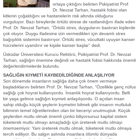
ortaya çıktığını belirten Pskiyatrist Prof.
Dr. Nevzat Tarhan, hastalık fobisi olan
kitlenin çoğaldığını ve hastanelerin risk altında olduğunu
vurguluyor. Bazı bireylerde örtülü strese de rastlandığını ifade eden
Prof. Dr. Nevzat Tarhan, “Örtülü stres, duygularını bastıran kişilerde
çok oluyor. Duygu ifadesine izin vermedikleri için devamlı stres
bağışıklık sistemini bastırıyor. Örtülü stres, vücuttaki uyuyan kanser
hücrelerini uyandırır ve kişide kanser başlar” dedi.
Üsküdar Üniversitesi Kurucu Rektörü, Psikiyatrist Prof. Dr. Nevzat
Tarhan, sağlığın önemine değindi ve hastalık fobisi hakkında önemli
değerlendirmelerde bulundu.
SAĞLIĞIN KIYMETİ KAYBEDİLDİĞİNDE ANLAŞILIYOR
Son dönemde insanların sağlığa daha çok önem vermeye
başladıklarını belirten Prof. Dr. Nevzat Tarhan, “Özellikle genç nüfus
sağlığı çok hoyrat kullanıyordu. İnsanlık hoyrat kullanıyordu. Belli
bir yaşa gelince sağlığın kıymeti anlaşılıyordu. O açıdan insan
sahip olduğu küçük şeylerin kıymetini bilmek gibi insanın mutluluk
biliminin temel öğretilerinden olan bir beceriyi unutmuştuk. Küçük
şeylerden mutlu olmak önemli çünkü biliyorsunuz kapital sistem
tüketerek mutlu olmayı amaçladığı için üreterek mutlu olmayı
önemsemiyor. Yani üreterek mutlu olmak, tüketerek mutlu olmaya
tercih ediliyor. Bu salgın aslında insanlara ölümlü dünyada