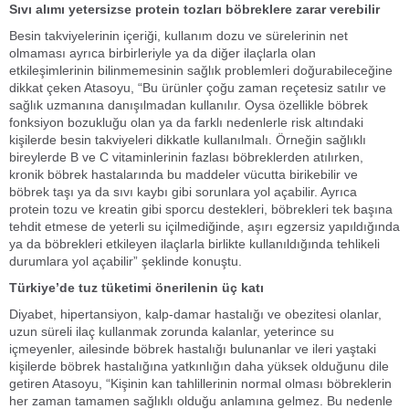
Sıvı alımı yetersizse protein tozları böbreklere zarar verebilir
Besin takviyelerinin içeriği, kullanım dozu ve sürelerinin net
olmaması ayrıca birbirleriyle ya da diğer ilaçlarla olan
etkileşimlerinin bilinmemesinin sağlık problemleri doğurabileceğine
dikkat çeken Atasoyu, “Bu ürünler çoğu zaman reçetesiz satılır ve
sağlık uzmanına danışılmadan kullanılır. Oysa özellikle böbrek
fonksiyon bozukluğu olan ya da farklı nedenlerle risk altındaki
kişilerde besin takviyeleri dikkatle kullanılmalı. Örneğin sağlıklı
bireylerde B ve C vitaminlerinin fazlası böbreklerden atılırken,
kronik böbrek hastalarında bu maddeler vücutta birikebilir ve
böbrek taşı ya da sıvı kaybı gibi sorunlara yol açabilir. Ayrıca
protein tozu ve kreatin gibi sporcu destekleri, böbrekleri tek başına
tehdit etmese de yeterli su içilmediğinde, aşırı egzersiz yapıldığında
ya da böbrekleri etkileyen ilaçlarla birlikte kullanıldığında tehlikeli
durumlara yol açabilir” şeklinde konuştu.
Türkiye’de tuz tüketimi önerilenin üç katı
Diyabet, hipertansiyon, kalp-damar hastalığı ve obezitesi olanlar,
uzun süreli ilaç kullanmak zorunda kalanlar, yeterince su
içmeyenler, ailesinde böbrek hastalığı bulunanlar ve ileri yaştaki
kişilerde böbrek hastalığına yatkınlığın daha yüksek olduğunu dile
getiren Atasoyu, “Kişinin kan tahlillerinin normal olması böbreklerin
her zaman tamamen sağlıklı olduğu anlamına gelmez. Bu nedenle