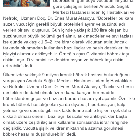
Böbreklerin gün boyu vücudun ihtiyacına
göre çalıştığını belirten Anadolu Sağlık
Merkezi Hastanesi’nden İç Hastalıkları ve
Nefroloji Uzmanı Doç. Dr. Enes Murat Atasoyu, “Böbrekler bu kanı
süzer, vücut için gerekli büyük proteinleri ayırır ve süzüntü adı
verilen bir sıvı oluşturur. Gün içinde yaklaşık 180 litre oluşan bu
süzüntünün büyük bölümü geri alınır, atık maddeler ve sıvı fazlası
ise günde yaklaşık 1,5–2 litre idrar olarak vücuttan atılır. Ancak
farkında olunmadan kullanılan bazı ilaçlar ve besin destekleri bu
işleyişi olumsuz etkileyebilir. Örneğin aşırı C vitamini böbrek taşı
riskini, aşırı D vitamini ise dehidratasyon ve böbrek taşı riskini
artırabilir” dedi.
Ülkemizde yaklaşık 9 milyon kronik böbrek hastası bulunduğunu
vurgulayan Anadolu Sağlık Merkezi Hastanesi’nden İç Hastalıkları
ve Nefroloji Uzmanı Doç. Dr. Enes Murat Atasoyu, “İlaçlar ve besin
destekleri de dahil olmak üzere kana karışan her madde
böbreklerden geçer ve bazıları burada hasara yol açabilir. Özellikle
kronik böbrek hastalığı olan ya da diyabet, hipertansiyon, kalp
yetmezliği ve obezite gibi risk faktörlerine sahip kişilerin çok daha
dikkatli olması önemli. Bazı ağrı kesiciler ve antibiyotikler başta
olmak üzere çeşitli ilaçların kullanımı sonrasında idrar renginde
değişiklik, vücutta şişlik ve idrar miktarında azalma görülmesi
böbrek hasarını düşündürebilir” dedi.