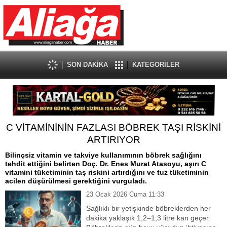
SON DAKİKA
KATEGORİLER
C VİTAMİNİNİN FAZLASI BÖBREK TAŞI RİSKİNİ
ARTIRIYOR
Bilinçsiz vitamin ve takviye kullanımının böbrek sağlığını
tehdit ettiğini belirten Doç. Dr. Enes Murat Atasoyu, aşırı C
vitamini tüketiminin taş riskini artırdığını ve tuz tüketiminin
acilen düşürülmesi gerektiğini vurguladı.
23 Ocak 2026 Cuma 11:33
Sağlıklı bir yetişkinde böbreklerden her
dakika yaklaşık 1,2–1,3 litre kan geçer.