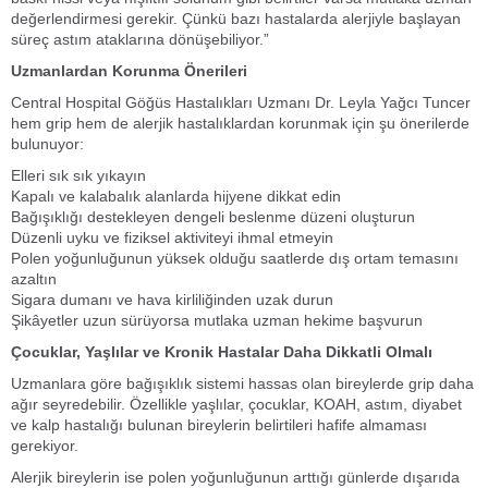
değerlendirmesi gerekir. Çünkü bazı hastalarda alerjiyle başlayan
süreç astım ataklarına dönüşebiliyor.”
Uzmanlardan Korunma Önerileri
Central Hospital Göğüs Hastalıkları Uzmanı Dr. Leyla Yağcı Tuncer
hem grip hem de alerjik hastalıklardan korunmak için şu önerilerde
bulunuyor:
Elleri sık sık yıkayın
Kapalı ve kalabalık alanlarda hijyene dikkat edin
Bağışıklığı destekleyen dengeli beslenme düzeni oluşturun
Düzenli uyku ve fiziksel aktiviteyi ihmal etmeyin
Polen yoğunluğunun yüksek olduğu saatlerde dış ortam temasını
azaltın
Sigara dumanı ve hava kirliliğinden uzak durun
Şikâyetler uzun sürüyorsa mutlaka uzman hekime başvurun
Çocuklar, Yaşlılar ve Kronik Hastalar Daha Dikkatli Olmalı
Uzmanlara göre bağışıklık sistemi hassas olan bireylerde grip daha
ağır seyredebilir. Özellikle yaşlılar, çocuklar, KOAH, astım, diyabet
ve kalp hastalığı bulunan bireylerin belirtileri hafife almaması
gerekiyor.
Alerjik bireylerin ise polen yoğunluğunun arttığı günlerde dışarıda