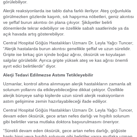
görülebiliyor.
Alerjik reaksiyonlarda ise tablo daha farklı ilerliyor. Ateş çoğunlukla
görülmezken gözlerde kaşıntı, sık hapşırma nöbetleri, geniz akıntısı
ve şeffaf burun akıntısı ön plana çıkıyor. Şikâyetler belirli
dönemlerde tekrar edebiliyor ve özellikle sabah saatlerinde ya da
açık havada artış gösterebiliyor.
Central Hospital Göğüs Hastalıkları Uzmanı Dr. Leyla Yağcı Tuncer;
“Alerjik hastalarda burun akıntısı genellikle şeffaf ve uzun sürelidir.
Gripte ise birkaç gün içinde boğaz ağrısı, öksürük ve koyulaşan
salgılar görülebilir. Ayrıca gripte yüksek ateş ve kas ağrısı önemli
ayırt edici belirtilerdir” diyor.
Alerji Tedavi Edilmezse Astımı Tetikleyebilir
Uzmanlar, kontrol altına alınmayan alerjik hastalıkların zamanla alt
solunum yollarını da etkileyebileceğine dikkat çekiyor. Özellikle
alerjik bünyeye sahip kişilerde uzun süreli alerjik reaksiyonların
astım gelişimine zemin hazırlayabileceği ifade ediliyor.
Central Hospital Göğüs Hastalıkları Uzmanı Dr. Leyla Yağcı Tuncer,
devam eden öksürük, gece artan nefes darlığı ve hışıltılı solunum
gibi belirtiler varsa mutlaka doktora başvurulmasını öneriyor.
“Sürekli devam eden öksürük, gece artan nefes darlığı, göğüste
baskı hissi veya hışıltılı solunum gibi belirtiler varsa mutlaka uzman