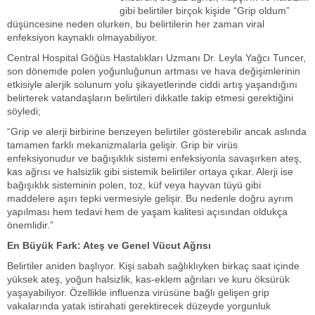
gibi belirtiler birçok kişide “Grip oldum”
düşüncesine neden olurken, bu belirtilerin her zaman viral
enfeksiyon kaynaklı olmayabiliyor.
Central Hospital Göğüs Hastalıkları Uzmanı Dr. Leyla Yağcı Tuncer,
son dönemde polen yoğunluğunun artması ve hava değişimlerinin
etkisiyle alerjik solunum yolu şikayetlerinde ciddi artış yaşandığını
belirterek vatandaşların belirtileri dikkatle takip etmesi gerektiğini
söyledi;
“Grip ve alerji birbirine benzeyen belirtiler gösterebilir ancak aslında
tamamen farklı mekanizmalarla gelişir. Grip bir virüs
enfeksiyonudur ve bağışıklık sistemi enfeksiyonla savaşırken ateş,
kas ağrısı ve halsizlik gibi sistemik belirtiler ortaya çıkar. Alerji ise
bağışıklık sisteminin polen, toz, küf veya hayvan tüyü gibi
maddelere aşırı tepki vermesiyle gelişir. Bu nedenle doğru ayrım
yapılması hem tedavi hem de yaşam kalitesi açısından oldukça
önemlidir.”
En Büyük Fark: Ateş ve Genel Vücut Ağrısı
Belirtiler aniden başlıyor. Kişi sabah sağlıklıyken birkaç saat içinde
yüksek ateş, yoğun halsizlik, kas-eklem ağrıları ve kuru öksürük
yaşayabiliyor. Özellikle influenza virüsüne bağlı gelişen grip
vakalarında yatak istirahati gerektirecek düzeyde yorgunluk