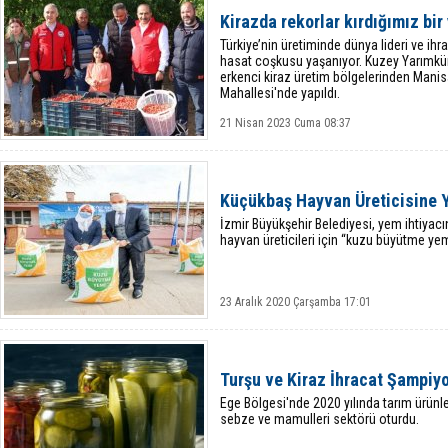
Kirazda rekorlar kırdığımız bir 
Türkiye’nin üretiminde dünya lideri ve ih
hasat coşkusu yaşanıyor. Kuzey Yarımküre
erkenci kiraz üretim bölgelerinden Mani
Mahallesi'nde yapıldı.
21 Nisan 2023 Cuma 08:37
Küçükbaş Hayvan Üreticisine 
İzmir Büyükşehir Belediyesi, yem ihtiyac
hayvan üreticileri için “kuzu büyütme yem
23 Aralık 2020 Çarşamba 17:01
Turşu ve Kiraz İhracat Şampiy
Ege Bölgesi'nde 2020 yılında tarım ürünle
sebze ve mamulleri sektörü oturdu.