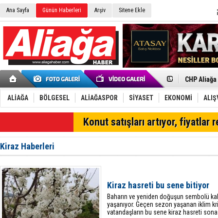
Ana Sayfa
Günün Haberleri
Arşiv
Sitene Ekle
İzmir'in K
CHP Aliağa
Çağrısı
Onat Tüneli
Menemen FK
Aliağa'da G
ALİAĞA
BÖLGESEL
ALİAĞASPOR
SİYASET
EKONOMİ
ALIŞ
Çandarlı’n
Furkan Yön
SON DAKİKA
Konut satışları artıyor, fiyatlar 
Chp Aliağa
AK Parti Al
SOCAR Türk
Kiraz Haberleri
Trafiği dur
Alto, İnşaa
TÜVTÜRK’te
Aliağa'daki
Kiraz hasreti bu sene bitiyor
Chp Aliağa'
​Baharın ve yeniden doğuşun sembolü ka
yaşanıyor. Geçen sezon yaşanan iklim kri
vatandaşların bu sene kiraz hasreti sona