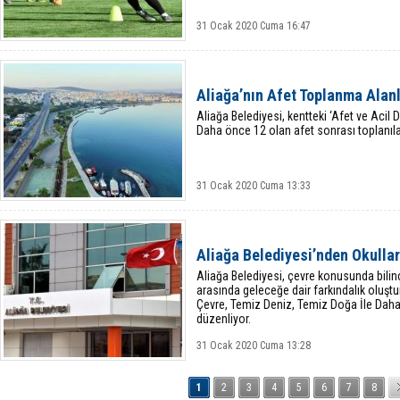
31 Ocak 2020 Cuma 16:47
Aliağa’nın Afet Toplanma Alanl
Aliağa Belediyesi, kentteki ‘Afet ve Acil
Daha önce 12 olan afet sonrası toplanılac
31 Ocak 2020 Cuma 13:33
Aliağa Belediyesi’nden Okulla
Aliağa Belediyesi, çevre konusunda bilinç
arasında geleceğe dair farkındalık oluştu
Çevre, Temiz Deniz, Temiz Doğa İle Daha
düzenliyor.
31 Ocak 2020 Cuma 13:28
1
2
3
4
5
6
7
8