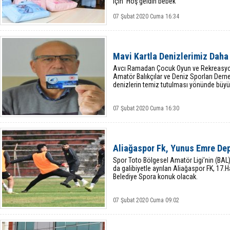
için ‘Hoş geldin bebek
07 Şubat 2020 Cuma 16:34
Mavi Kartla Denizlerimiz Daha
Avcı Ramadan Çocuk Oyun ve Rekreasyon 
Amatör Balıkçılar ve Deniz Sporları Derne
denizlerin temiz tutulması yönünde büyük
07 Şubat 2020 Cuma 16:30
Aliağaspor Fk, Yunus Emre De
Spor Toto Bölgesel Amatör Ligi’nin (BAL)
da galibiyetle ayrılan Aliağaspor FK, 17.
Belediye Spora konuk olacak.
07 Şubat 2020 Cuma 09:02