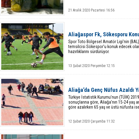
21 Aralık 2020 Pazartesi 16:56
Aliağaspor Fk, Sökesporu Kon
Spor Toto Bölgesel Amatör Ligi’nin (BAL
temsilcisi Sökespor’u konuk edecek olan
hazırlıklarını sürdürüyor.
13 Şubat 2020 Perşembe 12:15
Aliağa’da Genç Nüfus Azaldı Ya
Türkiye İstatistik Kurumu’nun (TÜİK) 2019
sonuçlarına göre, Aliağa’nın 15-24 yaş ar
göre azalırken 65 yaş ve üstü nüfusta ise
12 Şubat 2020 Çarşamba 11:32