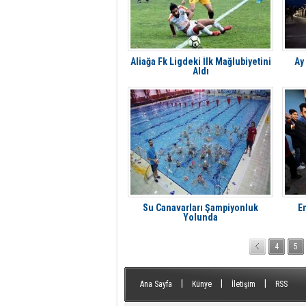
Aliağa Fk Ligdeki İlk Mağlubiyetini
Ay
Aldı
Su Canavarları Şampiyonluk
E
Yolunda
4
5
|
|
|
Ana Sayfa
Künye
İletişim
RSS