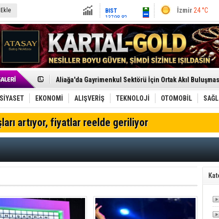
İzmir
24 °C
 Ekle
BIST
13798.82
Altın
6540.82
Dolar
47.6896
Euro
54.9788
Menemen FK Ligden Çekilme Kararı Aldı
Aliağa'da Gayrimenkul Sektörü İçin Ortak Akıl Buluşmas
Çandarlı’nın yeni Cumhuriyet Meydanı açılıyor
Furkan Yöntem Aliağa Fk’da
SİYASET
EKONOMİ
ALIŞVERİŞ
TEKNOLOJİ
OTOMOBİL
SAĞL
Chp Aliağa'da Engin Gündüz Dönemi Resmen Başladı
AK Parti Aliağa’da Genişletilmiş İlçe Danışma Meclisi Ya
ları artıyor, fiyatlar reelde geriliyor
SOCAR Türkiye ve TANAP Yönetim Kurulları İstanbul'da
Trafiği durdurup ördeği kurtardılar
Alto, İnşaat Sektörünün Taleplerini Gdz Elektrik Dağıtım 
TÜVTÜRK’ten Motosiklet Sürücülerine Hayati Muayene 
Aliağa'daki yakıt tankeri yangınına İzmir İtfaiyesi’nden
Chp Aliağa'da Toplu İstifa: Yönetim Ve Üyeler Yeni Parti
Kat
Dikili'de Doğal Gaz Ağı Genişliyor
Helvacı’nın Köklü Mirası Şenlikle Yaşatıldı
Aliağa-Midilli Hattında 3,5 Ayda 25 Bin Yolcu