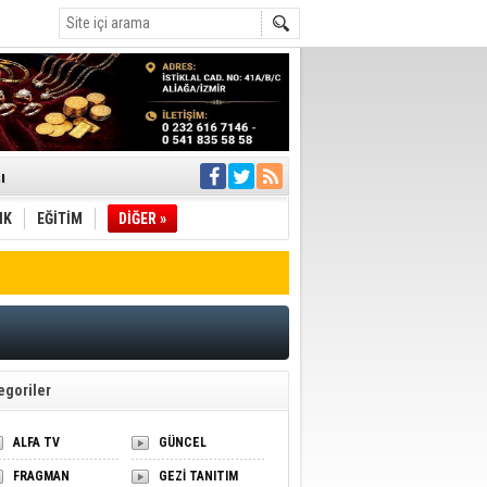
ı
IK
EĞİTİM
DİĞER »
pıldı
 Toplandı
A.Ş.’Ye İletti
Çağrısı
 hızlı müdahale
'ye Geçti
egoriler
ALFA TV
GÜNCEL
FRAGMAN
GEZİ TANITIM