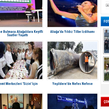
FOT
e Bulmaca Aliağalılara Keyifli
Aliağa’da Yıldız Tilbe İzdihamı
Saatler Yaşattı
De
Al
emt Merkezleri 'Sizin' İçin
Yeşildere'de Nefes Nefese
ÇO