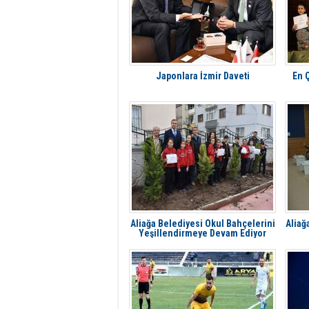
Japonlara İzmir Daveti
En Ç
Aliağa Belediyesi Okul Bahçelerini
Aliağ
Yeşillendirmeye Devam Ediyor