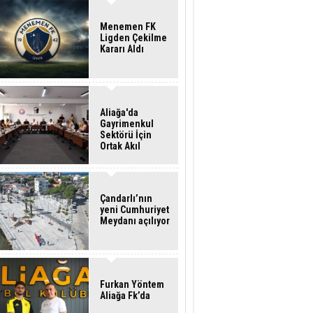
Menemen FK
Ligden Çekilme
Kararı Aldı
Aliağa'da
Gayrimenkul
Sektörü İçin
Ortak Akıl
Buluşması
Çandarlı’nın
yeni Cumhuriyet
Meydanı açılıyor
Furkan Yöntem
Aliağa Fk’da