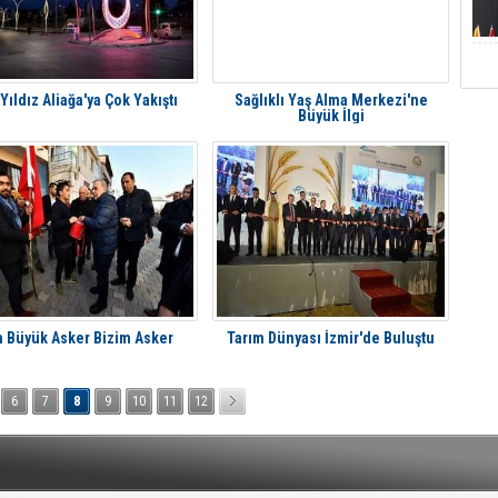
 Yıldız Aliağa'ya Çok Yakıştı
Sağlıklı Yaş Alma Merkezi'ne
Büyük İlgi
n Büyük Asker Bizim Asker
Tarım Dünyası İzmir'de Buluştu
6
7
8
9
10
11
12