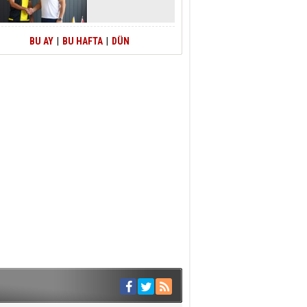
BU AY
|
BU HAFTA
|
DÜN