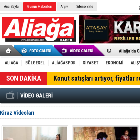
Ana Sayfa
Günün Haberleri
Arşiv
Sitene Ekle
Menemen FK
Aliağa'da G
Çandarlı’n
Furkan Yön
ALİAĞA
BÖLGESEL
ALİAĞASPOR
SİYASET
EKONOMİ
ALIŞ
Chp Aliağa
AK Parti Al
SON DAKİKA
Konut satışları artıyor, fiyatlar 
SOCAR Türk
Trafiği dur
Alto, İnşaa
VİDEO GALERİ
TÜVTÜRK’te
Aliağa'daki
Chp Aliağa'
Kiraz Videoları
Dikili'de D
Helvacı’nın
Aliağa-Midi