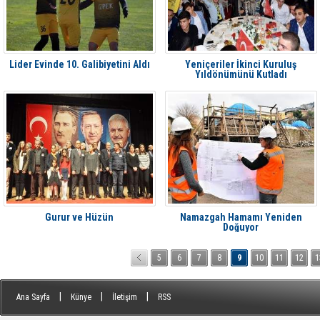
Lider Evinde 10. Galibiyetini Aldı
Yeniçeriler İkinci Kuruluş
Yıldönümünü Kutladı
Gurur ve Hüzün
Namazgah Hamamı Yeniden
Doğuyor
5
6
7
8
9
10
11
12
1
|
|
|
Ana Sayfa
Künye
İletişim
RSS