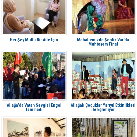
Her Şey Mutlu Bir Aile İçin
Mahallemizde Şenlik Var’da
Muhteşem Final
Aliağa’da Vatan Sevgisi Engel
Aliağalı Çocuklar Yarıyıl Etkinlikleri
Tanımadı
İle Eğleniyor