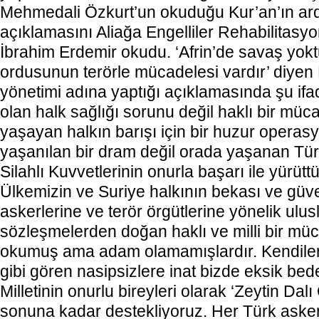
Mehmedali Özkurt’un okuduğu Kur’an’ın ar
açıklamasını Aliağa Engelliler Rehabilitas
İbrahim Erdemir okudu. ‘Afrin’de savaş yok
ordusunun terörle mücadelesi vardır’ diyen
yönetimi adına yaptığı açıklamasında şu ifad
olan halk sağlığı sorunu değil haklı bir mü
yaşayan halkın barışı için bir huzur opera
yaşanılan bir dram değil orada yaşanan Türk
Silahlı Kuvvetlerinin onurla başarı ile yürüt
Ülkemizin ve Suriye halkının bekası ve güven
askerlerine ve terör örgütlerine yönelik ulus
sözleşmelerden doğan haklı ve milli bir mücad
okumuş ama adam olamamışlardır. Kendileri
gibi gören nasipsizlere inat bizde eksik bed
Milletinin onurlu bireyleri olarak ‘Zeytin Da
sonuna kadar destekliyoruz. Her Türk aske