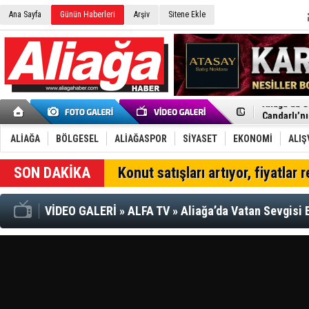
Ana Sayfa
Günün Haberleri
Arşiv
Sitene Ekle
Menemen FK
Aliağa'da G
Çandarlı’n
Furkan Yön
Chp Aliağa
ALİAĞA
BÖLGESEL
ALİAĞASPOR
SİYASET
EKONOMİ
ALIŞ
AK Parti Al
SOCAR Türk
Konut satışları artıyor, fiyatlar 
Trafiği dur
Alto, İnşaa
TÜVTÜRK’te
VİDEO GALERİ
»
ALFA TV
»
Aliağa’da Vatan Sevgisi 
Aliağa'daki
Chp Aliağa'
Dikili'de D
Helvacı’nın
Aliağa-Midi