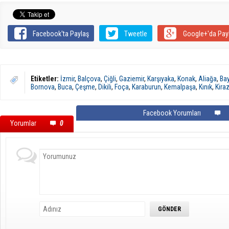
Facebook'ta Paylaş
Tweetle
Google+'da Pay
Etiketler:
İzmir
,
Balçova
,
Çiğli
,
Gaziemir
,
Karşıyaka
,
Konak
,
Aliağa
,
Bay
Bornova
,
Buca
,
Çeşme
,
Dikili
,
Foça
,
Karaburun
,
Kemalpaşa
,
Kınık
,
Kira
Facebook Yorumları
Yorumlar
0