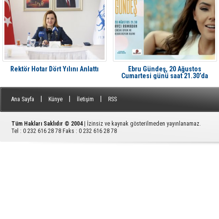
Rektör Hotar Dört Yılını Anlattı
Ebru Gündeş, 20 Ağustos
Cumartesi günü saat 21.30’da
Aliağa'da Avcı Ramadan’da
|
|
|
Ana Sayfa
Künye
İletişim
RSS
Tüm Hakları Saklıdır © 2004
| İzinsiz ve kaynak gösterilmeden yayınlanamaz.
Tel : 0 232 616 28 78 Faks : 0 232 616 28 78