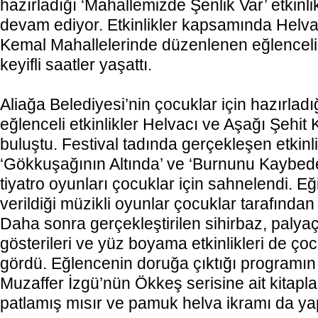
hazırladığı ‘Mahallemizde Şenlik Var’ etkinlik
devam ediyor. Etkinlikler kapsamında Helva
Kemal Mahallelerinde düzenlenen eğlenceli 
keyifli saatler yaşattı.
Aliağa Belediyesi’nin çocuklar için hazırladı
eğlenceli etkinlikler Helvacı ve Aşağı Şehit 
buluştu. Festival tadında gerçekleşen etkinli
‘Gökkuşağının Altında’ ve ‘Burnunu Kaybede
tiyatro oyunları çocuklar için sahnelendi. Eğ
verildiği müzikli oyunlar çocuklar tarafından
Daha sonra gerçekleştirilen sihirbaz, paly
gösterileri ve yüz boyama etkinlikleri de ço
gördü. Eğlencenin doruğa çıktığı programı
Muzaffer İzgü’nün Ökkeş serisine ait kitapla
patlamış mısır ve pamuk helva ikramı da yap