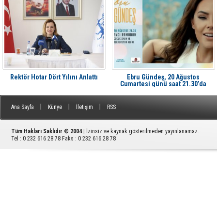
Rektör Hotar Dört Yılını Anlattı
Ebru Gündeş, 20 Ağustos
Cumartesi günü saat 21.30’da
Aliağa'da Avcı Ramadan’da
|
|
|
Ana Sayfa
Künye
İletişim
RSS
Tüm Hakları Saklıdır © 2004
| İzinsiz ve kaynak gösterilmeden yayınlanamaz.
Tel : 0 232 616 28 78 Faks : 0 232 616 28 78