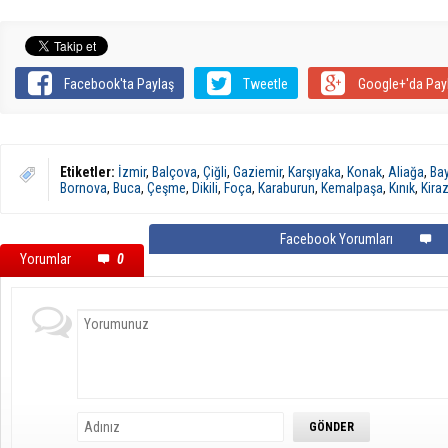
Facebook'ta Paylaş
Tweetle
Google+'da Pay
Etiketler:
İzmir
,
Balçova
,
Çiğli
,
Gaziemir
,
Karşıyaka
,
Konak
,
Aliağa
,
Bay
Bornova
,
Buca
,
Çeşme
,
Dikili
,
Foça
,
Karaburun
,
Kemalpaşa
,
Kınık
,
Kira
Facebook Yorumları
Yorumlar
0