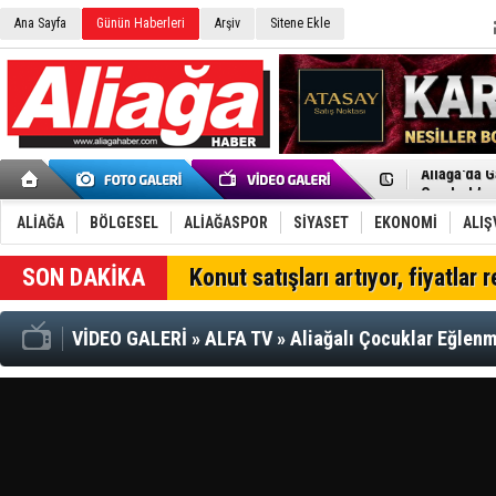
Ana Sayfa
Günün Haberleri
Arşiv
Sitene Ekle
Menemen FK
Aliağa'da G
Çandarlı’n
Furkan Yön
Chp Aliağa
ALİAĞA
BÖLGESEL
ALİAĞASPOR
SİYASET
EKONOMİ
ALIŞ
AK Parti Al
SOCAR Türk
SON DAKİKA
Konut satışları artıyor, fiyatlar 
Trafiği dur
Alto, İnşaa
TÜVTÜRK’te
VİDEO GALERİ
»
ALFA TV
»
Aliağalı Çocuklar Eğlen
Aliağa'daki
Chp Aliağa'
Dikili'de D
Helvacı’nın
Aliağa-Midi