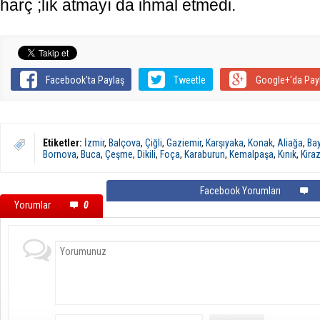
harç ;lık atmayı da ihmal etmedi.
Facebook'ta Paylaş
Tweetle
Google+'da Pay
Etiketler:
İzmir
,
Balçova
,
Çiğli
,
Gaziemir
,
Karşıyaka
,
Konak
,
Aliağa
,
Bay
Bornova
,
Buca
,
Çeşme
,
Dikili
,
Foça
,
Karaburun
,
Kemalpaşa
,
Kınık
,
Kira
Facebook Yorumları
Yorumlar
0