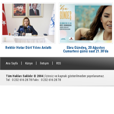
Rektör Hotar Dört Yılını Anlattı
Ebru Gündeş, 20 Ağustos
Cumartesi günü saat 21.30’da
Aliağa'da Avcı Ramadan’da
|
|
|
Ana Sayfa
Künye
İletişim
RSS
Tüm Hakları Saklıdır © 2004
| İzinsiz ve kaynak gösterilmeden yayınlanamaz.
Tel : 0 232 616 28 78 Faks : 0 232 616 28 78