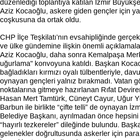
düzenlediği toplantıya katılan İzmir Büyükş
Aziz Kocaoğlu, askere giden gençler için y
coşkusuna da ortak oldu.
CHP İlçe Teşkilatı’nın evsahipliğinde gerçe
ve ülke gündemine ilişkin önemli açıklama
Aziz Kocaoğlu, daha sonra Kemalpaşa Mer
uğurlama" konvoyuna katıldı. Başkan Kocao
bağladıkları kırmızı oyalı tülbentleriyle, dav
oynayan gençleri yalnız bırakmadı. Vatan gör
noktalarına gitmeye hazırlanan Rıfat Devir
Hasan Mert Tamtürk, Cüneyt Cayur, Uğur Y
Barbun ile birlikte “çifte telli” de oynayan İ
Belediye Başkanı, ayrılmadan önce hepsini 
“hayırlı tezkereler” dileğinde bulundu. Baş
gelenekler doğrultusunda askerler için pa