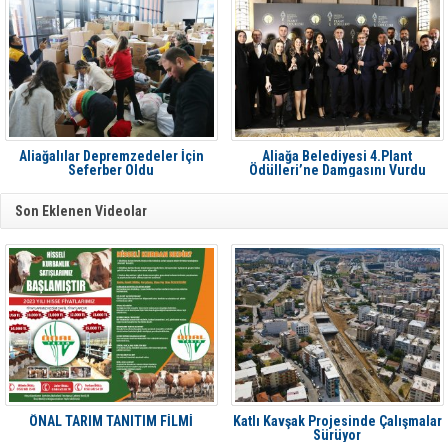
Aliağalılar Depremzedeler İçin
Aliağa Belediyesi 4.Plant
Seferber Oldu
Ödülleri’ne Damgasını Vurdu
Son Eklenen Videolar
ÖNAL TARIM TANITIM FİLMİ
Katlı Kavşak Projesinde Çalışmalar
Sürüyor