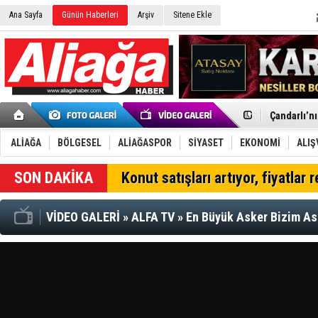
Ana Sayfa
Günün Haberleri
Arşiv
Sitene Ekle
Menemen FK
Aliağa'da G
Çandarlı’n
Furkan Yön
Chp Aliağa
ALİAĞA
BÖLGESEL
ALİAĞASPOR
SİYASET
EKONOMİ
ALIŞ
AK Parti Al
SOCAR Türk
SON DAKİKA
Konut satışları artıyor, fiyatlar 
Trafiği dur
Alto, İnşaa
TÜVTÜRK’te
VİDEO GALERİ
»
ALFA TV
»
En Büyük Asker Bizim As
Aliağa'daki
Chp Aliağa'
Dikili'de D
Helvacı’nın
Aliağa-Midi