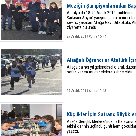
Müziğin Şampiyonlarından Baş
Antalya’da 18-20 Aralık 2019 tarihlerind
Şarkısını Arıyor’ yarışmasında birinci ol
sevinç yaşatan Aliağa Gazi Ortaokulu, A
ziyarette bulundu.
27 Aralık 2019 Cuma 16:44
Aliağalı Öğrenciler Atatürk İçi
Aliağa’da her yıl geleneksel olarak düzen
nefes kesen mücadelelere sahne oldu.
27 Aralık 2019 Cuma 15:13
Küçükler İçin Satranç Büyükler
Aliağa Gençlik Merkezi’nde hafta sonuna
etkinliklerinin üçüncü günü hem çocuklar
yaşattı.