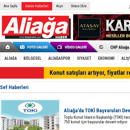
Ana Sayfa
Günün Haberleri
Arşiv
Sitene Ekle
İzmir'in K
CHP Aliağa
Çağrısı
Onat Tüneli
Menemen FK
Aliağa'da G
ALİAĞA
BÖLGESEL
ALİAĞASPOR
SİYASET
EKONOMİ
ALIŞ
Çandarlı’n
Furkan Yön
SON DAKİKA
Konut satışları artıyor, fiyatlar 
Chp Aliağa
AK Parti Al
SOCAR Türk
Sef Haberleri
Trafiği dur
Alto, İnşaa
TÜVTÜRK’te
Aliağa'daki
Aliağa’da TOKİ Başvuruları De
Chp Aliağa'
Toplu Konut İdaresi Başkanlığı (TOKİ) tar
750 konut için başvurular devam ediyor.