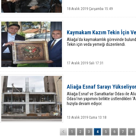
18 Aralık 2019 Çarşamba 15:49
Kaymakam Kazım Tekin İçin V
Aliağa’da kaymakamlık görevinde bulundu
Tekin için veda yemeği düzenlendi.
17 Aralık 2019 Salı 17:31
Aliağa Esnaf Sarayı Yükseliyo
Aliağa Esnaf ve Sanatkarlar Odası ile Ali
Odası’nın yapımını birlikte üstlendikleri ‘
hızıyla devam ediyor.
13 Aralık 2019 Cuma 13:18
1
2
3
4
5
6
7
8