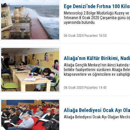
Ege Denizi’nde Fırtına 100 Kil
Meteoroloji 2.Bölge Müdürlüğü Kuzey ve
fırtınanın 8 Ocak 2020 Çarşamba günü ö
uyarısında bulundu.
06 Ocak 2020 Pazartesi 16:50
Aliağa’nın Kültür Birikimi, Na
Aliağa Gençlik Merkezi’nin ikinci katında
birlikte faaliyetlerini sürdüren Aliağa Be
kitapseverlere ve öğrencilere ev sahipli
06 Ocak 2020 Pazartesi 14:43
Aliağa Belediyesi Ocak Ayı Ol
Aliağa Belediyesi Ocak Ayı Olağan Meclis