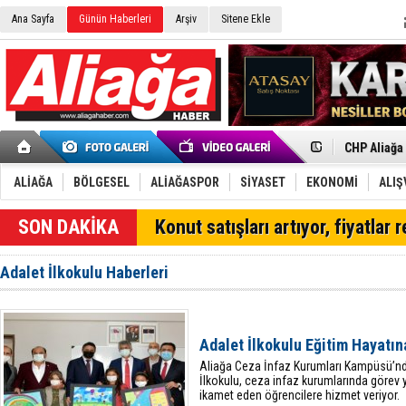
Ana Sayfa
Günün Haberleri
Arşiv
Sitene Ekle
İzmir'in K
CHP Aliağa
Çağrısı
Onat Tüneli
Menemen FK
ALİAĞA
BÖLGESEL
ALİAĞASPOR
SİYASET
EKONOMİ
ALIŞ
Aliağa'da G
Çandarlı’n
SON DAKİKA
Konut satışları artıyor, fiyatlar 
Furkan Yön
Chp Aliağa
AK Parti Al
Adalet İlkokulu Haberleri
SOCAR Türk
Trafiği dur
Alto, İnşaa
TÜVTÜRK’te
Adalet İlkokulu Eğitim Hayatın
Aliağa'daki
Chp Aliağa'
Aliağa Ceza İnfaz Kurumları Kampüsü’nd
İlkokulu, ceza infaz kurumlarında görev 
ikamet eden öğrencilere hizmet veriyor.