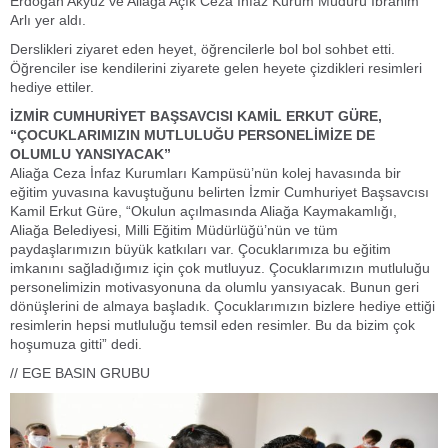
Erdoğan Akyüz ve Aliağa Açık Ceza İnfaz Kurum Müdürü İbrahim
Arlı yer aldı.
Derslikleri ziyaret eden heyet, öğrencilerle bol bol sohbet etti.
Öğrenciler ise kendilerini ziyarete gelen heyete çizdikleri resimleri
hediye ettiler.
İZMİR CUMHURİYET BAŞSAVCISI KAMİL ERKUT GÜRE,
“ÇOCUKLARIMIZIN MUTLULUĞU PERSONELİMİZE DE
OLUMLU YANSIYACAK”
Aliağa Ceza İnfaz Kurumları Kampüsü’nün kolej havasında bir
eğitim yuvasına kavuştuğunu belirten İzmir Cumhuriyet Başsavcısı
Kamil Erkut Güre, “Okulun açılmasında Aliağa Kaymakamlığı,
Aliağa Belediyesi, Milli Eğitim Müdürlüğü’nün ve tüm
paydaşlarımızın büyük katkıları var. Çocuklarımıza bu eğitim
imkanını sağladığımız için çok mutluyuz. Çocuklarımızın mutluluğu
personelimizin motivasyonuna da olumlu yansıyacak. Bunun geri
dönüşlerini de almaya başladık. Çocuklarımızın bizlere hediye ettiği
resimlerin hepsi mutluluğu temsil eden resimler. Bu da bizim çok
hoşumuza gitti” dedi.
// EGE BASIN GRUBU