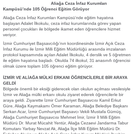
Aliağa Ceza İnfaz Kurumları
Kampüsü’nde 105 Öğrenci Eğitim Görüyor
Aliağa Ceza İnfaz Kurumları Kampüsü’nde eğitim hayatına
başlayan Adalet İlkokulu, ceza infaz kurumlarında görev yapan
personel çocukları ile bölgede ikamet eden öğrencilere hizmet
veriyor.
İzmir Cumhuriyet Başsavcılığı’nın koordinesinde İzmir Açık Ceza
İnfaz Kurumu ile İzmir Milli Eğitim Müdürlüğü arasında imzalanan
protokol kapsamında açılan Adalet İlkokulu, 4 derslik ve 5 öğretmen
ile eğitim hayatına başladı. Okulda 74 ilkokul, 31 anasınıfı öğrencisi
olmak üzere toplam 105 öğrenci eğitim görüyor.
İZMİR VE ALİAĞA MÜLKİ ERKANI ÖĞRENCİLERLE BİR ARAYA
GELDİ
Bölgede önemli bir eksiği giderecek olan okulun açılması vesilesiyle
İzmir ve Aliağa mülki erkanı okulu ziyaret ederek öğrencilerle bir
araya geldi. Ziyarette İzmir Cumhuriyet Başsavcısı Kamil Erkut
Güre, Aliağa Kaymakamı Ömer Karaman, Aliağa Belediye Başkanı
Serkan Acar, İzmir Cumhuriyet Başsavcı Vekili Mustafa Gümüş,
Aliağa Cumhuriyet Başsavcısı Mehmet İmir, İzmir İl Milli Eğitim
Müdürü Dr. Murat Mücahit Yentür, Aliağa Cezaevi Jandarma Tabur
Komutanı Yarbay Nevzat Ak, Aliağa İlçe Milli Eğitim Müdürü Dr.