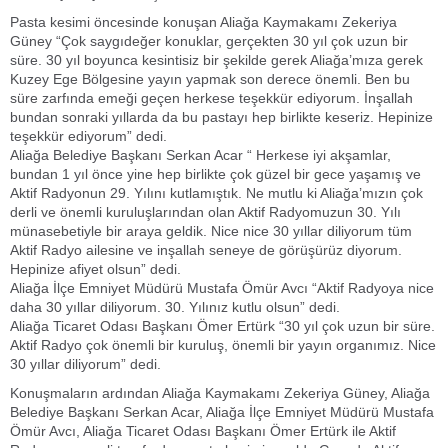
Pasta kesimi öncesinde konuşan Aliağa Kaymakamı Zekeriya
Güney “Çok saygıdeğer konuklar, gerçekten 30 yıl çok uzun bir
süre. 30 yıl boyunca kesintisiz bir şekilde gerek Aliağa’mıza gerek
Kuzey Ege Bölgesine yayın yapmak son derece önemli. Ben bu
süre zarfında emeği geçen herkese teşekkür ediyorum. İnşallah
bundan sonraki yıllarda da bu pastayı hep birlikte keseriz. Hepinize
teşekkür ediyorum” dedi.
Aliağa Belediye Başkanı Serkan Acar “ Herkese iyi akşamlar,
bundan 1 yıl önce yine hep birlikte çok güzel bir gece yaşamış ve
Aktif Radyonun 29. Yılını kutlamıştık. Ne mutlu ki Aliağa’mızın çok
derli ve önemli kuruluşlarından olan Aktif Radyomuzun 30. Yılı
münasebetiyle bir araya geldik. Nice nice 30 yıllar diliyorum tüm
Aktif Radyo ailesine ve inşallah seneye de görüşürüz diyorum.
Hepinize afiyet olsun” dedi.
Aliağa İlçe Emniyet Müdürü Mustafa Ömür Avcı “Aktif Radyoya nice
daha 30 yıllar diliyorum. 30. Yılınız kutlu olsun” dedi.
Aliağa Ticaret Odası Başkanı Ömer Ertürk “30 yıl çok uzun bir süre.
Aktif Radyo çok önemli bir kuruluş, önemli bir yayın organımız. Nice
30 yıllar diliyorum” dedi.
Konuşmaların ardından Aliağa Kaymakamı Zekeriya Güney, Aliağa
Belediye Başkanı Serkan Acar, Aliağa İlçe Emniyet Müdürü Mustafa
Ömür Avcı, Aliağa Ticaret Odası Başkanı Ömer Ertürk ile Aktif