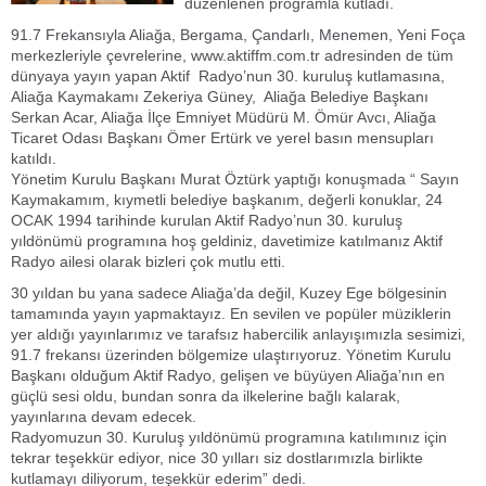
düzenlenen programla kutladı.
91.7 Frekansıyla Aliağa, Bergama, Çandarlı, Menemen, Yeni Foça
merkezleriyle çevrelerine, www.aktiffm.com.tr adresinden de tüm
dünyaya yayın yapan Aktif Radyo’nun 30. kuruluş kutlamasına,
Aliağa Kaymakamı Zekeriya Güney, Aliağa Belediye Başkanı
Serkan Acar, Aliağa İlçe Emniyet Müdürü M. Ömür Avcı, Aliağa
Ticaret Odası Başkanı Ömer Ertürk ve yerel basın mensupları
katıldı.
Yönetim Kurulu Başkanı Murat Öztürk yaptığı konuşmada “ Sayın
Kaymakamım, kıymetli belediye başkanım, değerli konuklar, 24
OCAK 1994 tarihinde kurulan Aktif Radyo’nun 30. kuruluş
yıldönümü programına hoş geldiniz, davetimize katılmanız Aktif
Radyo ailesi olarak bizleri çok mutlu etti.
30 yıldan bu yana sadece Aliağa’da değil, Kuzey Ege bölgesinin
tamamında yayın yapmaktayız. En sevilen ve popüler müziklerin
yer aldığı yayınlarımız ve tarafsız habercilik anlayışımızla sesimizi,
91.7 frekansı üzerinden bölgemize ulaştırıyoruz. Yönetim Kurulu
Başkanı olduğum Aktif Radyo, gelişen ve büyüyen Aliağa’nın en
güçlü sesi oldu, bundan sonra da ilkelerine bağlı kalarak,
yayınlarına devam edecek.
Radyomuzun 30. Kuruluş yıldönümü programına katılımınız için
tekrar teşekkür ediyor, nice 30 yılları siz dostlarımızla birlikte
kutlamayı diliyorum, teşekkür ederim” dedi.