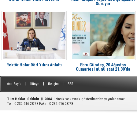
Sürüyor
Rektör Hotar Dört Yılını Anlattı
Ebru Gündeş, 20 Ağustos
Cumartesi günü saat 21.30’da
Aliağa'da Avcı Ramadan’da
|
|
|
Ana Sayfa
Künye
İletişim
RSS
Tüm Hakları Saklıdır © 2004
| İzinsiz ve kaynak gösterilmeden yayınlanamaz.
Tel : 0 232 616 28 78 Faks : 0 232 616 28 78