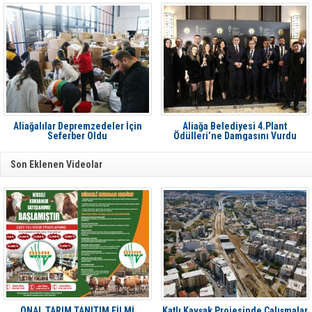
Aliağalılar Depremzedeler İçin
Aliağa Belediyesi 4.Plant
Seferber Oldu
Ödülleri’ne Damgasını Vurdu
Son Eklenen Videolar
ÖNAL TARIM TANITIM FİLMİ
Katlı Kavşak Projesinde Çalışmalar