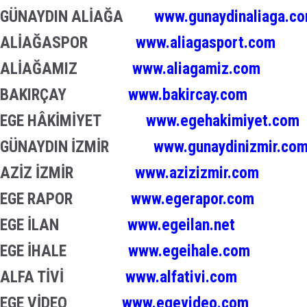
GÜNAYDIN ALİAĞA
www.gunaydinaliaga.c
ALİAĞASPOR
www.aliagasport.com
ALİAĞAMIZ
www.aliagamiz.com
BAKIRÇAY
www.bakircay.com
EGE HÂKİMİYET
www.egehakimiyet.com
GÜNAYDIN İZMİR
www.gunaydinizmir.co
AZİZ İZMİR
www.azizizmir.com
EGE RAPOR
www.egerapor.com
EGE İLAN
www.egeilan.net
EGE İHALE
www.egeihale.com
ALFA TİVİ
www.alfativi.com
EGE VİDEO
www.egevideo.com