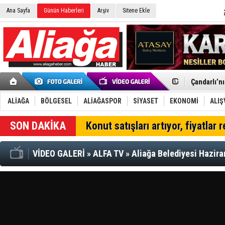
Ana Sayfa
Günün Haberleri
Arşiv
Sitene Ekle
Menemen FK
Aliağa'da G
Çandarlı’n
Furkan Yön
Chp Aliağa
ALİAĞA
BÖLGESEL
ALİAĞASPOR
SİYASET
EKONOMİ
ALIŞ
AK Parti Al
SOCAR Türk
SON DAKİKA
Konut satışları artıyor, fiyatlar 
Trafiği dur
Alto, İnşaa
TÜVTÜRK’te
VİDEO GALERİ
»
ALFA TV
»
Aliağa Belediyesi Hazira
Aliağa'daki
Chp Aliağa'
Dikili'de D
Helvacı’nın
Aliağa-Midi