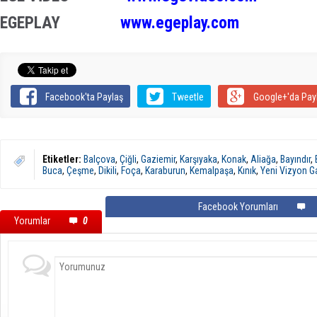
EGEPLAY
www.egeplay.com
Facebook'ta Paylaş
Tweetle
Google+'da Pay
Etiketler:
Balçova
,
Çiğli
,
Gaziemir
,
Karşıyaka
,
Konak
,
Aliağa
,
Bayındır
,
Buca
,
Çeşme
,
Dikili
,
Foça
,
Karaburun
,
Kemalpaşa
,
Kınık
,
Yeni Vizyon G
Facebook Yorumları
Yorumlar
0