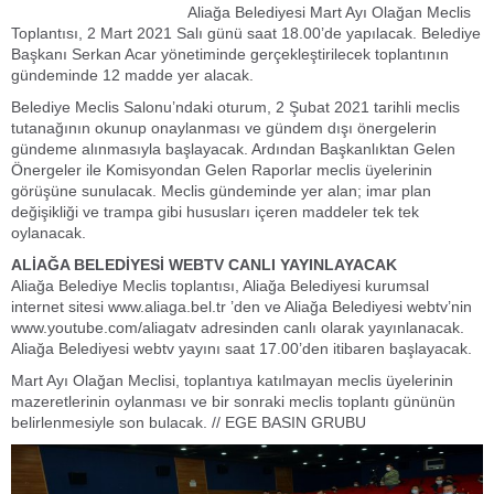
Aliağa Belediyesi Mart Ayı Olağan Meclis
Toplantısı, 2 Mart 2021 Salı günü saat 18.00’de yapılacak. Belediye
Başkanı Serkan Acar yönetiminde gerçekleştirilecek toplantının
gündeminde 12 madde yer alacak.
Belediye Meclis Salonu’ndaki oturum, 2 Şubat 2021 tarihli meclis
tutanağının okunup onaylanması ve gündem dışı önergelerin
gündeme alınmasıyla başlayacak. Ardından Başkanlıktan Gelen
Önergeler ile Komisyondan Gelen Raporlar meclis üyelerinin
görüşüne sunulacak. Meclis gündeminde yer alan; imar plan
değişikliği ve trampa gibi hususları içeren maddeler tek tek
oylanacak.
ALİAĞA BELEDİYESİ WEBTV CANLI YAYINLAYACAK
Aliağa Belediye Meclis toplantısı, Aliağa Belediyesi kurumsal
internet sitesi www.aliaga.bel.tr ’den ve Aliağa Belediyesi webtv’nin
www.youtube.com/aliagatv adresinden canlı olarak yayınlanacak.
Aliağa Belediyesi webtv yayını saat 17.00’den itibaren başlayacak.
Mart Ayı Olağan Meclisi, toplantıya katılmayan meclis üyelerinin
mazeretlerinin oylanması ve bir sonraki meclis toplantı gününün
belirlenmesiyle son bulacak. // EGE BASIN GRUBU