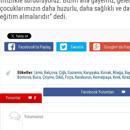
titizlikle sürdürüyoruz. Bizim ana gayemiz, gel
çocuklarımızın daha huzurlu, daha sağlıklı ve d
eğitim almalarıdır” dedi.
Facebook'ta Paylaş
Tweetle
Google+'da Pay
Etiketler:
İzmir
,
Balçova
,
Çiğli
,
Gaziemir
,
Karşıyaka
,
Konak
,
Aliağa
,
Bay
Bornova
,
Buca
,
Çeşme
,
Dikili
,
Foça
,
Karaburun
,
Kemalpaşa
,
Kınık
,
Kira
Facebook Yorumları
Yorumlar
0