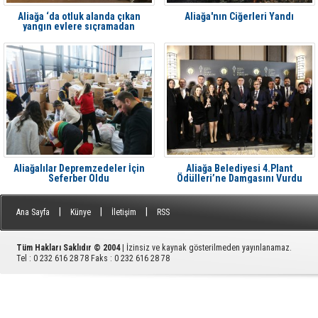
Aliağa ‘da otluk alanda çıkan
Aliağa'nın Ciğerleri Yandı
yangın evlere sıçramadan
söndürüldü
Aliağalılar Depremzedeler İçin
Aliağa Belediyesi 4.Plant
Seferber Oldu
Ödülleri’ne Damgasını Vurdu
|
|
|
Ana Sayfa
Künye
İletişim
RSS
Tüm Hakları Saklıdır © 2004
| İzinsiz ve kaynak gösterilmeden yayınlanamaz.
Tel : 0 232 616 28 78 Faks : 0 232 616 28 78