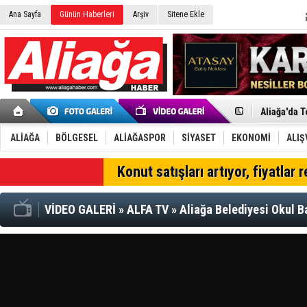
Ana Sayfa
Günün Haberleri
Arşiv
Sitene Ekle
Aliağa Bele
Çoğunluk El
Aliağa'da T
Yeni Parti’
İzmir'in K
CHP Aliağa
ALİAĞA
BÖLGESEL
ALİAĞASPOR
SİYASET
EKONOMİ
ALIŞ
Çağrısı
Onat Tüneli
Menemen FK
SON DAKİKA
Konut satışları artıyor, fiyatlar 
Aliağa'da G
Çandarlı’n
Furkan Yön
VİDEO GALERİ
»
ALFA TV
»
Aliağa Belediyesi Okul B
Chp Aliağa
AK Parti Al
SOCAR Türk
Trafiği dur
Alto, İnşaa