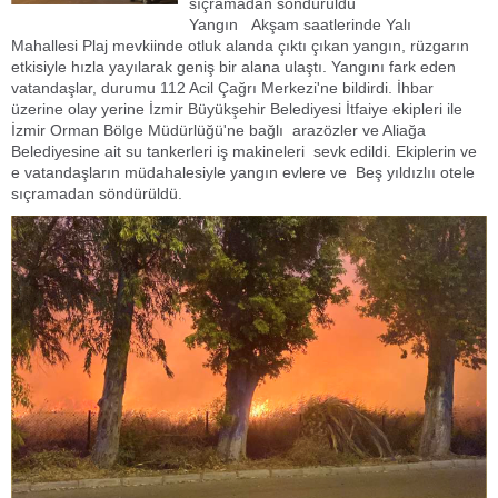
sıçramadan söndürüldü
Yangın Akşam saatlerinde Yalı
Mahallesi Plaj mevkiinde otluk alanda çıktı çıkan yangın, rüzgarın
etkisiyle hızla yayılarak geniş bir alana ulaştı. Yangını fark eden
vatandaşlar, durumu 112 Acil Çağrı Merkezi'ne bildirdi. İhbar
üzerine olay yerine İzmir Büyükşehir Belediyesi İtfaiye ekipleri ile
İzmir Orman Bölge Müdürlüğü'ne bağlı arazözler ve Aliağa
Belediyesine ait su tankerleri iş makineleri sevk edildi. Ekiplerin ve
e vatandaşların müdahalesiyle yangın evlere ve Beş yıldızlıı otele
sıçramadan söndürüldü.