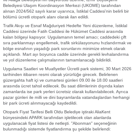
Belediyesi Ulaşım Koordinasyon Merkezi (UKOME) tarafından
alınan 2024/562 sayılı karar uyarınca, İstiklal Caddesi’nin belirli bir
bölümü ücretli otopark alanı olarak ilan edildi.
Trafik Akışı ve Esnaf Mağduriyeti Hedefte Yeni düzenleme, İstiklal
Caddesi üzerinde Fatih Caddesi ile Hükümet Caddesi arasında
kalan bölgeyi kapsıyor. Uygulamanın temel amacı; caddedeki çift
sıra parklanmayı engellemek, trafik sirkülasyonunu hızlandırmak ve
bölge esnafının yaşadığı park sorunlarını minimize etmek olarak
açıklandı. Mart ayı boyunca cadde üzerinde gerekli levhalandırma
ve yol düzenleme çalışmalarının tamamlanacağı bildirildi.
Uygulama Saatleri ve Muafiyetler Ücretli park sistemi, 30 Mart 2026
tarihinden itibaren resmi olarak yürürlüğe girecek. Belirlenen
güzergahta haft içi ve cumartesi günleri 09.00 ile 18.00 saatleri
arasında ücret tahsil edilecek. Bu saat dilimlerinin dışında kalan
zamanlarda ise park yerleri ücretsiz olarak kullanılabilecek. Ayrıca
pazar günleri ile milli ve dini bayramlarda vatandaşlardan herhangi
bir park ücreti alınmayacağı kaydedildi.
Otopark Fiyat Tarifesi Belli Oldu Belediye iştiraki AliaKent
bünyesindeki APARK tarafından işletilecek olan alanlarda
uygulanacak fiyat listesi de netleşti. "Abonman" seçeneğinin
bulunmadığı sistemde fiyatlandırma şu şekilde belirlendi: