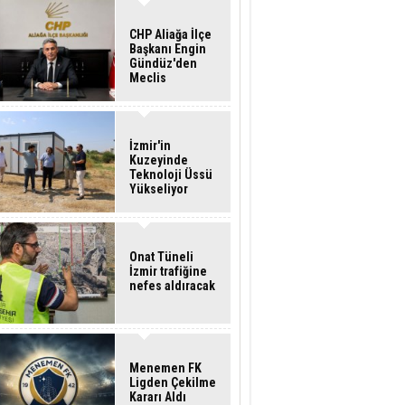
CHP Aliağa İlçe
Başkanı Engin
Gündüz'den
Meclis
Üyelerine İstifa
Çağrısı
İzmir'in
Kuzeyinde
Teknoloji Üssü
Yükseliyor
Onat Tüneli
İzmir trafiğine
nefes aldıracak
Menemen FK
Ligden Çekilme
Kararı Aldı