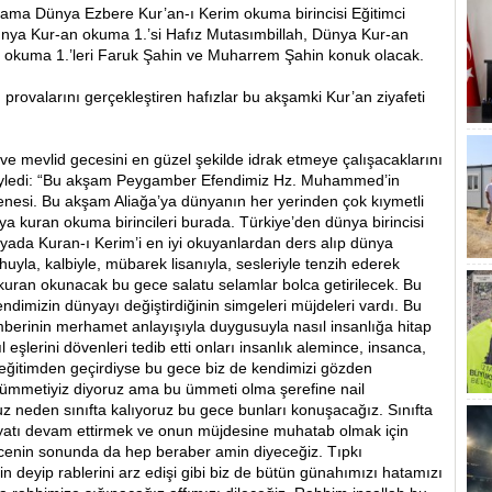
rama Dünya Ezbere Kur’an-ı Kerim okuma birincisi Eğitimci
ünya Kur-an okuma 1.’si Hafız Mutasımbillah, Dünya Kur-an
n okuma 1.’leri Faruk Şahin ve Muharrem Şahin konuk olacak.
provalarını gerçekleştiren hafızlar bu akşamki Kur’an ziyafeti
 ve mevlid gecesini en güzel şekilde idrak etmeye çalışacaklarını
söyledi: “Bu akşam Peygamber Efendimiz Hz. Muhammed’in
senesi. Bu akşam Aliağa’ya dünyanın her yerinden çok kıymetli
nya kuran okuma birincileri burada. Türkiye’den dünya birincisi
nyada Kuran-ı Kerim’i en iyi okuyanlardan ders alıp dünya
ruhuyla, kalbiyle, mübarek lisanıyla, sesleriyle tenzih ederek
kuran okunacak bu gece salatu selamlar bolca getirilecek. Bu
endimizin dünyayı değiştirdiğinin simgeleri müjdeleri vardı. Bu
erinin merhamet anlayışıyla duygusuyla nasıl insanlığa hitap
l eşlerini dövenleri tedib etti onları insanlık alemince, insanca,
ğitimden geçirdiyse bu gece biz de kendimizi gözden
ümmetiyiz diyoruz ama bu ümmeti olma şerefine nail
 neden sınıfta kalıyoruz bu gece bunları konuşacağız. Sınıfta
yatı devam ettirmek ve onun müjdesine muhatab olmak için
cenin sonunda da hep beraber amin diyeceğiz. Tıpkı
n deyip rablerini arz edişi gibi biz de bütün günahımızı hatamızı