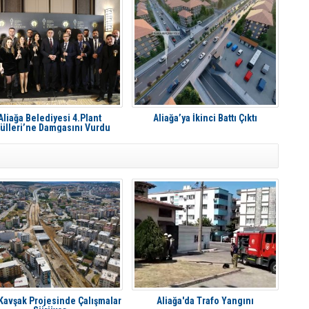
Aliağa Belediyesi 4.Plant
Aliağa’ya İkinci Battı Çıktı
ülleri’ne Damgasını Vurdu
 Kavşak Projesinde Çalışmalar
Aliağa'da Trafo Yangını