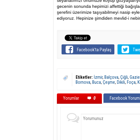
seyahatımızı önümüze koyup gözyaşlarıyla 
gecenin sonunda hepimizi affettiği bağışl
şerefini üzerimize taşıyabilmeyi nasip eyle
ediyoruz. Hepinize şimdiden mevlid-i nebi
Facebook'ta Paylaş
Twe
Etiketler:
İzmir
,
Balçova
,
Çiğli
,
Gazie
Bornova
,
Buca
,
Çeşme
,
Dikili
,
Foça
,
K
Yorumlar
0
Facebook Yoruml