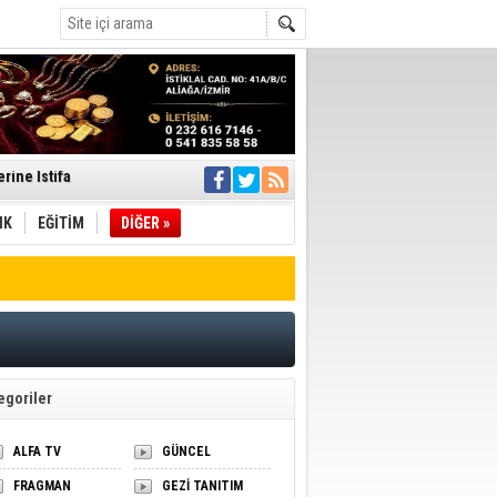
rine İstifa
ı
IK
EĞİTİM
DİĞER »
pıldı
 Toplandı
A.Ş.’Ye İletti
Çağrısı
egoriler
 hızlı müdahale
'ye Geçti
ALFA TV
GÜNCEL
FRAGMAN
GEZİ TANITIM