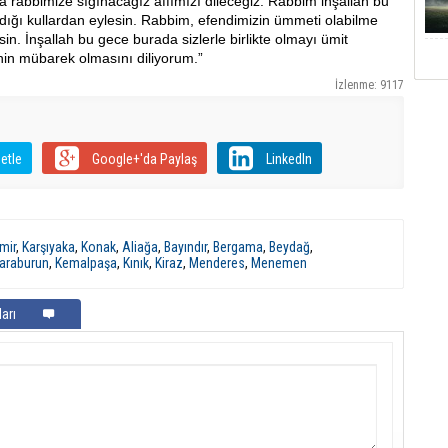
rabbimize sığınacağız affımızı dileceğiz. Rabbim inşallah bu
adığı kullardan eylesin. Rabbim, efendimizin ümmeti olabilme
sin. İnşallah bu gece burada sizlerle birlikte olmayı ümit
nin mübarek olmasını diliyorum.”
İzlenme: 9117
etle
Google+'da Paylaş
LinkedIn
mir
,
Karşıyaka
,
Konak
,
Aliağa
,
Bayındır
,
Bergama
,
Beydağ
,
araburun
,
Kemalpaşa
,
Kınık
,
Kiraz
,
Menderes
,
Menemen
arı