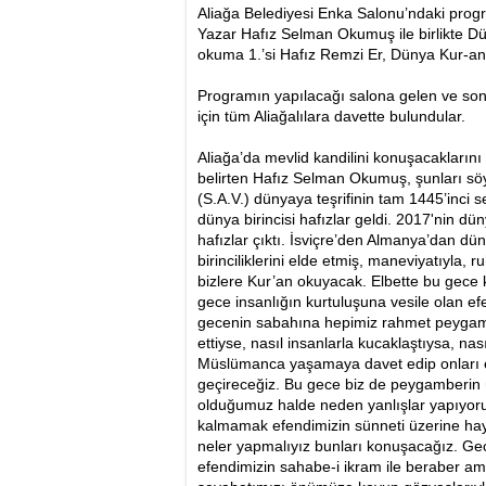
Aliağa Belediyesi Enka Salonu’ndaki prog
Yazar Hafız Selman Okumuş ile birlikte D
okuma 1.’si Hafız Remzi Er, Dünya Kur-a
Programın yapılacağı salona gelen ve son 
için tüm Aliağalılara davette bulundular.
Aliağa’da mevlid kandilini konuşacaklarını
belirten Hafız Selman Okumuş, şunları 
(S.A.V.) dünyaya teşrifinin tam 1445’inci 
dünya birincisi hafızlar geldi. 2017'nin dü
hafızlar çıktı. İsviçre’den Almanya’dan dü
birinciliklerini elde etmiş, maneviyatıyla, 
bizlere Kur’an okuyacak. Elbette bu gece 
gece insanlığın kurtuluşuna vesile olan ef
gecenin sabahına hepimiz rahmet peygamb
ettiyse, nasıl insanlarla kucaklaştıysa, nası
Müslümanca yaşamaya davet edip onları e
geçireceğiz. Bu gece biz de peygamberin 
olduğumuz halde neden yanlışlar yapıyoruz
kalmamak efendimizin sünneti üzerine ha
neler yapmalıyız bunları konuşacağız. Ge
efendimizin sahabe-i ikram ile beraber ami