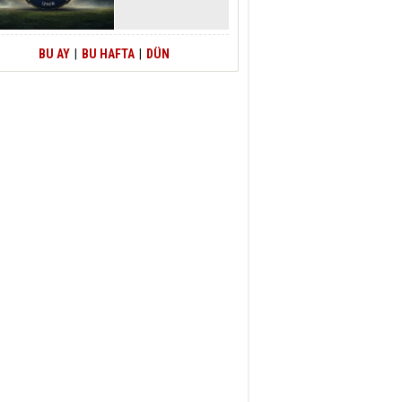
BU AY
|
BU HAFTA
|
DÜN