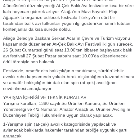
4’üncüsünü düzenleyeceği At-Çek Balık Avı festivaline kısa bir süre
kala heyecan giderek artıyor. Aliağa’nın Mavi Bayraklı Plajı
Ağapark’ta organize edilecek festivale Türkiye'nin dört bir
tarafından balık avı tutkunları yoğun ilgi gösterirken sınırlı tutulan
kontenjanlar da kısa sürede doldu.
Aliağa Belediye Başkanı Serkan Acar’ın Çevre ve Turizm vizyonu
kapsamında düzenlenen At-Çek Balık Avı Festivali iki gün sürecek.
26 Şubat Cumartesi günü saat 13.00’ten itibaren başlayacak balık
avı festivali 27 Şubat Pazar sabahı saat 10.00’da düzenlenecek
ödül töreniyle son bulacak.
Festivalde, amatör olta balıkçılığının tanıtılması, sürdürülebilir
avcılık ruhu kapsamında yakala-bırak alışkanlığının kazandırılması
ve amatör balıkçılığın bir dalı olan spin (at-çek) avcılığının
sevdirilmesi amaçlanıyor.
YARIŞMA İÇERİĞİ VE TEKNİK KURALLAR
Yarışma kuralları, 1380 sayılı Su Ürünleri Kanunu, Su Ürünleri
Yönetmeliği ve 4/2 Numaralı Amatör Amaçlı Su Ürünleri Avcılığını
Düzenleyen Tebliğ Hükümlerine uygun olarak yapılacak.
1-Yarışma spin (at-çek) avcılık kategorisinde yapılacak ve
avlanacak balıklarda hakemler tarafından tebliğe uygunluk şartı
aranacak.