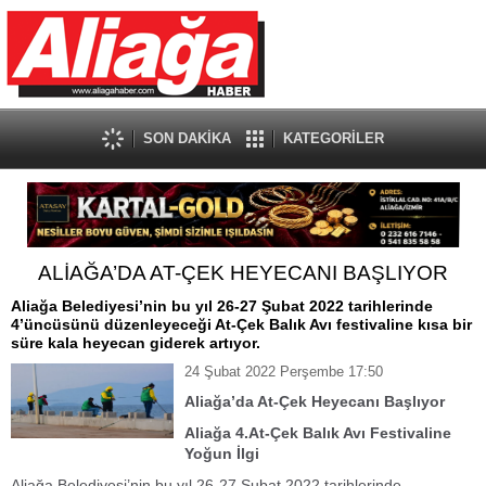
SON DAKİKA
KATEGORİLER
ALİAĞA’DA AT-ÇEK HEYECANI BAŞLIYOR
Aliağa Belediyesi’nin bu yıl 26-27 Şubat 2022 tarihlerinde
4’üncüsünü düzenleyeceği At-Çek Balık Avı festivaline kısa bir
süre kala heyecan giderek artıyor.
24 Şubat 2022 Perşembe 17:50
Aliağa’da At-Çek Heyecanı Başlıyor
Aliağa 4.At-Çek Balık Avı Festivaline
Yoğun İlgi
Aliağa Belediyesi’nin bu yıl 26-27 Şubat 2022 tarihlerinde