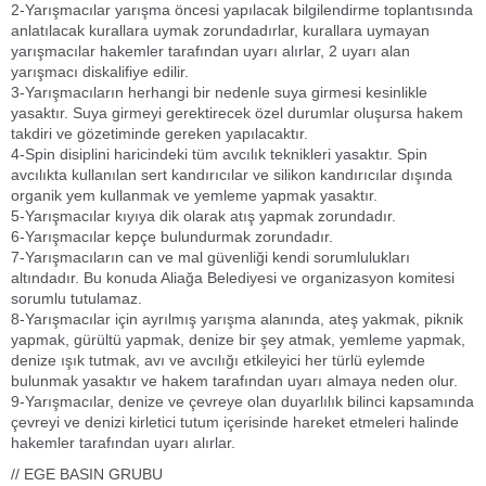
2-Yarışmacılar yarışma öncesi yapılacak bilgilendirme toplantısında
anlatılacak kurallara uymak zorundadırlar, kurallara uymayan
yarışmacılar hakemler tarafından uyarı alırlar, 2 uyarı alan
yarışmacı diskalifiye edilir.
3-Yarışmacıların herhangi bir nedenle suya girmesi kesinlikle
yasaktır. Suya girmeyi gerektirecek özel durumlar oluşursa hakem
takdiri ve gözetiminde gereken yapılacaktır.
4-Spin disiplini haricindeki tüm avcılık teknikleri yasaktır. Spin
avcılıkta kullanılan sert kandırıcılar ve silikon kandırıcılar dışında
organik yem kullanmak ve yemleme yapmak yasaktır.
5-Yarışmacılar kıyıya dik olarak atış yapmak zorundadır.
6-Yarışmacılar kepçe bulundurmak zorundadır.
7-Yarışmacıların can ve mal güvenliği kendi sorumlulukları
altındadır. Bu konuda Aliağa Belediyesi ve organizasyon komitesi
sorumlu tutulamaz.
8-Yarışmacılar için ayrılmış yarışma alanında, ateş yakmak, piknik
yapmak, gürültü yapmak, denize bir şey atmak, yemleme yapmak,
denize ışık tutmak, avı ve avcılığı etkileyici her türlü eylemde
bulunmak yasaktır ve hakem tarafından uyarı almaya neden olur.
9-Yarışmacılar, denize ve çevreye olan duyarlılık bilinci kapsamında
çevreyi ve denizi kirletici tutum içerisinde hareket etmeleri halinde
hakemler tarafından uyarı alırlar.
// EGE BASIN GRUBU