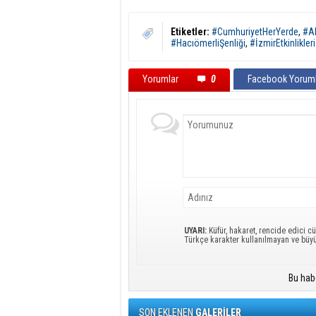
Etiketler:
#CumhuriyetHerYerde
,
#A
#HacıömerliŞenliği
,
#İzmirEtkinlikleri
Yorumlar
0
Facebook Yoruml
UYARI:
Küfür, hakaret, rencide edici cü
Türkçe karakter kullanılmayan ve büy
Bu hab
SON EKLENEN
GALERİLER