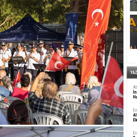
YA
A
İn
Ha
En
Al
E
Er