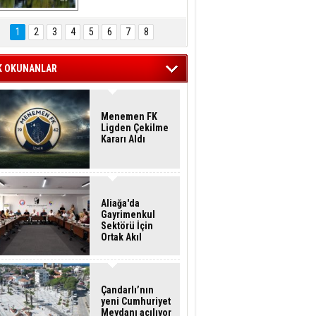
Hasan Eser'in 
Objektifinden
1
2
3
4
5
6
7
8
K OKUNANLAR
Menemen FK
Ligden Çekilme
Kararı Aldı
Aliağa'da
Gayrimenkul
Sektörü İçin
Ortak Akıl
Buluşması
Çandarlı’nın
yeni Cumhuriyet
Meydanı açılıyor