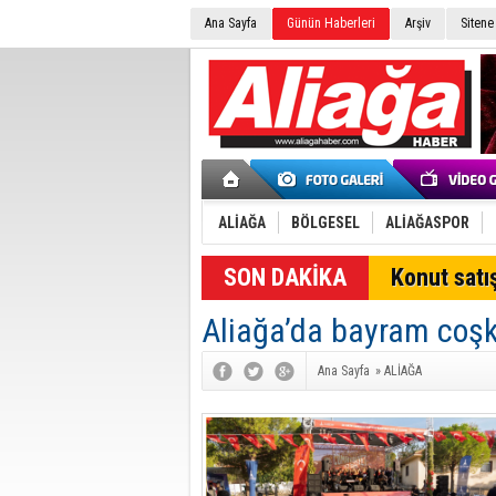
Ana Sayfa
Günün Haberleri
Arşiv
Sitene
ALİAĞA
BÖLGESEL
ALİAĞASPOR
SON DAKİKA
Konut satış
Aliağa’da bayram coş
Ana Sayfa
»
ALİAĞA