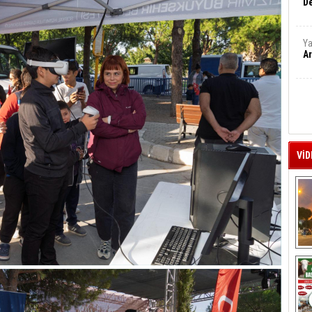
De
Ya
Ar
VİD
A