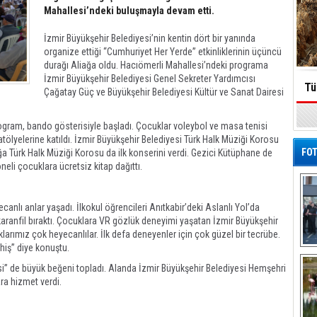
Mahallesi’ndeki buluşmayla devam etti.
İzmir Büyükşehir Belediyesi’nin kentin dört bir yanında
organize ettiği “Cumhuriyet Her Yerde” etkinliklerinin üçüncü
durağı Aliağa oldu. Hacıömerli Mahallesi’ndeki programa
İzmir Büyükşehir Belediyesi Genel Sekreter Yardımcısı
Tü
Çağatay Güç ve Büyükşehir Belediyesi Kültür ve Sanat Dairesi
program, bando gösterisiyle başladı. Çocuklar voleybol ve masa tenisi
tölyelerine katıldı. İzmir Büyükşehir Belediyesi Türk Halk Müziği Korosu
FOT
liağa Türk Halk Müziği Korosu da ilk konserini verdi. Gezici Kütüphane de
neli çocuklara ücretsiz kitap dağıttı.
anlı anlar yaşadı. İlkokul öğrencileri Anıtkabir’deki Aslanlı Yol’da
aranfil bıraktı. Çocuklara VR gözlük deneyimi yaşatan İzmir Büyükşehir
rımız çok heyecanlılar. İlk defa deneyenler için çok güzel bir tecrübe.
hiş” diye konuştu.
De
Al
gisi” de büyük beğeni topladı. Alanda İzmir Büyükşehir Belediyesi Hemşehri
ra hizmet verdi.