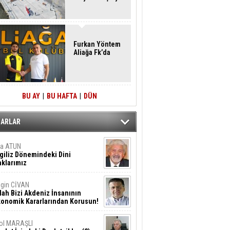
Furkan Yöntem
Aliağa Fk’da
BU AY
|
BU HAFTA
|
DÜN
ZARLAR
ta ATUN
giliz Dönemindeki Dini
klarımız
gin CİVAN
lah Bizi Akdeniz İnsanının
konomik Kararlarından Korusun!
ol MARAŞLI