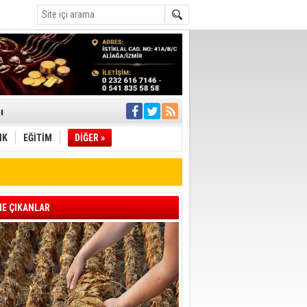
ı
IK
EĞİTİM
DİĞER »
pıldı
 Toplandı
A.Ş.’Ye İletti
Çağrısı
E ÇIKANLAR
 hızlı müdahale
'ye Geçti