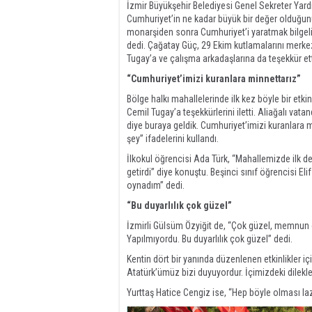
İzmir Büyükşehir Belediyesi Genel Sekreter Yard
Cumhuriyet’in ne kadar büyük bir değer olduğunu 
monarşiden sonra Cumhuriyet’i yaratmak bilgelik
dedi. Çağatay Güç, 29 Ekim kutlamalarını merke
Tugay’a ve çalışma arkadaşlarına da teşekkür ett
“Cumhuriyet’imizi kuranlara minnettarız”
Bölge halkı mahallelerinde ilk kez böyle bir etkin
Cemil Tugay’a teşekkürlerini iletti. Aliağalı va
diye buraya geldik. Cumhuriyet’imizi kuranlara
şey” ifadelerini kullandı.
İlkokul öğrencisi Ada Türk, “Mahallemizde ilk de
getirdi” diye konuştu. Beşinci sınıf öğrencisi E
oynadım” dedi.
“Bu duyarlılık çok güzel”
İzmirli Gülsüm Özyiğit de, “Çok güzel, memnun o
Yapılmıyordu. Bu duyarlılık çok güzel” dedi.
Kentin dört bir yanında düzenlenen etkinlikler 
Atatürk’ümüz bizi duyuyordur. İçimizdeki dilekler
Yurttaş Hatice Cengiz ise, “Hep böyle olması l