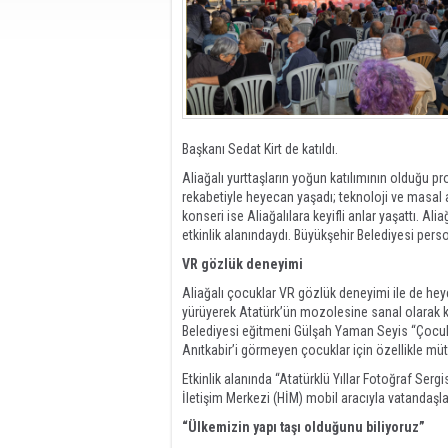
Başkanı Sedat Kirt de katıldı.
Aliağalı yurttaşların yoğun katılımının olduğu 
rekabetiyle heyecan yaşadı; teknoloji ve masal a
konseri ise Aliağalılara keyifli anlar yaşattı. A
etkinlik alanındaydı. Büyükşehir Belediyesi perso
VR gözlük deneyimi
Aliağalı çocuklar VR gözlük deneyimi ile de heyec
yürüyerek Atatürk’ün mozolesine sanal olarak k
Belediyesi eğitmeni Gülşah Yaman Seyis “Çocukla
Anıtkabir’i görmeyen çocuklar için özellikle müt
Etkinlik alanında “Atatürklü Yıllar Fotoğraf Ser
İletişim Merkezi (HİM) mobil aracıyla vatandaşla
“Ülkemizin yapı taşı olduğunu biliyoruz”