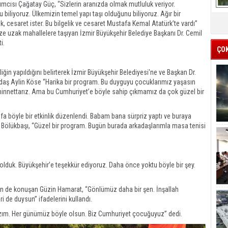
ımcısı Çağatay Güç, “Sizlerin aranızda olmak mutluluk veriyor.
biliyoruz. Ülkemizin temel yapı taşı olduğunu biliyoruz. Ağır bir
, cesaret ister. Bu bilgelik ve cesaret Mustafa Kemal Atatürk’te vardı”
ze uzak mahallelere taşıyan İzmir Büyükşehir Belediye Başkanı Dr. Cemil
i.
ÇO
liğin yapıldığını belirterek İzmir Büyükşehir Belediyesi'ne ve Başkan Dr.
tandaş Aylin Köse “Harika bir program. Bu duyguyu çocuklarımız yaşasın
 minnettarız. Ama bu Cumhuriyet’e böyle sahip çıkmamız da çok güzel bir
fa böyle bir etkinlik düzenlendi. Babam bana sürpriz yaptı ve buraya
lif Bölükbaşı, “Güzel bir program. Bugün burada arkadaşlarımla masa tenisi
lduk. Büyükşehir’e teşekkür ediyoruz. Daha önce yoktu böyle bir şey.
için de konuşan Güzin Hamarat, “Gönlümüz daha bir şen. İnşallah
i de duysun” ifadelerini kullandı.
azım. Her günümüz böyle olsun. Biz Cumhuriyet çocuğuyuz” dedi.