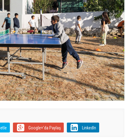
etle
Google+'da Paylaş
LinkedIn