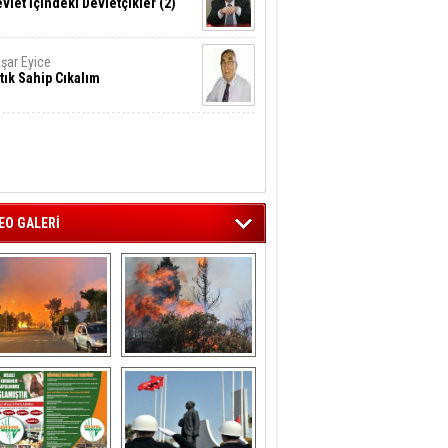
vlet İçindeki Devletçikler (2)
şar Eyice
tık Sahip Cıkalım
EO GALERİ
liağa ‘da  otluk 
Aliağa'nın Ciğerleri 
alanda çıkan 
Yandı
yangın evlere 
sıçramadan 
söndürüldü