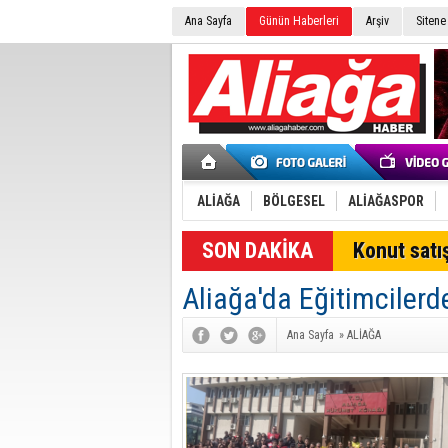
Ana Sayfa
Günün Haberleri
Arşiv
Sitene
ALİAĞA
BÖLGESEL
ALİAĞASPOR
SON DAKİKA
Konut satış
Aliağa'da Eğitimcilerd
Ana Sayfa
»
ALİAĞA