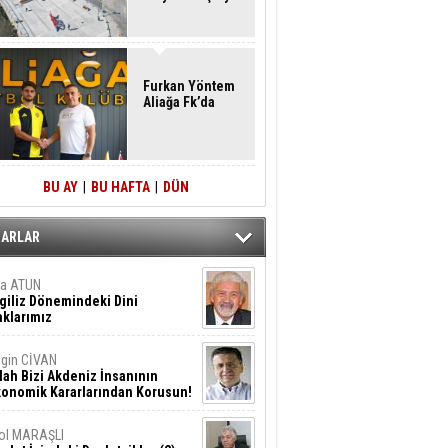
Furkan Yöntem
Aliağa Fk’da
BU AY
|
BU HAFTA
|
DÜN
ZARLAR
ta ATUN
giliz Dönemindeki Dini
klarımız
gin CİVAN
lah Bizi Akdeniz İnsanının
konomik Kararlarından Korusun!
ol MARAŞLI