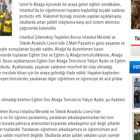
İzmir'in Aliağa ilçesinde bir araya gelen eğitim sendikaları,
İstanbul’da bir öğretmenin hayatını kaybettiği bıçaklı saldırıyı
protesto etti. Hükümet Konağı önünde yapılan açıklamada,
okullarda artan şiddet olaylarına karşı acil önlem alınması
çağrısında bulunuldu.
İstanbul Çekmeköy Taşdelen Borsa İstanbul Mesleki ve
Tü
Teknik Anadolu Lisesi’nde 2 Mart Pazartesi günü yaşanan ve
iyle sonuçlanan bıçaklı saldırı, Aliağa’da düzenlenen basın
ünde toplanan Eğitim Sen ve Eğitim İş Aliağa temsilciliklerine, Aliağa
. Basın açıklamasını Eğitim Sen Aliağa Temsilcisi Yalçın Aydın ve Eğitim
 okudu. Açıklamada, yaşanan saldırının münferit bir olay olmadığı
FOT
e mesleki itibarı için bir araya gelindiği ifade edildi. Hayatını kaybeden
leyen temsilciler, yaralanan diğer öğretmen ve öğrenciye de acil şifalar
olmadığı belirten Eğitim Sen Aliağa Temsilcisi Yalçın Aydın, şu ifadeleri
elen Borsa İstanbul Mesleki ve Teknik Anadolu Lisesi’nde
De
Al
ımız ve bir öğrenci yaralanmış, yaralanan arkadaşlarımızdan biri tüm
 burada yalnızca aramızdan koparılan arkadaşımız için değil, yıllardır
için toplandık. Yaralanan öğretmen arkadaşımıza ve öğrencimize acil
 saldırı münferit değildir. Okullarda artan şiddet vakaları uzun süredir