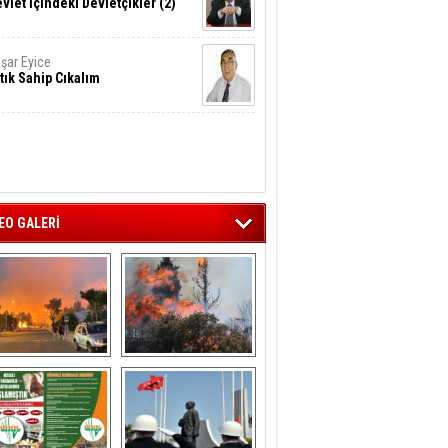
vlet İçindeki Devletçikler (2)
şar Eyice
tık Sahip Cıkalım
EO GALERİ
liağa ‘da  otluk 
Aliağa'nın Ciğerleri 
alanda çıkan 
Yandı
yangın evlere 
sıçramadan 
söndürüldü