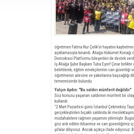
öğretmen Fatma Nur Çelik’in hayatını kaybetmes
açıklamasıyla kınandı. Aliağa Hükümet Konağı ön
Demokrasi Platformu bileşenleri de destek verdi
İş Aliağa Şube Başkanı Tuba Eşref Çınar birlikte
belirtilerek, eğitim emekçilerinin can güvenliği v
öğretmenin ailesine ve yakınlarına başsağlığı di
temennisinde bulundu.
Yalçın Aydın: "Bu saldırı münferit değildir"
Söz konusu yaşanan saldırının münferit bir olay 
kullandı:
"2 Mart Pazartesi günü İstanbul Çekmeköy Taşd
gerçekleştirilen bıçaklı saldırıda iki meslektaş
müdahalelere rağmen yaşamını yitirmiştir. Bugün
göz ardı edilen itibarımız ve can güvenliğimiz 
şifalar diliyoruz. Ancak açıkça ifade ediyoruz: Bu