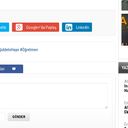
etle
Google+'da Paylaş
LinkedIn
ŞiddeteHayır #Öğretmen
YA
arı
A
İn
Ha
En
Al
E
Er