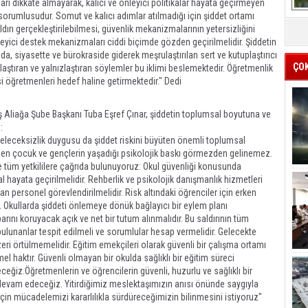
ıları dikkate almayarak, kalıcı ve önleyici politikalar hayata geçirmeyen
e sorumlusudur. Somut ve kalıcı adımlar atılmadığı için şiddet ortamı
aldırı gerçekleştirilebilmesi, güvenlik mekanizmalarının yetersizliğini
leyici destek mekanizmaları ciddi biçimde gözden geçirilmelidir. Şiddetin
da, siyasette ve bürokraside giderek meşrulaştırılan sert ve kutuplaştırıcı
ÇO
zlaştıran ve yalnızlaştıran söylemler bu iklimi beslemektedir. Öğretmenlik
i öğretmenleri hedef haline getirmektedir." Dedi
 Aliağa Şube Başkanı Tuba Eşref Çınar, şiddetin toplumsal boyutuna ve
:
geleceksizlik duygusu da şiddet riskini büyüten önemli toplumsal
eden çocuk ve gençlerin yaşadığı psikolojik baskı görmezden gelinemez.
e tüm yetkililere çağrıda bulunuyoruz: Okul güvenliği konusunda
hal hayata geçirilmelidir. Rehberlik ve psikolojik danışmanlık hizmetleri
an personel görevlendirilmelidir. Risk altındaki öğrenciler için erken
 Okullarda şiddeti önlemeye dönük bağlayıcı bir eylem planı
barını koruyacak açık ve net bir tutum alınmalıdır. Bu saldırının tüm
bulunanlar tespit edilmeli ve sorumlular hesap vermelidir. Gelecekte
ri örtülmemelidir. Eğitim emekçileri olarak güvenli bir çalışma ortamı
emel haktır. Güvenli olmayan bir okulda sağlıklı bir eğitim süreci
eğiz.Öğretmenlerin ve öğrencilerin güvenli, huzurlu ve sağlıklı bir
vam edeceğiz. Yitirdiğimiz meslektaşımızın anısı önünde saygıyla
çin mücadelemizi kararlılıkla sürdüreceğimizin bilinmesini istiyoruz"