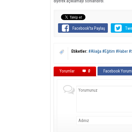
diyerek açıklamayı sonlandırdı.
Facebook'ta Paylaş
Twe
Etiketler:
#Aliağa #Eğitim #Haber #
Yorumlar
0
Facebook Yoruml