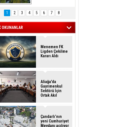
Hasan Eser'in 
Objektifinden
1
2
3
4
5
6
7
8
K OKUNANLAR
Menemen FK
Ligden Çekilme
Kararı Aldı
Aliağa'da
Gayrimenkul
Sektörü İçin
Ortak Akıl
Buluşması
Çandarlı’nın
yeni Cumhuriyet
Meydanı açılıyor