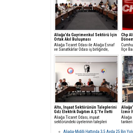
Aliağa'da Gayrimenkul Sektörü İçin
Chp Al
Ortak Akıl Buluşması
Dönem
Aliağa Ticaret Odası ile Aliağa Esnaf
Cumhuri
ve Sanatkârlar Odası iş birliğinde,
İlçe Ba
ilçede faaliyet gösteren gayrimenkul
Gündüz
danışmanlarıyla sektörel istişare
yaptığı
toplantısı gerçekleştirildi.
mesajla
Alto, İnşaat Sektörünün Taleplerini
Aliağa
Gdz Elektrik Dağıtım A.Ş.’Ye İletti
İzmir 
Aliağa Ticaret Odası, inşaat
Aliağa
sektöründeki üyelerinin talepleri
tankeri
üzerine GDZ Elektrik Dağıtım
yangın 
yetkilileriyle toplantı düzenledi.
Belediy
Aliağa-Midilli Hattında 3,5 Ayda 25 Bin Yo