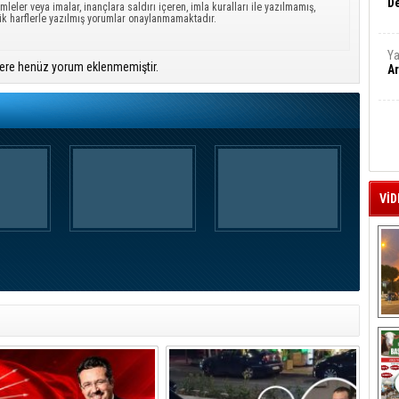
De
mleler veya imalar, inançlara saldırı içeren, imla kuralları ile yazılmamış,
ük harflerle yazılmış yorumlar onaylanmamaktadır.
Ya
ere henüz yorum eklenmemiştir.
Ar
VİD
A