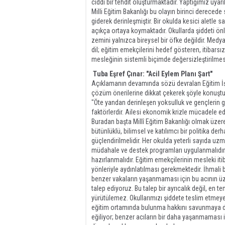
ciddi bir tehdit oluşturmaktadır. Yaptığımız uyar
Milli Eğitim Bakanlığı bu olayın birinci dereced
giderek derinleşmiştir. Bir okulda kesici aletle s
açıkça ortaya koymaktadır. Okullarda şiddeti ön
zemini yalnızca bireysel bir öfke değildir. Medya
dil; eğitim emekçilerini hedef gösteren, itibarsı
mesleğinin sistemli biçimde değersizleştirilmes
Tuba Eşref Çınar: "Acil Eylem Planı Şart"
Açıklamanın devamında sözü devralan Eğitim İş
çözüm önerilerine dikkat çekerek şöyle konuştu
"Öte yandan derinleşen yoksulluk ve gençlerin 
faktörlerdir. Ailesi ekonomik krizle mücadele 
Buradan başta Millî Eğitim Bakanlığı olmak üzer
bütünlüklü, bilimsel ve katılımcı bir politika der
güçlendirilmelidir. Her okulda yeterli sayıda uzm
müdahale ve destek programları uygulanmalıdır.
hazırlanmalıdır. Eğitim emekçilerinin mesleki iti
yönleriyle aydınlatılması gerekmektedir. İhmali 
benzer vakaların yaşanmaması için bu acının üze
talep ediyoruz. Bu talep bir ayrıcalık değil, en t
yürütülemez. Okullarımızı şiddete teslim etmeyec
eğitim ortamında bulunma hakkını savunmaya de
eğiliyor; benzer acıların bir daha yaşanmaması i