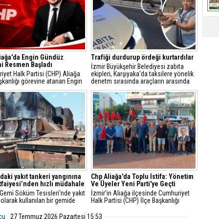
iağa'da Engin Gündüz
Trafiği durdurup ördeği kurtardılar
i Resmen Başladı
İzmir Büyükşehir Belediyesi zabıta
yet Halk Partisi (CHP) Aliağa
ekipleri, Karşıyaka'da taksilere yönelik
şkanlığı görevine atanan Engin
denetm sırasında araçların arasında
, sosyal medya hesabından
kalan yeşilbaşlı dişi ördeği fark ederek
 açıklamayla yeni döneme ilişkin
trafiği durdurdu.
r verdi.
'daki yakıt tankeri yangınına
Chp Aliağa'da Toplu İstifa: Yönetim
İtfaiyesi’nden hızlı müdahale
Ve Üyeler Yeni Parti'ye Geçti
 Gemi Söküm Tesisleri'nde yakıt
İzmir’in Aliağa ilçesinde Cumhuriyet
 olarak kullanılan bir gemide
Halk Partisi (CHP) İlçe Başkanlığı
çıktı. İzmir Büyükşehir
yönetim kurulu ve çok sayıda parti
esi İtfaiye Dairesi Başkanlığı
üyesi, düzenlenen basın toplantısıyla
lcu
27 Temmuz 2026 Pazartesi 15:53