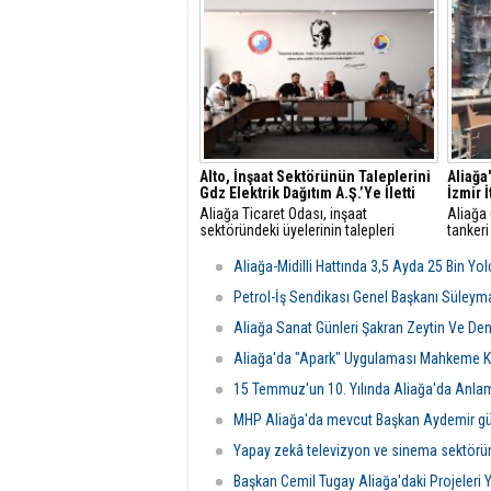
toplantısı gerçekleştirildi.
mesajla
Alto, İnşaat Sektörünün Taleplerini
Aliağa
Gdz Elektrik Dağıtım A.Ş.’Ye İletti
İzmir 
Aliağa Ticaret Odası, inşaat
Aliağa
sektöründeki üyelerinin talepleri
tankeri
üzerine GDZ Elektrik Dağıtım
yangın 
yetkilileriyle toplantı düzenledi.
Belediy
Aliağa-Midilli Hattında 3,5 Ayda 25 Bin Yo
Görüşmede sayaç panosu ve enerji
ekipler
odası düzenlemeleriyle ilgili yeni
ulaştı.
Petrol-İş Sendikası Genel Başkanı Süleym
şartlar ve başvuru süreçleri
Aliağa Sanat Günleri Şakran Zeytin Ve Deniz
değerlendirildi.
Aliağa'da "Apark" Uygulaması Mahkeme Ka
15 Temmuz'un 10. Yılında Aliağa'da Anla
MHP Aliağa'da mevcut Başkan Aydemir gü
Yapay zekâ televizyon ve sinema sektörü
Başkan Cemil Tugay Aliağa'daki Projeleri 