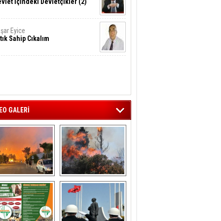
vlet İçindeki Devletçikler (2)
şar Eyice
tık Sahip Cıkalım
EO GALERİ
liağa ‘da  otluk 
Aliağa'nın Ciğerleri 
alanda çıkan 
Yandı
yangın evlere 
sıçramadan 
söndürüldü