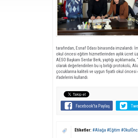
tarafından, Esnaf Odası binasında imzalandı. İ
okul öncesi eğitim hizmetlerinden aylık ücret ü
AESO Başkanı Serdar Berk, yaptığı açıklamada, 
olarak değerlendirilen bu iş birliği protokolü, A
çocuklarına kaliteli ve uygun fiyatlı okul önces
ifadelerini kullandı.
Facebook'ta Paylaş
Twe
Etiketler:
#Aliağa #Eğitim #OkulÖnce