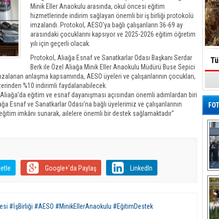
Minik Eller Anaokulu arasında, okul öncesi eğitim
hizmetlerinde indirim sağlayan önemli bir iş birliği protokolü
imzalandı. Protokol, AESO'ya bağlı çalışanların 36-69 ay
arasındaki çocuklarını kapsıyor ve 2025-2026 eğitim öğretim
yılı için geçerli olacak.
Protokol, Aliağa Esnaf ve Sanatkarlar Odası Başkanı Serdar
Tü
Berk ile Özel Aliağa Minik Eller Anaokulu Müdürü Buse Sepici
mzalanan anlaşma kapsamında, AESO üyeleri ve çalışanlarının çocukları,
zerinden %10 indirimli faydalanabilecek.
"Aliağa’da eğitim ve esnaf dayanışması açısından önemli adımlardan biri
liağa Esnaf ve Sanatkarlar Odası’na bağlı üyelerimiz ve çalışanlarının
FOT
i eğitim imkânı sunarak, ailelere önemli bir destek sağlamaktadır"
etle
Google+'da Paylaş
LinkedIn
De
Al
si #İşBirliği #AESO #MinikEllerAnaokulu #EğitimDestek