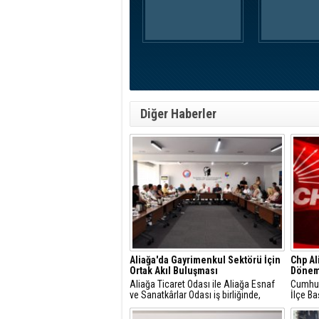
Diğer Haberler
Aliağa'da Gayrimenkul Sektörü İçin
Chp Al
Ortak Akıl Buluşması
Dönem
Aliağa Ticaret Odası ile Aliağa Esnaf
Cumhuri
ve Sanatkârlar Odası iş birliğinde,
İlçe Ba
ilçede faaliyet gösteren gayrimenkul
Gündüz
danışmanlarıyla sektörel istişare
yaptığı