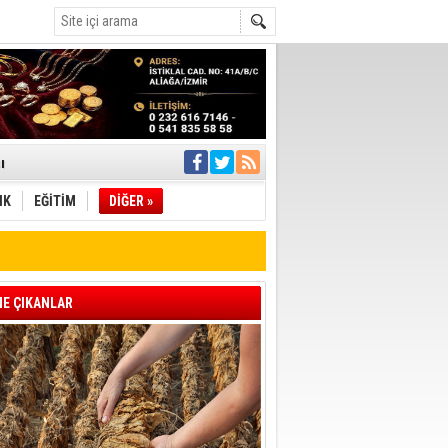
ı
IK
EĞİTİM
DİĞER »
pıldı
 Toplandı
A.Ş.’Ye İletti
E ÇIKANLAR
Çağrısı
 hızlı müdahale
'ye Geçti