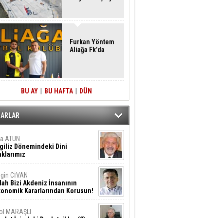
Furkan Yöntem
Aliağa Fk’da
BU AY
|
BU HAFTA
|
DÜN
ZARLAR
ta ATUN
giliz Dönemindeki Dini
klarımız
gin CİVAN
lah Bizi Akdeniz İnsanının
konomik Kararlarından Korusun!
ol MARAŞLI