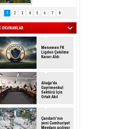
Hasan Eser'in 
Objektifinden
1
2
3
4
5
6
7
8
K OKUNANLAR
Menemen FK
Ligden Çekilme
Kararı Aldı
Aliağa'da
Gayrimenkul
Sektörü İçin
Ortak Akıl
Buluşması
Çandarlı’nın
yeni Cumhuriyet
Meydanı açılıyor