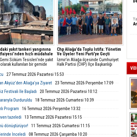
De
r verdi.
Ya
Ar
'daki yakıt tankeri yangınına
Chp Aliağa'da Toplu İstifa: Yönetim
İtfaiyesi’nden hızlı müdahale
Ve Üyeler Yeni Parti'ye Geçti
 Gemi Söküm Tesisleri'nde yakıt
İzmir’in Aliağa ilçesinde Cumhuriyet
 olarak kullanılan bir gemide
Halk Partisi (CHP) İlçe Başkanlığı
VİD
çıktı. İzmir Büyükşehir
yönetim kurulu ve çok sayıda parti
esi İtfaiye Dairesi Başkanlığı
üyesi, düzenlenen basın toplantısıyla
lcu
27 Temmuz 2026 Pazartesi 15:53
i, ihbarın ardından hızla bölgeye
görevlerinden ve parti üyeliklerinden
istifa ettiklerini duyurarak Yeni Parti’ye
an Akyüz'den Aliağa'ya Ziyaret
23 Temmuz 2026 Perşembe 17:09
katıldıklarını açıkladı.
 Festivali İle Başladı
20 Temmuz 2026 Pazartesi 10:12
rarıyla Durduruldu
18 Temmuz 2026 Cumartesi 10:39
mlı Program
16 Temmuz 2026 Perşembe 13:32
A
ven tazeledi
13 Temmuz 2026 Pazartesi 15:15
nü dönüştürüyor!
11 Temmuz 2026 Cumartesi 11:15
Yerinde İnceledi
08 Temmuz 2026 Çarşamba 10:20