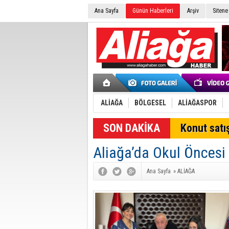
Ana Sayfa
Günün Haberleri
Arşiv
Sitene
ALİAĞA
BÖLGESEL
ALİAĞASPOR
SON DAKİKA
Konut satış
Aliağa’da Okul Öncesi 
Ana Sayfa
»
ALİAĞA