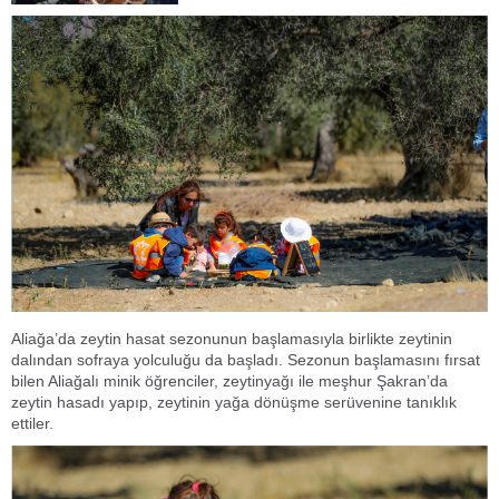
Aliağa’da zeytin hasat sezonunun başlamasıyla birlikte zeytinin
dalından sofraya yolculuğu da başladı. Sezonun başlamasını fırsat
bilen Aliağalı minik öğrenciler, zeytinyağı ile meşhur Şakran’da
zeytin hasadı yapıp, zeytinin yağa dönüşme serüvenine tanıklık
ettiler.