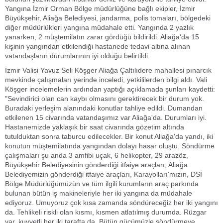
Yangına İzmir Orman Bölge müdürlüğüne bağlı ekipler, İzmir
Büyükşehir, Aliağa Belediyesi, jandarma, polis tomaları, bölgedeki
diğer müdürlükleri yangına müdahale etti. Yangında 2 yazlık
yanarken, 2 müştemilatın zarar gördüğü bildirildi. Aliağa'da 15
kişinin yangından etkilendiği hastanede tedavi altına alınan
vatandaşların durumlarının iyi olduğu belirtildi.
İzmir Valisi Yavuz Seli Köşger Aliağa Çaltılıdere mahallesi pınarcık
mevkinde çalışmaları yerinde inceledi, yetkililerden bilgi aldı. Vali
Köşger incelemelerin ardından yaptığı açıklamada şunları kaydetti:
"Sevindirici olan can kaybı olmasını gerektirecek bir durum yok.
Buradaki yerleşim alanındaki konutlar tahliye edildi. Dumandan
etkilenen 15 civarında vatandaşımız var Aliağa'da. Durumları iyi.
Hastanemizde yaklaşık bir saat civarında gözetim altında
tutulduktan sonra taburcu edilecekler. Bir konut Aliağa'da yandı, iki
konutun müştemilatında yangından dolayı hasar oluştu. Söndürme
çalışmaları şu anda 3 amfibi uçak, 6 helikopter, 29 arazöz,
Büyükşehir Belediyesinin gönderdiği itfaiye araçları, Aliağa
Belediyemizin gönderdiği itfaiye araçları, Karayolları'mızın, DSİ
Bölge Müdürlüğümüzün ve tüm ilgili kurumların araç parkında
bulunan bütün iş makineleriyle her iki yangına da müdahale
ediyoruz. Umuyoruz çok kısa zamanda söndüreceğiz her iki yangını
da. Tehlikeli riskli olan kısmı, kısmen atlatılmış durumda. Rüzgar
var, kuvvetli her iki tarafta da. Bütün gücümüzle söndürmeye