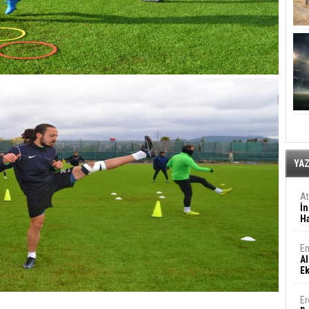
YA
A
İn
Ha
En
Al
E
Er