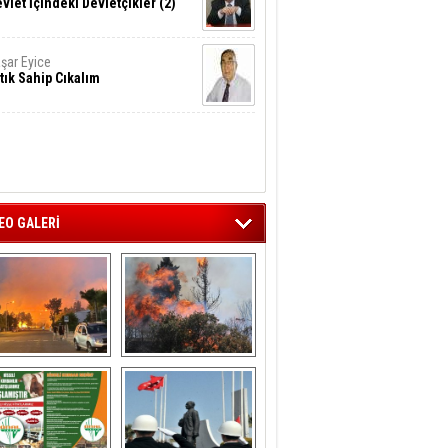
vlet İçindeki Devletçikler (2)
şar Eyice
tık Sahip Cıkalım
EO GALERİ
liağa ‘da  otluk 
Aliağa'nın Ciğerleri 
alanda çıkan 
Yandı
yangın evlere 
sıçramadan 
söndürüldü