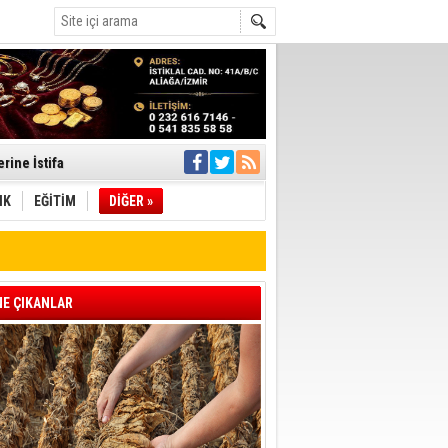
rine İstifa
ı
IK
EĞİTİM
DİĞER »
pıldı
 Toplandı
E ÇIKANLAR
A.Ş.’Ye İletti
Çağrısı
 hızlı müdahale
'ye Geçti