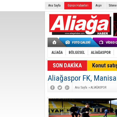
Ana Sayfa
Günün Haberleri
Arşiv
Sitene
ALİAĞA
BÖLGESEL
ALİAĞASPOR
Konut satış
Aliağaspor FK, Manisa
Ana Sayfa
»
ALİAĞASPOR