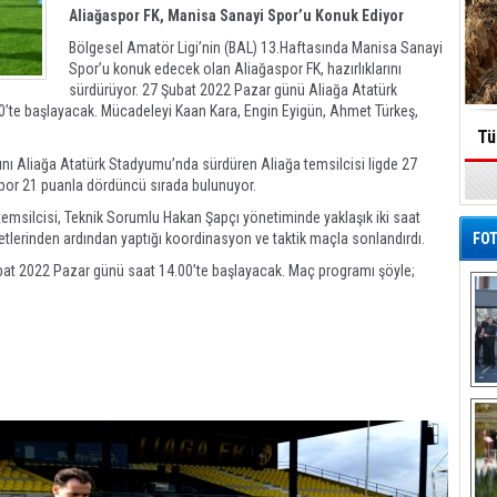
Aliağaspor FK, Manisa Sanayi Spor’u Konuk Ediyor
Bölgesel Amatör Ligi’nin (BAL) 13.Haftasında Manisa Sanayi
Spor’u konuk edecek olan Aliağaspor FK, hazırlıklarını
sürdürüyor. 27 Şubat 2022 Pazar günü Aliağa Atatürk
te başlayacak. Mücadeleyi Kaan Kara, Engin Eyigün, Ahmet Türkeş,
Tü
ını Aliağa Atatürk Stadyumu’nda sürdüren Aliağa temsilcisi ligde 27
 Spor 21 puanla dördüncü sırada bulunuyor.
temsilcisi, Teknik Sorumlu Hakan Şapçı yönetiminde yaklaşık iki saat
lerinden ardından yaptığı koordinasyon ve taktik maçla sonlandırdı.
FOT
bat 2022 Pazar günü saat 14.00’te başlayacak. Maç programı şöyle;
De
Al