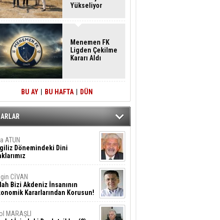
Yükseliyor
Menemen FK
Ligden Çekilme
Kararı Aldı
BU AY
|
BU HAFTA
|
DÜN
ZARLAR
ta ATUN
giliz Dönemindeki Dini
klarımız
gin CİVAN
lah Bizi Akdeniz İnsanının
konomik Kararlarından Korusun!
ol MARAŞLI