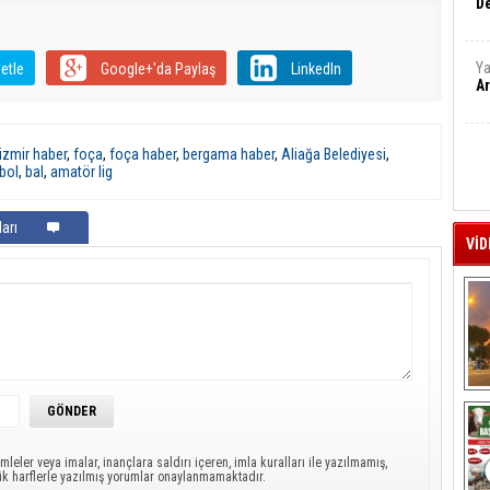
De
Ya
etle
Google+'da Paylaş
LinkedIn
Ar
izmir haber
,
foça
,
foça haber
,
bergama haber
,
Aliağa Belediyesi
,
bol
,
bal
,
amatör lig
arı
VİD
A
mleler veya imalar, inançlara saldırı içeren, imla kuralları ile yazılmamış,
ük harflerle yazılmış yorumlar onaylanmamaktadır.