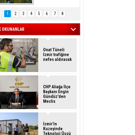
Hasan Eser'in 
Objektifinden
1
2
3
4
5
6
7
8
K OKUNANLAR
Onat Tüneli
İzmir trafiğine
nefes aldıracak
CHP Aliağa İlçe
Başkanı Engin
Gündüz'den
Meclis
Üyelerine İstifa
Çağrısı
İzmir'in
Kuzeyinde
Teknoloji Üssü