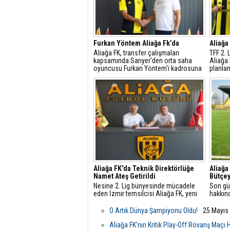
Furkan Yöntem Aliağa Fk’da
Aliağa
​Aliağa FK, transfer çalışmaları
TFF 2. 
kapsamında Sarıyer'den orta saha
Aliağa
oyuncusu Furkan Yöntem'i kadrosuna
planla
dâhil etti.
çalışma
Aliağa FK'da Teknik Direktörlüğe
Aliağa
Namet Ateş Getirildi
Bütçey
Nesine 2. Lig bünyesinde mücadele
Son gü
eden İzmir temsilcisi Aliağa FK, yeni
hakkın
sezon yapılanması doğrultusunda
değerl
teknik direktörlük görevi için Namet
açıklam
O Artık Dünya Şampiyonu Oldu!
25 Mayıs
Ateş ile mutabakata vardı.
Aliağa FK’nın Kritik Play-Off Rövanş Maçı