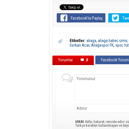
Facebook'ta Paylaş
Twe
Etiketler:
aliaga
,
aliaga haber
,
izmir
,
Serkan Acar
,
Aliağaspor FK
,
spor
,
fut
Yorumlar
0
Facebook Yoruml
UYARI:
Küfür, hakaret, rencide edici cü
Türkçe karakter kullanılmayan ve büy