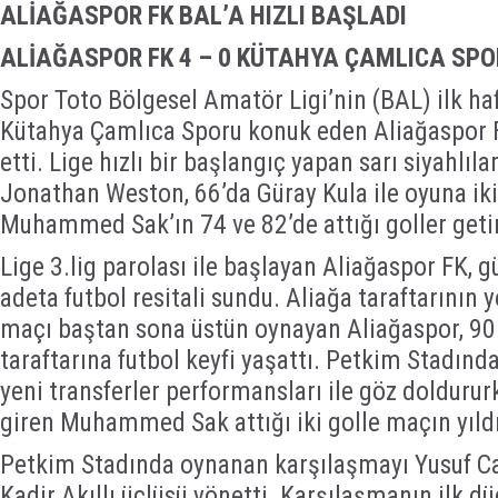
ALİAĞASPOR FK BAL’A HIZLI BAŞLADI
ALİAĞASPOR FK 4 – 0 KÜTAHYA ÇAMLICA SPO
Spor Toto Bölgesel Amatör Ligi’nin (BAL) ilk h
Kütahya Çamlıca Sporu konuk eden Aliağaspor F
etti. Lige hızlı bir başlangıç yapan sarı siyahlıl
Jonathan Weston, 66’da Güray Kula ile oyuna iki
Muhammed Sak’ın 74 ve 82’de attığı goller geti
Lige 3.lig parolası ile başlayan Aliağaspor FK, g
adeta futbol resitali sundu. Aliağa taraftarının 
maçı baştan sona üstün oynayan Aliağaspor, 90
taraftarına futbol keyfi yaşattı. Petkim Stadı
yeni transferler performansları ile göz doldurur
giren Muhammed Sak attığı iki golle maçın yıldı
Petkim Stadında oynanan karşılaşmayı Yusuf Can
Kadir Akıllı üçlüsü yönetti. Karşılaşmanın ilk düd