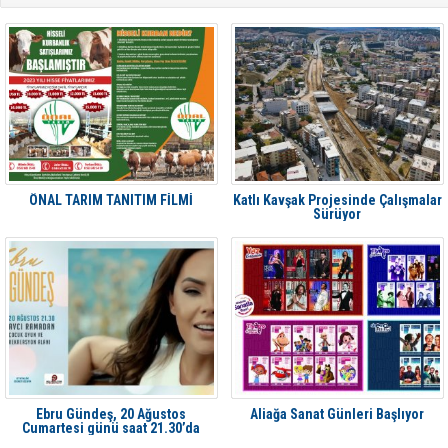
ÖNAL TARIM TANITIM FİLMİ
Katlı Kavşak Projesinde Çalışmalar
Sürüyor
Ebru Gündeş, 20 Ağustos
Aliağa Sanat Günleri Başlıyor
Cumartesi günü saat 21.30’da
Aliağa'da Avcı Ramadan’da