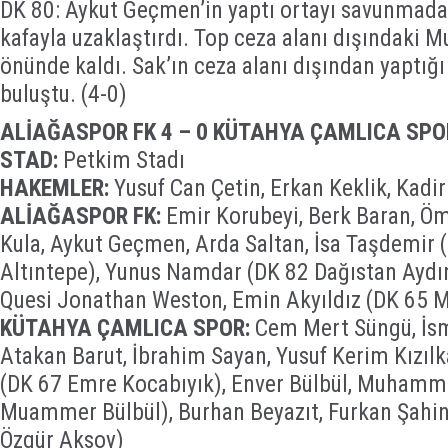
DK 80: Aykut Geçmen’in yaptı ortayı savunma
kafayla uzaklaştırdı. Top ceza alanı dışındaki
önünde kaldı. Sak’ın ceza alanı dışından yaptığı 
buluştu. (4-0)
ALİAĞASPOR FK 4 – 0 KÜTAHYA ÇAMLICA SPO
STAD:
Petkim Stadı
HAKEMLER:
Yusuf Can Çetin, Erkan Keklik, Kadir 
ALİAĞASPOR FK:
Emir Korubeyi, Berk Baran, Öm
Kula, Aykut Geçmen, Arda Saltan, İsa Taşdemir
Altıntepe), Yunus Namdar (DK 82 Dağıstan Aydın)
Quesi Jonathan Weston, Emin Akyıldız (DK 65
KÜTAHYA ÇAMLICA SPOR:
Cem Mert Süngü, İsm
Atakan Barut, İbrahim Sayan, Yusuf Kerim Kızıl
(DK 67 Emre Kocabıyık), Enver Bülbül, Muhamm
Muammer Bülbül), Burhan Beyazıt, Furkan Şahin
Özgür Aksoy)