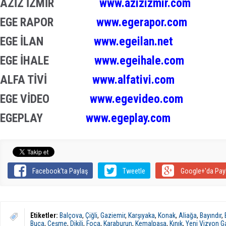
AZİZ İZMİR
www.azizizmir.com
EGE RAPOR
www.egerapor.com
EGE İLAN
www.egeilan.net
EGE İHALE
www.egeihale.com
ALFA TİVİ
www.alfativi.com
EGE VİDEO
www.egevideo.com
EGEPLAY
www.egeplay.com
Facebook'ta Paylaş
Tweetle
Google+'da Pay
Etiketler:
Balçova
,
Çiğli
,
Gaziemir
,
Karşıyaka
,
Konak
,
Aliağa
,
Bayındır
,
Buca
,
Çeşme
,
Dikili
,
Foça
,
Karaburun
,
Kemalpaşa
,
Kınık
,
Yeni Vizyon G