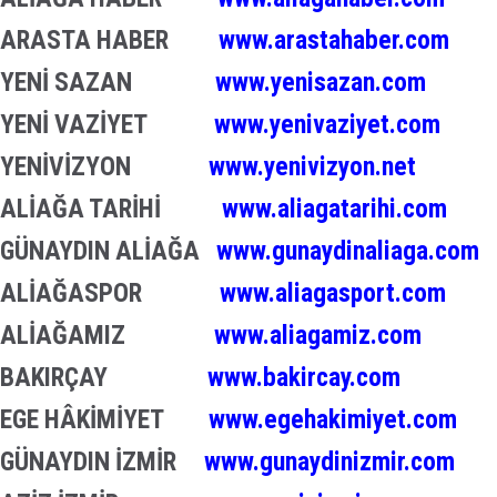
ARASTA HABER
www.arastahaber.com
YENİ SAZAN
www.yenisazan.com
YENİ VAZİYET
www.yenivaziyet.com
YENİVİZYON
www.yenivizyon.net
ALİAĞA TARİHİ
www.aliagatarihi.com
GÜNAYDIN ALİAĞA
www.gunaydinaliaga.com
ALİAĞASPOR
www.aliagasport.com
ALİAĞAMIZ
www.aliagamiz.com
BAKIRÇAY
www.bakircay.com
EGE HÂKİMİYET
www.egehakimiyet.com
GÜNAYDIN İZMİR
www.gunaydinizmir.com