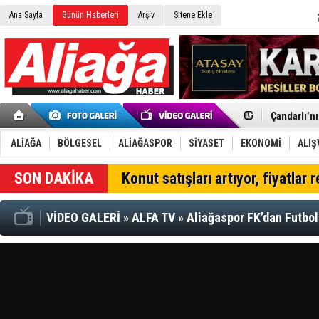
Ana Sayfa
Günün Haberleri
Arşiv
Sitene Ekle
Menemen FK
Aliağa'da G
Çandarlı’n
Furkan Yön
Chp Aliağa
ALİAĞA
BÖLGESEL
ALİAĞASPOR
SİYASET
EKONOMİ
ALIŞ
AK Parti Al
SOCAR Türk
SON DAKİKA
Konut satışları artıyor, fiyatlar 
Trafiği dur
Alto, İnşaa
TÜVTÜRK’te
VİDEO GALERİ
»
ALFA TV
»
Aliağaspor FK’dan Futbol
Aliağa'daki
Chp Aliağa'
Dikili'de D
Helvacı’nın
Aliağa-Midi