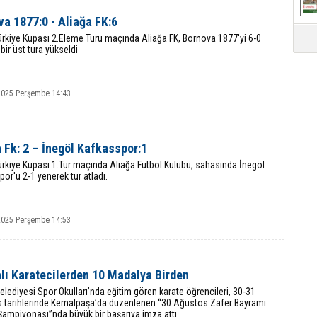
a 1877:0 - Aliağa FK:6
ürkiye Kupası 2.Eleme Turu maçında Aliağa FK, Bornova 1877'yi 6-0
bir üst tura yükseldi
 2025 Perşembe 14:43
 Fk: 2 – İnegöl Kafkasspor:1
ürkiye Kupası 1.Tur maçında Aliağa Futbol Kulübü, sahasında İnegöl
or'u 2-1 yenerek tur atladı.
 2025 Perşembe 14:53
lı Karatecilerden 10 Madalya Birden
elediyesi Spor Okulları’nda eğitim gören karate öğrencileri, 30-31
 tarihlerinde Kemalpaşa’da düzenlenen “30 Ağustos Zafer Bayramı
 Şampiyonası”nda büyük bir başarıya imza attı.