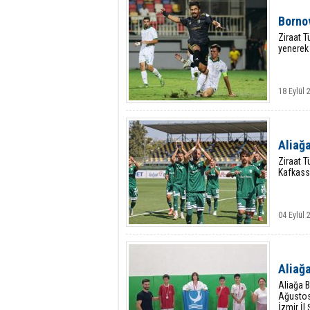
Bornov
Ziraat T
yenerek 
18 Eylül
Aliağa
Ziraat T
Kafkassp
04 Eylül
Aliağa
Aliağa B
Ağustos
İzmir İl