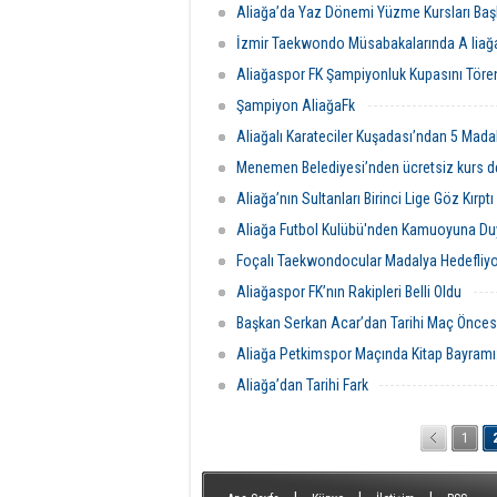
Aliağa’da Yaz Dönemi Yüzme Kursları Başl
İzmir Taekwondo Müsabakalarında A liağa
Aliağaspor FK Şampiyonluk Kupasını Tören
Şampiyon AliağaFk
Aliağalı Karateciler Kuşadası’ndan 5 Mada
Menemen Belediyesi’nden ücretsiz kurs d
Aliağa’nın Sultanları Birinci Lige Göz Kırptı
Aliağa Futbol Kulübü'nden Kamuoyuna Du
Foçalı Taekwondocular Madalya Hedefliyo
Aliağaspor FK’nın Rakipleri Belli Oldu
Başkan Serkan Acar’dan Tarihi Maç Öncesi 
Aliağa Petkimspor Maçında Kitap Bayramı
Aliağa’dan Tarihi Fark
1