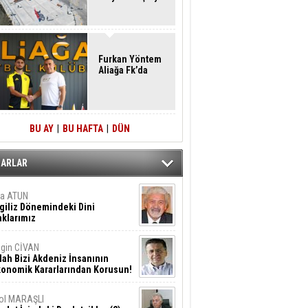
Furkan Yöntem
Aliağa Fk’da
BU AY
|
BU HAFTA
|
DÜN
ZARLAR
ta ATUN
giliz Dönemindeki Dini
klarımız
gin CİVAN
lah Bizi Akdeniz İnsanının
konomik Kararlarından Korusun!
ol MARAŞLI