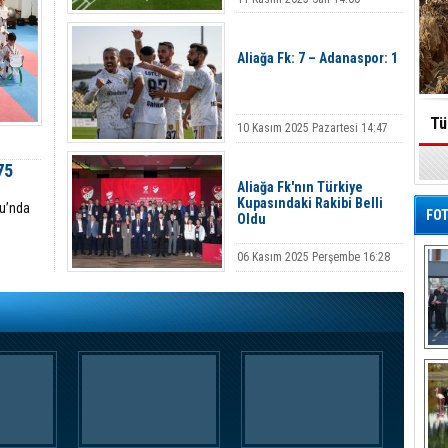
Aliağa Fk: 7 – Adanaspor: 1
Tü
10 Kasım 2025 Pazartesi 14:47
75
Aliağa Fk'nın Türkiye
Kupasındaki Rakibi Belli
su’nda
FOT
Oldu
06 Kasım 2025 Perşembe 16:28
De
Al