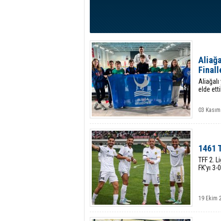
Aliağa
Finall
Aliağalı
elde ett
03 Kasım
1461 
TFF 2. 
FK’yı 3-
19 Ekim 