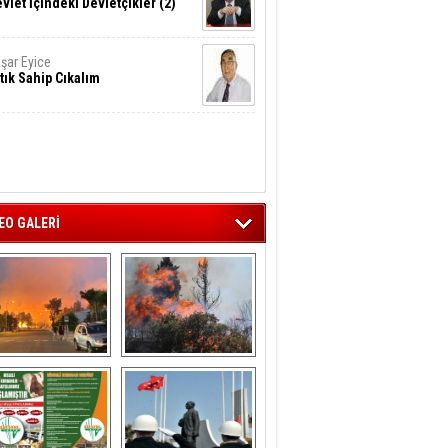
vlet İçindeki Devletçikler (2)
şar Eyice
tık Sahip Cıkalım
EO GALERİ
liağa ‘da  otluk 
Aliağa'nın Ciğerleri 
alanda çıkan 
Yandı
yangın evlere 
sıçramadan 
söndürüldü