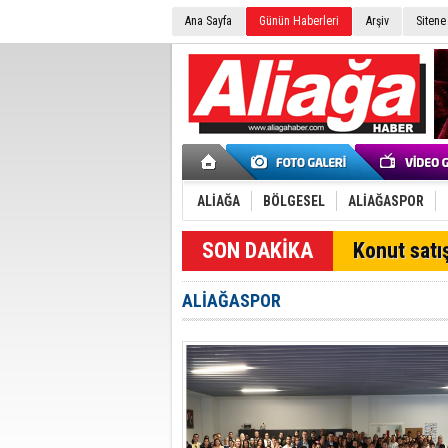
Ana Sayfa
Günün Haberleri
Arşiv
Sitene
ALİAĞA
BÖLGESEL
ALİAĞASPOR
SON DAKİKA
Konut satış
ALİAĞASPOR