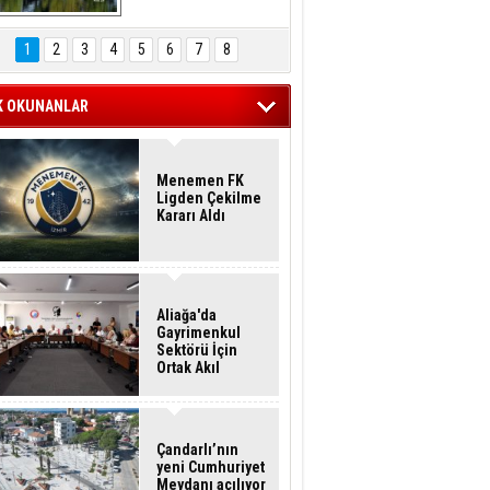
Hasan Eser'in 
Objektifinden
1
2
3
4
5
6
7
8
K OKUNANLAR
Menemen FK
Ligden Çekilme
Kararı Aldı
Aliağa'da
Gayrimenkul
Sektörü İçin
Ortak Akıl
Buluşması
Çandarlı’nın
yeni Cumhuriyet
Meydanı açılıyor