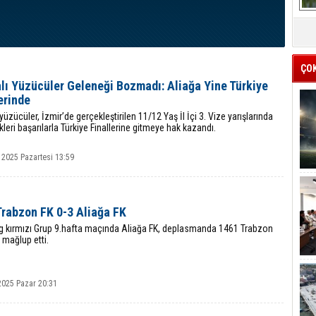
ÇO
lı Yüzücüler Geleneği Bozmadı: Aliağa Yine Türkiye
erinde
 yüzücüler, İzmir’de gerçekleştirilen 11/12 Yaş İl İçi 3. Vize yarışlarında
ikleri başarılarla Türkiye Finallerine gitmeye hak kazandı.
 2025 Pazartesi 13:59
Trabzon FK 0-3 Aliağa FK
Lig kırmızı Grup 9.hafta maçında Aliağa FK, deplasmanda 1461 Trabzon
0 mağlup etti.
2025 Pazar 20:31