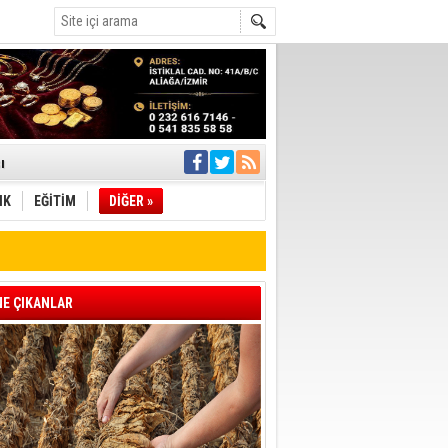
ı
IK
EĞİTİM
DİĞER »
pıldı
 Toplandı
A.Ş.’Ye İletti
Çağrısı
E ÇIKANLAR
 hızlı müdahale
'ye Geçti