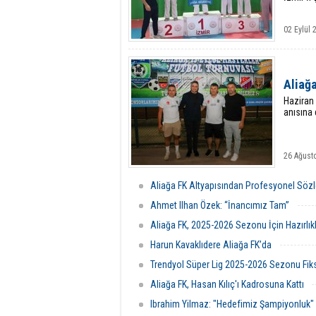
02 Eylül 
Aliağa
Haziran
anısına 
26 Ağusto
Aliağa FK Altyapısından Profesyonel Söz
Ahmet Ilhan Özek: “İnancımız Tam”
Aliağa FK, 2025-2026 Sezonu İçin Hazırlık
Harun Kavaklıdere Aliağa FK’da
Trendyol Süper Lig 2025-2026 Sezonu Fikst
Aliağa FK, Hasan Kılıç'ı Kadrosuna Kattı
Ibrahim Yilmaz: "Hedefimiz Şampiyonluk"