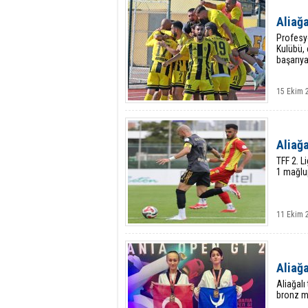
Aliağ
Profesyo
Kulübü, 
başarıya
15 Ekim 
Aliağa
TFF 2. L
1 mağlup
11 Ekim 
Aliağ
Aliağalı
bronz m