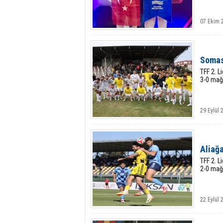
07 Ekim 2
Somasp
TFF 2. 
3-0 mağl
29 Eylül 
Aliağa
TFF 2. L
2-0 mağl
22 Eylül 