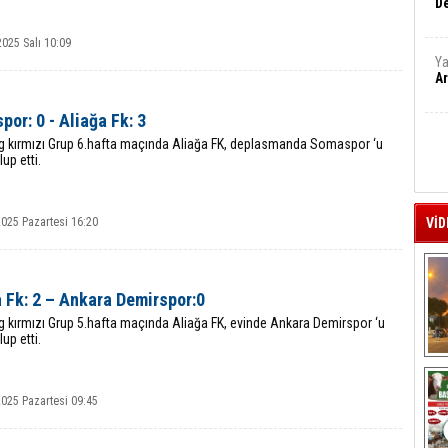
De
025 Salı 10:09
Ya
Ar
or: 0 - Aliağa Fk: 3
Lig kırmızı Grup 6.hafta maçında Aliağa FK, deplasmanda Somaspor ‘u
up etti.
2025 Pazartesi 16:20
VİD
 Fk: 2 – Ankara Demirspor:0
ig kırmızı Grup 5.hafta maçında Aliağa FK, evinde Ankara Demirspor ‘u
up etti.
A
2025 Pazartesi 09:45