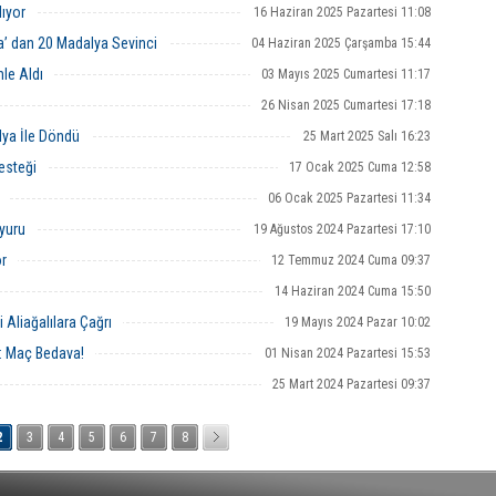
ıyor
16 Haziran 2025 Pazartesi 11:08
’ dan 20 Madalya Sevinci
04 Haziran 2025 Çarşamba 15:44
le Aldı
03 Mayıs 2025 Cumartesi 11:17
26 Nisan 2025 Cumartesi 17:18
lya İle Döndü
25 Mart 2025 Salı 16:23
esteği
17 Ocak 2025 Cuma 12:58
06 Ocak 2025 Pazartesi 11:34
yuru
19 Ağustos 2024 Pazartesi 17:10
r
12 Temmuz 2024 Cuma 09:37
14 Haziran 2024 Cuma 15:50
Aliağalılara Çağrı
19 Mayıs 2024 Pazar 10:02
: Maç Bedava!
01 Nisan 2024 Pazartesi 15:53
25 Mart 2024 Pazartesi 09:37
2
3
4
5
6
7
8