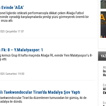
a Evinde ‘AĞA’
nel liglerde istikrarlı performansıyla dikkat çeken Aliağa Futbol
evinde oynadığı karşılaşmalarda yenilgi yüzü görmeyerek önemli bir
 imza attı.
2025 Çarşamba 17:07
 Fk: 8 – Y.Malatyaspor: 1
ig kırmızı Grup 8.hafta maçında Aliağa FK, evinde Yeni Malatyaspor’u 8-
YA
 etti.
A
İn
2025 Cumartesi 19:00
Ha
En
Al
alı Taekwondocular Tiran'da Madalya Şov Yaptı
E
 taekwondocular Tiran'da düzenlenen turnuvadan bir gümüş, iki de
adalya ile döndü.
Er