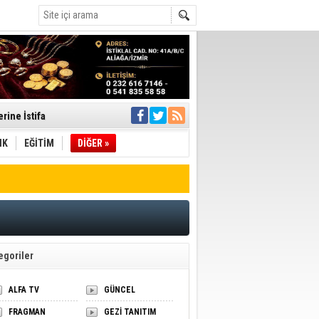
rine İstifa
ı
IK
EĞİTİM
DİĞER »
pıldı
 Toplandı
A.Ş.’Ye İletti
Çağrısı
egoriler
 hızlı müdahale
'ye Geçti
ALFA TV
GÜNCEL
FRAGMAN
GEZİ TANITIM