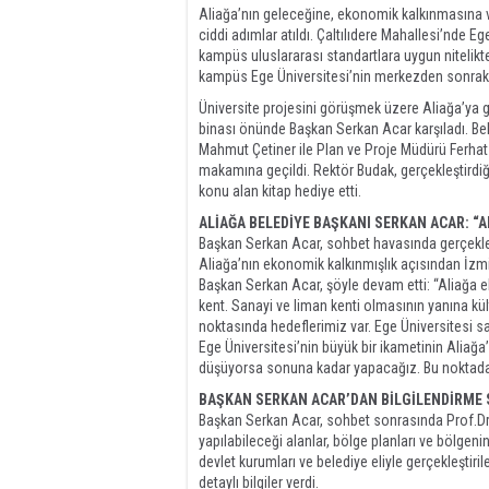
Aliağa’nın geleceğine, ekonomik kalkınmasına ve
ciddi adımlar atıldı. Çaltılıdere Mahallesi’nde 
kampüs uluslararası standartlara uygun nitelikte
kampüs Ege Üniversitesi’nin merkezden sonra
Üniversite projesini görüşmek üzere Aliağa’ya g
binası önünde Başkan Serkan Acar karşıladı. Be
Mahmut Çetiner ile Plan ve Proje Müdürü Ferha
makamına geçildi. Rektör Budak, gerçekleştirdiği
konu alan kitap hediye etti.
ALİAĞA BELEDİYE BAŞKANI SERKAN ACAR: “A
Başkan Serkan Acar, sohbet havasında gerçekleşti
Aliağa’nın ekonomik kalkınmışlık açısından İzmir’
Başkan Serkan Acar, şöyle devam etti: “Aliağa 
kent. Sanayi ve liman kenti olmasının yanına kül
noktasında hedeflerimiz var. Ege Üniversitesi sad
Ege Üniversitesi’nin büyük bir ikametinin Aliağ
düşüyorsa sonuna kadar yapacağız. Bu noktada 
BAŞKAN SERKAN ACAR’DAN BİLGİLENDİRM
Başkan Serkan Acar, sohbet sonrasında Prof.Dr
yapılabileceği alanlar, bölge planları ve bölgeni
devlet kurumları ve belediye eliyle gerçekleştiri
detaylı bilgiler verdi.