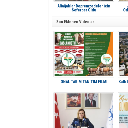
Aliağalılar Depremzedeler İçin
Seferber Oldu
Öd
Son Eklenen Videolar
ÖNAL TARIM TANITIM FİLMİ
Katlı