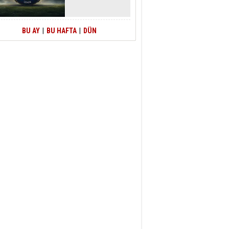
BU AY
|
BU HAFTA
|
DÜN