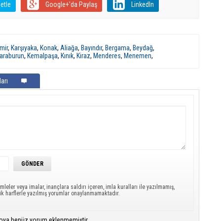
etle
Google+'da Paylaş
LinkedIn
mir
,
Karşıyaka
,
Konak
,
Aliağa
,
Bayındır
,
Bergama
,
Beydağ
,
araburun
,
Kemalpaşa
,
Kınık
,
Kiraz
,
Menderes
,
Menemen
,
arı
mleler veya imalar, inançlara saldırı içeren, imla kuralları ile yazılmamış,
ük harflerle yazılmış yorumlar onaylanmamaktadır.
oya henüz yorum eklenmemiştir.