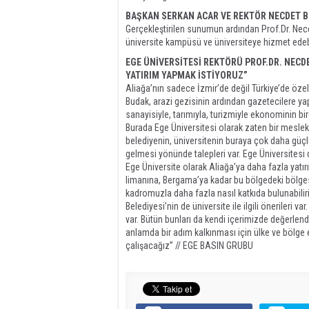
BAŞKAN SERKAN ACAR VE REKTÖR NECDET B
Gerçekleştirilen sunumun ardından Prof.Dr. Necd
üniversite kampüsü ve üniversiteye hizmet edebi
EGE ÜNİVERSİTESİ REKTÖRÜ PROF.DR. NECD
YATIRIM YAPMAK İSTİYORUZ”
Aliağa’nın sadece İzmir’de değil Türkiye’de özel
Budak, arazi gezisinin ardından gazetecilere ya
sanayisiyle, tarımıyla, turizmiyle ekonominin b
Burada Ege Üniversitesi olarak zaten bir meslek 
belediyenin, üniversitenin buraya çok daha güçl
gelmesi yönünde talepleri var. Ege Üniversitesi 
Ege Üniversite olarak Aliağa’ya daha fazla yatırı
limanına, Bergama’ya kadar bu bölgedeki bölge
kadromuzla daha fazla nasıl katkıda bulunabilir
Belediyesi’nin de üniversite ile ilgili önerileri v
var. Bütün bunları da kendi içerimizde değerlend
anlamda bir adım kalkınması için ülke ve bölge e
çalışacağız” // EGE BASIN GRUBU