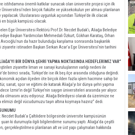
 istihdamına önemli katkılar sunacak olan üniversite projesi için ilk
Ege Üniversitesi’nden birçok fakülte ve yüksekokulun yer alması planlanan
 yapılacak. Uluslararası uygunluk açısından Türkiye’de ilk olacak
ki en büyük kampüsü olacak.
elen Ege Üniversitesi Rektörü Prof.Dr. Necdet Budak’ı, Aliağa Belediye
lediye Başkan Yardımcıları Mehmedali Özkurt, Gökhan Karataş, Orhan
t Avcıoğlu’nun da hazır bulunduğu karşılama sonrasında başkanlık
 ziyarete istinaden Başkan Serkan Acar’a Ege Üniversitesi’nin tarihini
LİAĞA’YI BİR DÜNYA ŞEHRİ YAPMA NOKTASINDA HEDEFLERİMİZ VAR”
rilen ziyarette liman ve sanayi kuruluşlarının varlığı nedeni ile
de birinci sırada, Türkiye’de ise ilk beş ilçe arasında olduğuna değindi.
ekonomik açıdan ilçeden öte birçok ilden fazla işlem hacmine sahip bir
tür, sanat, spor ve eğitimi de katarak Aliağa’yı bir dünya şehri yapma
ece İzmir’in değil Türkiye’nin saygın üniversiteleri arasında yer alıyor.
a’da olmasını arzu ediyoruz. Aliağa Belediyesi olarak da üzerimize ne
elimizi değil vücudumuzu taşın altına koymaya hazırız” dedi.
E SUNUMU
. Necdet Budak’a Çaltılıdere bölgesinde üniversite kampüsünün
n şuan ki durumuyla ilgili bilgilendirme sunumu yaptı. Aliağa’da çeşitli
len, gerçekleştirilmesi planlanan alt ve üst yapı çalışmaları hakkında