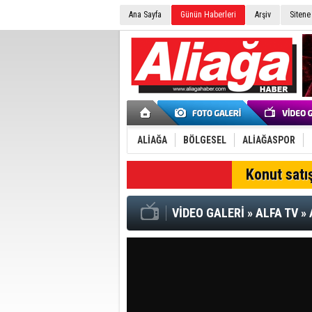
Ana Sayfa
Günün Haberleri
Arşiv
Sitene
ALİAĞA
BÖLGESEL
ALİAĞASPOR
SON DAKİKA
Konut satış
VİDEO GALERİ
»
ALFA TV
»