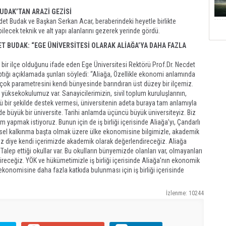
UDAK’TAN ARAZİ GEZİSİ
et Budak ve Başkan Serkan Acar, beraberindeki heyetle birlikte
lecek teknik ve alt yapı alanlarını gezerek yerinde gördü.
ET BUDAK: “EGE ÜNİVERSİTESİ OLARAK ALİAĞA’YA DAHA FAZLA
 bir ilçe olduğunu ifade eden Ege Üniversitesi Rektörü Prof.Dr. Necdet
ptığı açıklamada şunları söyledi: “Aliağa, Özellikle ekonomi anlamında
irçok parametresini kendi bünyesinde barındıran üst düzey bir ilçemiz.
yüksekokulumuz var. Sanayicilerimizin, sivil toplum kuruluşlarının,
ü bir şekilde destek vermesi, üniversitenin adeta buraya tam anlamıyla
de büyük bir üniversite. Tarihi anlamda üçüncü büyük üniversiteyiz. Biz
m yapmak istiyoruz. Bunun için de iş birliği içerisinde Aliağa’yı, Çandarlı
sel kalkınma başta olmak üzere ülke ekonomisine bilgimizle, akademik
iz diye kendi içerimizde akademik olarak değerlendireceğiz. Aliağa
ar. Talep ettiği okullar var. Bu okulların bünyemizde olanları var, olmayanları
ireceğiz. YÖK ve hükümetimizle iş birliği içerisinde Aliağa’nın ekonomik
konomisine daha fazla katkıda bulunması için iş birliği içerisinde
İzlenme: 10244