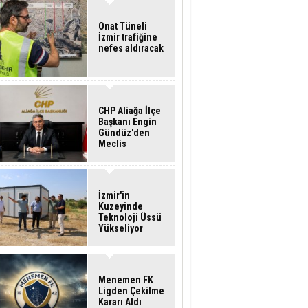
Onat Tüneli
İzmir trafiğine
nefes aldıracak
CHP Aliağa İlçe
Başkanı Engin
Gündüz'den
Meclis
Üyelerine İstifa
Çağrısı
İzmir'in
Kuzeyinde
Teknoloji Üssü
Yükseliyor
Menemen FK
Ligden Çekilme
Kararı Aldı