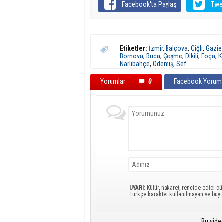
Facebook'ta Paylaş
Twe
Etiketler:
İzmir
,
Balçova
,
Çiğli
,
Gazie
Bornova
,
Buca
,
Çeşme
,
Dikili
,
Foça
,
K
Narlıbahçe
,
Ödemiş
,
Sef
Yorumlar
0
Facebook Yoruml
UYARI:
Küfür, hakaret, rencide edici cü
Türkçe karakter kullanılmayan ve büy
Bu vide