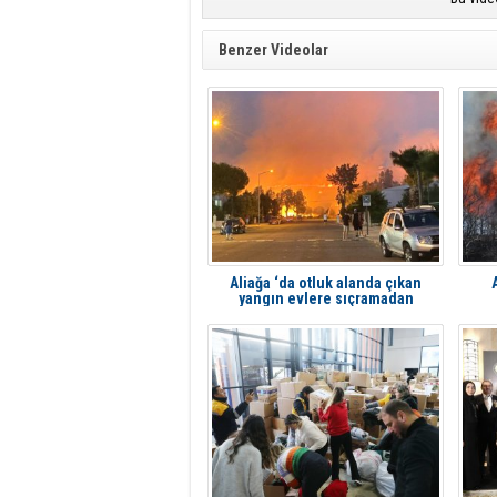
Benzer Videolar
Aliağa ‘da otluk alanda çıkan
yangın evlere sıçramadan
söndürüldü