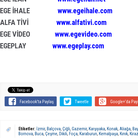
EGE İHALE
www.egeihale.com
ALFA TİVİ
www.alfativi.com
EGE VİDEO
www.egevideo.com
EGEPLAY
www.egeplay.com
Facebook'ta Paylaş
Tweetle
Google+'da Pay
Etiketler:
İzmir
,
Balçova
,
Çiğli
,
Gaziemir
,
Karşıyaka
,
Konak
,
Aliağa
,
Bay
Bornova
,
Buca
,
Çeşme
,
Dikili
,
Foça
,
Karaburun
,
Kemalpaşa
,
Kınık
,
Kira