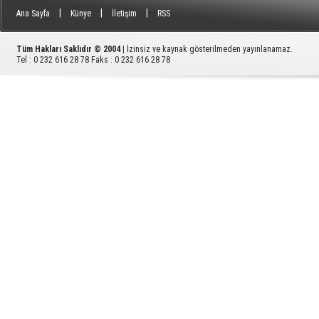
|
|
|
Ana Sayfa
Künye
İletişim
RSS
Tüm Hakları Saklıdır © 2004
| İzinsiz ve kaynak gösterilmeden yayınlanamaz.
Tel : 0 232 616 28 78 Faks : 0 232 616 28 78