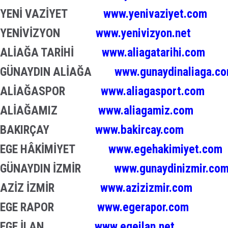
YENİ VAZİYET
www.yenivaziyet.com
YENİVİZYON
www.yenivizyon.net
ALİAĞA TARİHİ
www.aliagatarihi.com
GÜNAYDIN ALİAĞA
www.gunaydinaliaga.c
ALİAĞASPOR
www.aliagasport.com
ALİAĞAMIZ
www.aliagamiz.com
BAKIRÇAY
www.bakircay.com
EGE HÂKİMİYET
www.egehakimiyet.com
GÜNAYDIN İZMİR
www.gunaydinizmir.co
AZİZ İZMİR
www.azizizmir.com
EGE RAPOR
www.egerapor.com
EGE İLAN
www.egeilan.net