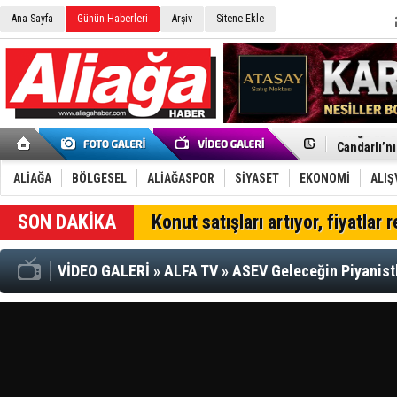
Ana Sayfa
Günün Haberleri
Arşiv
Sitene Ekle
Menemen FK
Aliağa'da G
Çandarlı’n
Furkan Yön
Chp Aliağa
ALİAĞA
BÖLGESEL
ALİAĞASPOR
SİYASET
EKONOMİ
ALIŞ
AK Parti Al
SOCAR Türk
SON DAKİKA
Konut satışları artıyor, fiyatlar 
Trafiği dur
Alto, İnşaa
TÜVTÜRK’te
VİDEO GALERİ
»
ALFA TV
»
ASEV Geleceğin Piyanistle
Aliağa'daki
Chp Aliağa'
Dikili'de D
Helvacı’nın
Aliağa-Midi