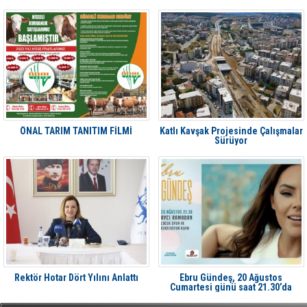
ÖNAL TARIM TANITIM FİLMİ
Katlı Kavşak Projesinde Çalışmalar
Sürüyor
Rektör Hotar Dört Yılını Anlattı
Ebru Gündeş, 20 Ağustos
Cumartesi günü saat 21.30’da
Aliağa'da Avcı Ramadan’da